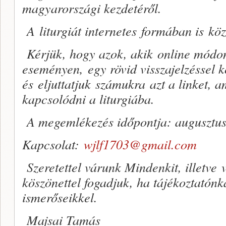
magyarországi kezdetéről.
A liturgiát internetes formában is köz
Kérjük, hogy azok, akik online módon
eseményen, egy rövid visszajelzéssel k
és eljuttatjuk számukra azt a linket, 
kapcsolódni a liturgiába.
A megemlékezés időpontja: augusztus
Kapcsolat:
wjlf1703
@gmail.com
Szeretettel várunk Mindenkit, illetve v
köszönettel fogadjuk, ha tájékoztatónk
ismerőseikkel.
Majsai Tamás