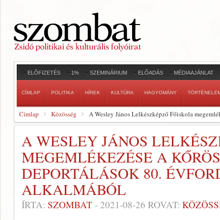
ELŐFIZETÉS
1%
SZEMINÁRIUM
ELŐADÁS
MÉDIAAJÁNLAT
CÍMLAP
POLITIKA
HÍREK
KULTÚRA
HAGYOMÁNY
TÖRTÉNELE
Címlap
Közösség
A Wesley János Lelkészképző Főiskola megemléke
A WESLEY JÁNOS LELKÉSZ
MEGEMLÉKEZÉSE A KŐRÖ
DEPORTÁLÁSOK 80. ÉVFOR
ALKALMÁBÓL
ÍRTA:
SZOMBAT
-
2021-08-26
ROVAT:
KÖZÖSS