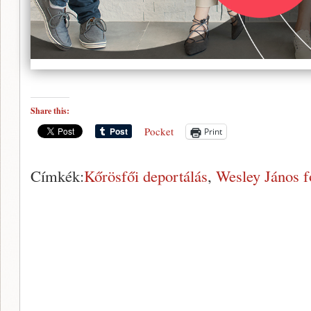
Share this:
Pocket
Print
Címkék:
Kőrösfői deportálás
,
Wesley János f