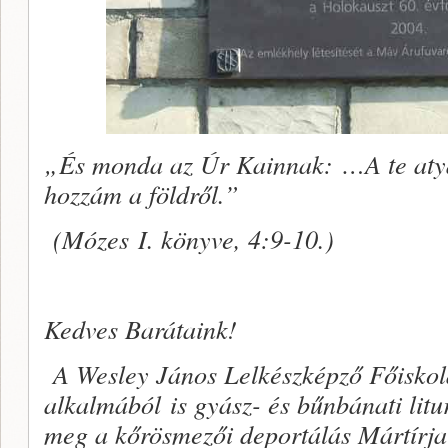
„És monda az Úr Kainnak: …A te atyád
hozzám a földről.”
(Mózes I. könyve, 4:9-10.)
Kedves Barátaink!
A Wesley János Lelkészképző Főiskol
alkalmából is gyász- és bűnbánati lit
meg a kőrösmezői deportálás Mártírjai