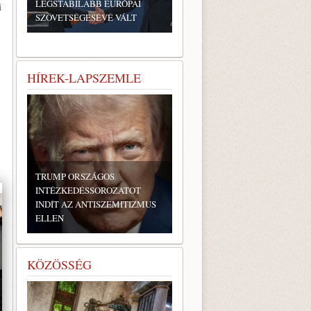
LEGSTABILABB EURÓPAI
i
SZÖVETSÉGESÉVÉ VÁLT
HÍREK-LAPSZEMLE
TRUMP ORSZÁGOS
INTÉZKEDÉSSOROZATOT
INDÍT AZ ANTISZEMITIZMUS
ELLEN
KÖZÖSSÉG