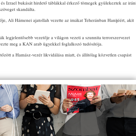
l és Izrael bukását hirdető táblákkal érkező tömegek gyülekeztek az irán
szöveget skandálta.
je, Ali Hámenei ajatollah vezette az imákat Teheránban Hanijéért, akit
ták legjelentősebb vezetője a világon vezeti a szunnita terrorszervezet
egyezte meg a KAN arab ügyekkel foglalkozó tudósítója.
zött a Hamász-vezér likvidálása miatt, és állítólag közvetlen csapást