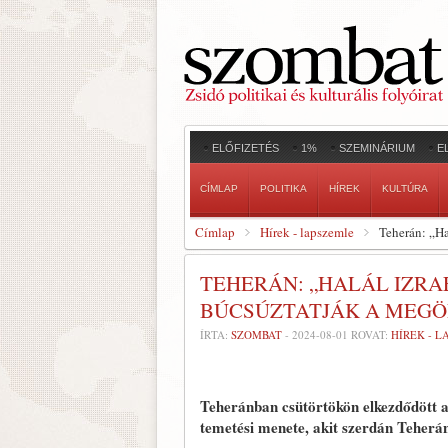
ELŐFIZETÉS
1%
SZEMINÁRIUM
E
CÍMLAP
POLITIKA
HÍREK
KULTÚRA
Címlap
Hírek - lapszemle
Teherán: „Ha
TEHERÁN: „HALÁL IZRA
BÚCSÚZTATJÁK A MEGÖ
ÍRTA:
SZOMBAT
-
2024-08-01
ROVAT:
HÍREK - 
Teheránban csütörtökön elkezdődött a
temetési menete, akit szerdán Teherá