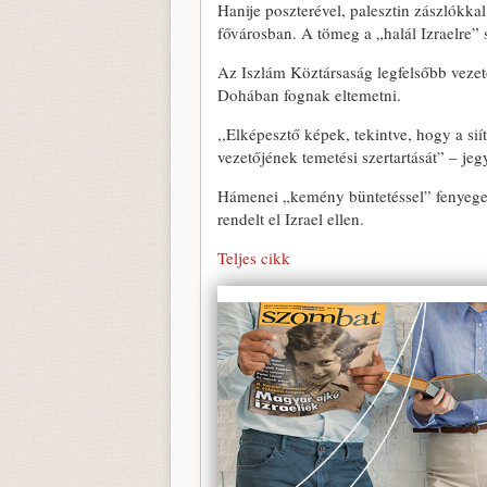
Hanije poszterével, palesztin zászlókka
fővárosban. A tömeg a „halál Izraelre” 
Az Iszlám Köztársaság legfelsőbb vezető
Dohában fognak eltemetni.
,,Elképesztő képek, tekintve, hogy a sií
vezetőjének temetési szertartását” – j
Hámenei „kemény büntetéssel” fenyegető
rendelt el Izrael ellen.
Teljes cikk