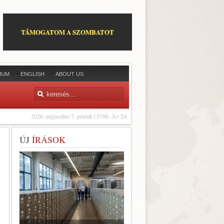
TÁMOGATOM A SZOMBATOT
IUM
ENGLISH
ABOUT US
2026. augusztus 7, péntek | 5786. Áv 24
ÚJ
ÍRÁSOK