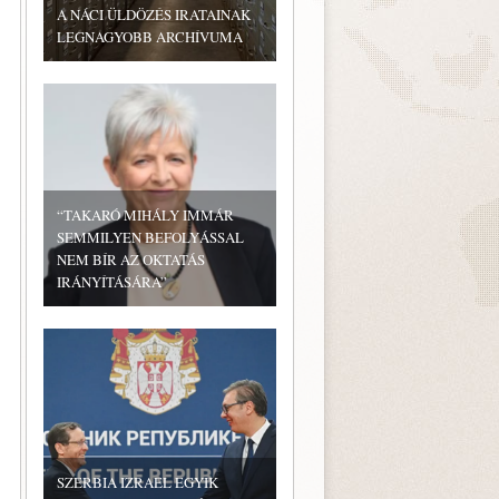
A NÁCI ÜLDÖZÉS IRATAINAK
LEGNAGYOBB ARCHÍVUMA
“TAKARÓ MIHÁLY IMMÁR
SEMMILYEN BEFOLYÁSSAL
NEM BÍR AZ OKTATÁS
IRÁNYÍTÁSÁRA”
SZERBIA IZRAEL EGYIK