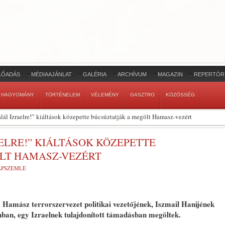
LŐADÁS
MÉDIAAJÁNLAT
GALÉRIA
ARCHÍVUM
MAGAZIN
REPERTÓR
HAGYOMÁNY
TÖRTÉNELEM
VÉLEMÉNY
GASZTRO
KÖZÖSSÉG
lál Izraelre!” kiáltások közepette búcsúztatják a megölt Hamasz-vezért
ELRE!” KIÁLTÁSOK KÖZEPETTE
LT HAMASZ-VEZÉRT
LAPSZEMLE
 Hamász terrorszervezet politikai vezetőjének, Iszmail Hanijének
nban, egy Izraelnek tulajdonított támadásban megöltek.