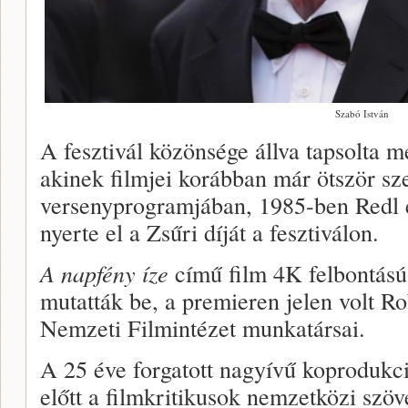
Szabó István
A fesztivál közönsége állva tapsolta m
akinek filmjei korábban már ötször sze
versenyprogramjában, 1985-ben Redl e
nyerte el a Zsűri díját a fesztiválon.
A napfény íze
című film 4K felbontású f
mutatták be, a premieren jelen volt Ro
Nemzeti Filmintézet munkatársai.
A 25 éve forgatott nagyívű koprodukci
előtt a filmkritikusok nemzetközi sz