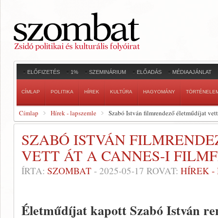
ELŐFIZETÉS
1%
SZEMINÁRIUM
ELŐADÁS
MÉDIAAJÁNLAT
CÍMLAP
POLITIKA
HÍREK
KULTÚRA
HAGYOMÁNY
TÖRTÉNELE
Címlap
Hírek - lapszemle
Szabó István filmrendező életműdíjat vett
SZABÓ ISTVÁN FILMRENDE
VETT ÁT A CANNES-I FILM
ÍRTA:
SZOMBAT
-
2025-05-17
ROVAT:
HÍREK 
Életműdíjat kapott Szabó István re