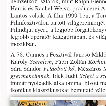
nemzetközi sztárok, mint Ralph Fienn
Harris és Rachel Weisz, producerei 
Lantos voltak. A film 1999-ben, a To
Filmfesztiválon tartott világpremierj
Filmdíjat nyert, a legjobb forgatókönyv
legjobb operatőr kategóriában, és világ
mozikban.
A 78. Cannes-i Fesztivál Jancsó Mikl
Károly
Szerelem
, Fábri Zoltán
Körhin
Sára Sándor
Feldobott kő
, Mészáros
gyermekeimnek
, Elek Judit
Sziget a s
immár nyolcadik alkalommal hívott m
ikonikus klasszikusokat bemutató válo