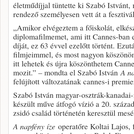
életműdíjjal tüntette ki Szabó Istvánt,
rendező személyesen vett át a fesztivá
„Amikor elvégeztem a főiskolát, elkés
diplomafilmemet, ami itt Cannes-ban e
díját, ez 63 évvel ezelőtt történt. Ez
filmjeimmel, és most nagyon köszönöm
itt lehetek és újra köszönthetem Cann
mozit.” – mondta el Szabó István
A na
felújított változatának cannes-i premie
Szabó István magyar-osztrák-kanadai
készült műve átfogó vízió a 20. száza
zsidó család történetén keresztül mesél
A napfény íze
operatőre Koltai Lajos, 