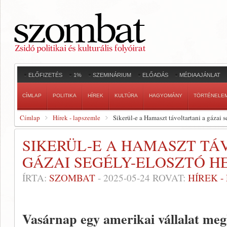
ELŐFIZETÉS
1%
SZEMINÁRIUM
ELŐADÁS
MÉDIAAJÁNLAT
CÍMLAP
POLITIKA
HÍREK
KULTÚRA
HAGYOMÁNY
TÖRTÉNELE
Címlap
Hírek - lapszemle
Sikerül-e a Hamaszt távoltartani a gázai 
SIKERÜL-E A HAMASZT TÁ
GÁZAI SEGÉLY-ELOSZTÓ H
ÍRTA:
SZOMBAT
-
2025-05-24
ROVAT:
HÍREK 
Vasárnap egy amerikai vállalat megk