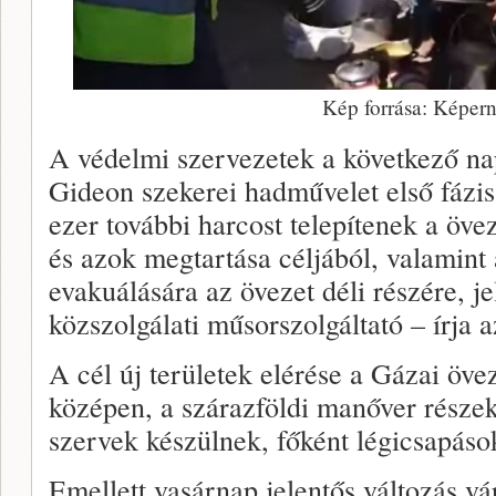
Kép forrása: Képern
A védelmi szervezetek a következő n
Gideon szekerei hadművelet első fázi
ezer további harcost telepítenek a övez
és azok megtartása céljából, valamint
evakuálására az övezet déli részére, j
közszolgálati műsorszolgáltató – írja az
A cél új területek elérése a Gázai öve
középen, a szárazföldi manőver része
szervek készülnek, főként légicsapáso
Emellett vasárnap jelentős változás vár