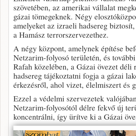
szövetében, az amerikai vállalat megke
gázai tömegeknek. Négy elosztóközpon
amelyeket az izraeli hadsereg biztosít,
a Hamász terrorszervezethez.
A négy központ, amelynek építése befe
Netzarim-folyosó területén, és tovább
Rafah közelében, a Gázai övezet déli r
hadsereg tájékoztatni fogja a gázai l
érkezésről, ahol vizet, élelmiszert és
Ezzel a védelmi szervezetek valójában
Netzarim-folyosótól délre fekvő új ter
koncentrálni, így ürítve ki a Gázai öve