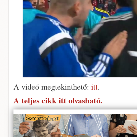
A videó megtekinthető:
itt
.
A teljes cikk itt olvasható.