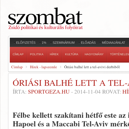
ELŐFIZETÉS
1%
SZEMINÁRIUM
ELŐADÁS
MÉDIAAJÁNLAT
CÍMLAP
POLITIKA
HÍREK
KULTÚRA
HAGYOMÁNY
TÖRTÉNELE
Címlap
Hírek - lapszemle
Óriási balhé lett a tel-avivi derbiből
ÓRIÁSI BALHÉ LETT A TEL-
ÍRTA:
SPORTGEZA.HU
-
2014-11-04
ROVAT:
HÍ
Félbe kellett szakítani hétfő este az
Hapoel és a Maccabi Tel-Aviv mérkő