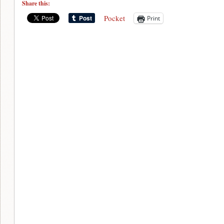
Share this:
Pocket
Print