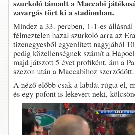
szurkoló támadt a Maccabi játékosá
zavargás tört ki a stadionban.
Mindez a 33. percben, 1-1-es állásnál t
félmeztelen hazai szurkoló arra az Er
tizenegyesből egyenlített nagyjából 1
pedig közellenségnek számít a Hapoeln
majd játszott 5 évet profiként, ám a Pa
szezon után a Maccabihoz szerződött.
A néző előbb csak a labdát rúgta el, 
és egy pofont is lekevert neki, kölcs