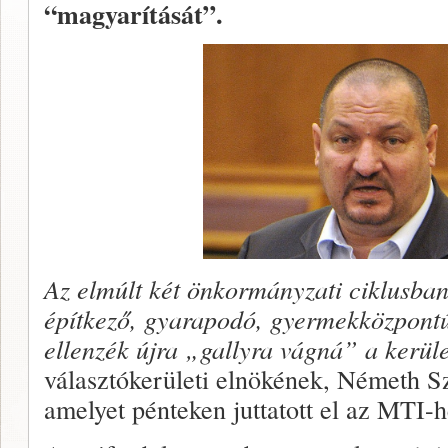
“magyarítását”.
Az elmúlt két önkormányzati ciklusba
építkező, gyarapodó, gyermekközpontú
ellenzék újra „gallyra vágná” a kerüle
választókerületi elnökének, Németh S
amelyet pénteken juttatott el az MTI-h