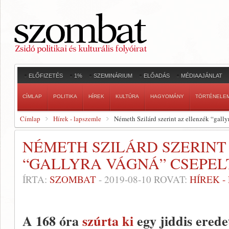
ELŐFIZETÉS
1%
SZEMINÁRIUM
ELŐADÁS
MÉDIAAJÁNLAT
CÍMLAP
POLITIKA
HÍREK
KULTÚRA
HAGYOMÁNY
TÖRTÉNELE
Címlap
Hírek - lapszemle
Németh Szilárd szerint az ellenzék “gall
NÉMETH SZILÁRD SZERINT
“GALLYRA VÁGNÁ” CSEPEL
ÍRTA:
SZOMBAT
-
2019-08-10
ROVAT:
HÍREK 
A 168 óra
szúrta ki
egy jiddis erede