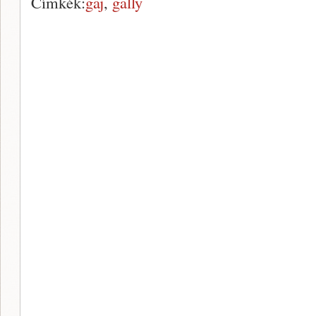
Címkék:
gaj
,
gally