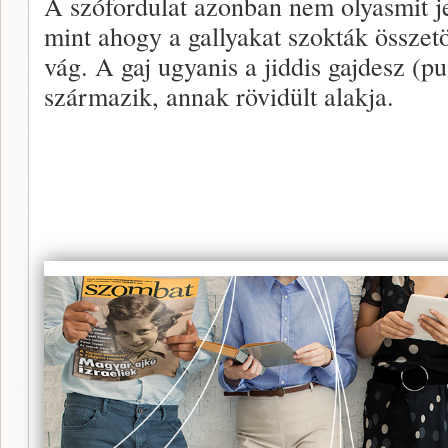
A szófordulat azonban nem olyasmit jel
mint ahogy a gallyakat szokták összetö
vág. A gaj ugyanis a jiddis gajdesz (pu
származik, annak rövidült alakja.