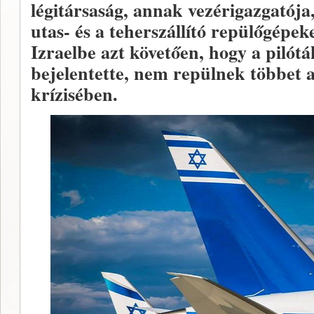
légitársaság, annak vezérigazgatój
utas- és a teherszállító repülőgépeke
Izraelbe azt követően, hogy a pilót
bejelentette, nem repülnek többet a
krízisében.