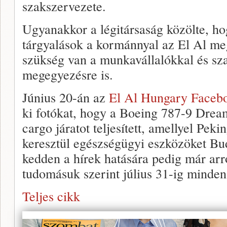
szakszervezete.
Ugyanakkor a légitársaság közölte, ho
tárgyalások a kormánnyal az El Al m
szükség van a munkavállalókkal és sz
megegyezésre is.
Június 20-án az
El Al Hungary Faceb
ki fotókat, hogy a Boeing 787-9 Dream
cargo járatot teljesített, amellyel Pek
keresztül egészségügyi eszközöket Bud
kedden a hírek hatására pedig már arr
tudomásuk szerint július 31-ig minden 
Teljes cikk