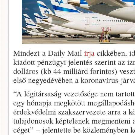
Mindezt a Daily Mail
írja
cikkében, id
kiadott pénzügyi jelentés szerint az iz
dolláros (kb 44 milliárd forintos) ves
első negyedévében a koronavírus-járvá
“A légitársaság vezetősége nem tartot
egy hónapja megkötött megállapodásho
érdekvédelmi szakszervezete arra a köv
tulajdonosok képtelenek megmenteni 
céget” – jelentette be közleményben k