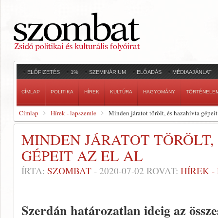
ELŐFIZETÉS
1%
SZEMINÁRIUM
ELŐADÁS
MÉDIAAJÁNLAT
CÍMLAP
POLITIKA
HÍREK
KULTÚRA
HAGYOMÁNY
TÖRTÉNELE
Címlap
Hírek - lapszemle
Minden járatot törölt, és hazahívta gépeit
MINDEN JÁRATOT TÖRÖLT,
GÉPEIT AZ EL AL
ÍRTA:
SZOMBAT
-
2020-07-02
ROVAT:
HÍREK 
Szerdán határozatlan ideig az összes