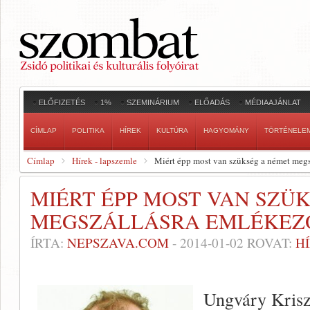
ELŐFIZETÉS
1%
SZEMINÁRIUM
ELŐADÁS
MÉDIAAJÁNLAT
CÍMLAP
POLITIKA
HÍREK
KULTÚRA
HAGYOMÁNY
TÖRTÉNELE
Címlap
Hírek - lapszemle
Miért épp most van szükség a német meg
MIÉRT ÉPP MOST VAN SZÜ
MEGSZÁLLÁSRA EMLÉKEZ
ÍRTA:
NEPSZAVA.COM
-
2014-01-02
ROVAT:
H
Ungváry Kriszt