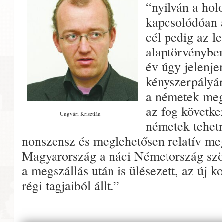
“nyilván a ho
kapcsolódóan 
cél pedig az l
alaptörvényben
év úgy jelenje
kényszerpályár
a németek meg
az fog követke
Ungvári Krisztián
németek tehetn
nonszensz és meglehetősen relatív me
Magyarország a náci Németország szöv
a megszállás után is ülésezett, az új 
régi tagjaiból állt.”