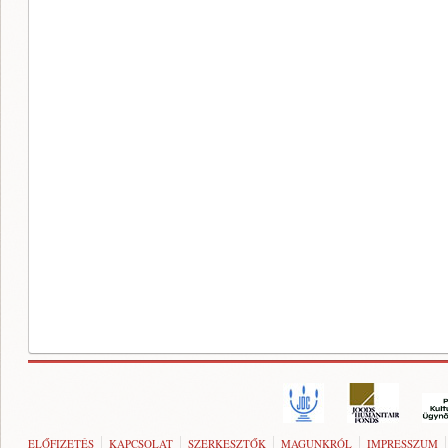
ELŐFIZETÉS
KAPCSOLAT
SZERKESZTŐK
MAGUNKRÓL
IMPRESSZUM