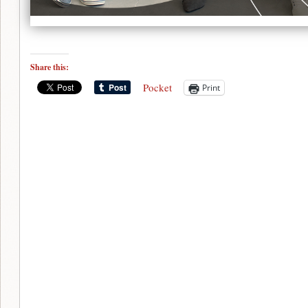
Share this:
Pocket
Print