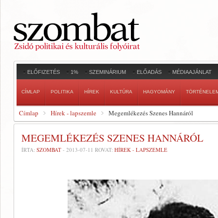
ELŐFIZETÉS
1%
SZEMINÁRIUM
ELŐADÁS
MÉDIAAJÁNLAT
CÍMLAP
POLITIKA
HÍREK
KULTÚRA
HAGYOMÁNY
TÖRTÉNELE
Címlap
Hírek - lapszemle
Megemlékezés Szenes Hannáról
MEGEMLÉKEZÉS SZENES HANNÁRÓL
ÍRTA:
SZOMBAT
-
2013-07-11
ROVAT:
HÍREK - LAPSZEMLE