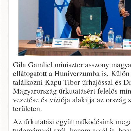
Gila Gamliel miniszter asszony magya
ellátogatott a Huniverzumba is. Külön 
találkozni Kapu Tibor űrhajóssal és D
Magyarország űrkutatásért felelős mini
vezetése és víziója alakítja az ország
területen.
Az űrkutatási együttműködésünk mege
tudományról szól, hanem arról is, hog