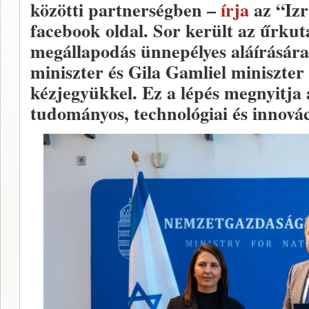
közötti partnerségben –
írja
az “Iz
facebook oldal. Sor került az űrku
megállapodás ünnepélyes aláírásár
miniszter és Gila Gamliel miniszter 
kézjegyükkel. Ez a lépés megnyitja 
tudományos, technológiai és innovác