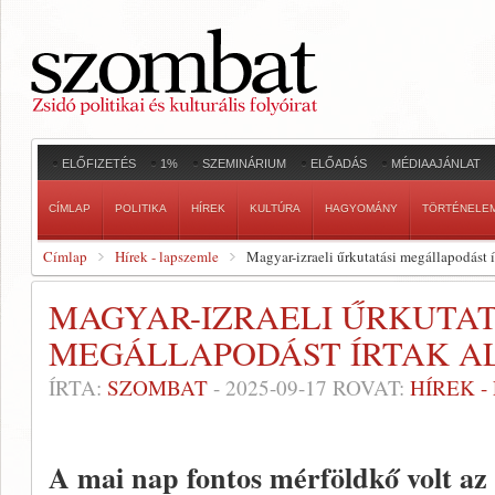
ELŐFIZETÉS
1%
SZEMINÁRIUM
ELŐADÁS
MÉDIAAJÁNLAT
CÍMLAP
POLITIKA
HÍREK
KULTÚRA
HAGYOMÁNY
TÖRTÉNELE
Címlap
Hírek - lapszemle
Magyar-izraeli űrkutatási megállapodást í
MAGYAR-IZRAELI ŰRKUTAT
MEGÁLLAPODÁST ÍRTAK A
ÍRTA:
SZOMBAT
-
2025-09-17
ROVAT:
HÍREK 
A mai nap fontos mérföldkő volt az