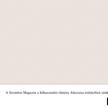
A Szombat Magazin a felhasználói élmény fokozása érdekében sütik