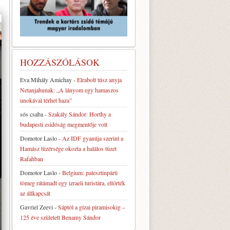
HOZZÁSZÓLÁSOK
Eva Mihály Amichay
-
Elrabolt túsz anyja
Netanjahunak: „A lányom egy hamaszos
unokával térhet haza”
sós csaba
-
Szakály Sándor: Horthy a
budapesti zsidóság megmentője volt
Domotor Laslo
-
Az IDF gyanúja szerint a
Hamász tüzérsége okozta a halálos tüzet
Rafahban
Domotor Laslo
-
Belgium: palesztinpárti
tömeg rátámadt egy izraeli turistára, eltörték
az állkapcsát
Gavriel Zeevi
-
Sáptól a gízai piramisokig –
125 éve született Benamy Sándor