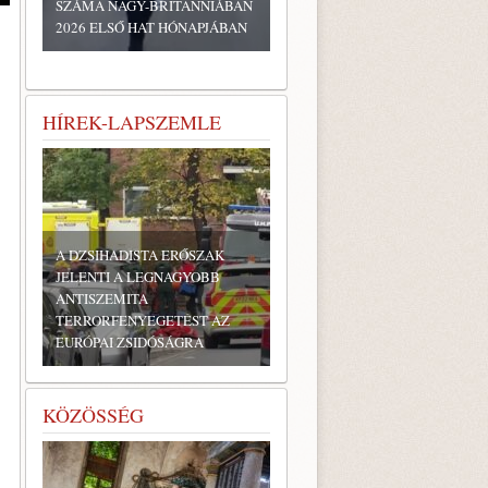
SZÁMA NAGY-BRITANNIÁBAN
2026 ELSŐ HAT HÓNAPJÁBAN
HÍREK-LAPSZEMLE
A DZSIHADISTA ERŐSZAK
JELENTI A LEGNAGYOBB
ANTISZEMITA
TERRORFENYEGETÉST AZ
EURÓPAI ZSIDÓSÁGRA
KÖZÖSSÉG