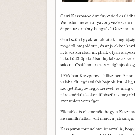
Garri Kaszparov örmény-zsidó családban
Weinstein néven anyakönyvezték, de miut
éppen az örmény hangzású Gaszparjan 
Garri szülei gyakran oldottak meg újsá
magától megoldotta, és apja ekkor kezd
hétéves korában meghalt, olyan alapokat
bakui úttörőpalotában foglalkoztak vele
sakkot. Csakhamar az exvilágbajnok egyi
1976-ban Kaszparov Tbilisziben 9 pontbó
valaha élt legfiatalabb bajnok lett. Alig
szovjet Karpov legyőzésével, és máig ő 
párosmérkőzéseken többször is megvédt
szenvedett vereséget.
Ellenfelei is elismerték, hogy a Kaszparov
kiszámíthatatlan volt minden játszmája.
Kaszparov történelmet írt azzal is, hogy