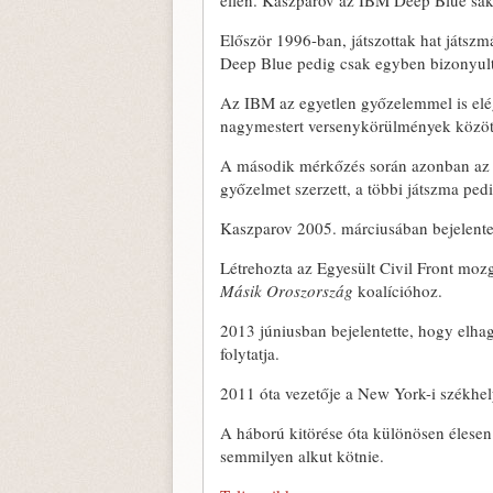
ellen. Kaszparov az IBM Deep Blue sa
Először 1996-ban, játszottak hat játszm
Deep Blue pedig csak egyben bizonyul
Az IBM az egyetlen győzelemmel is elége
nagymestert versenykörülmények közöt
A második mérkőzés során azonban az o
győzelmet szerzett, a többi játszma pedi
Kaszparov 2005. márciusában bejelentette
Létrehozta az Egyesült Civil Front mozg
Másik Oroszország
koalícióhoz.
2013 júniusban bejelentette, hogy elhag
folytatja.
2011 óta vezetője a New York-i székhe
A háború kitörése óta különösen élesen 
semmilyen alkut kötnie.