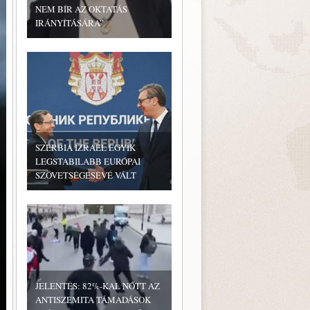
NEM BÍR AZ OKTATÁS
IRÁNYÍTÁSÁRA”
SZERBIA IZRAEL EGYIK
LEGSTABILABB EURÓPAI
SZÖVETSÉGESÉVÉ VÁLT
JELENTÉS: 82%-KAL NŐTT AZ
ANTISZEMITA TÁMADÁSOK