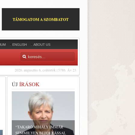
TÁMOGATOM A SZOMBATOT
IUM
ENGLISH
ABOUT US
2026. augusztus 6, csütörtök | 5786. Áv 23
ÚJ
ÍRÁSOK
“TAKARÓ MIHÁLY IMMÁR
SEMMILYEN BEFOLYÁSSAL