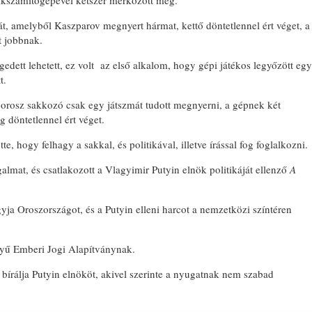
kkszámítógépével kétszer mérkőzött meg.
át, amelyből Kaszparov megnyert hármat, kettő döntetlennel ért véget, a
t jobbnak.
dett lehetett, ez volt az első alkalom, hogy gépi játékos legyőzött egy
t.
BONYHÁDI
rosz sakkozó csak egy játszmát tudott megnyerni, a gépnek két
g döntetlennel ért véget.
, hogy felhagy a sakkal, és politikával, illetve írással fog foglalkozni.
almat, és csatlakozott a Vlagyimir Putyin elnök politikáját ellenző
A
yja Oroszországot, és a Putyin elleni harcot a nemzetközi színtéren
lyű Emberi Jogi Alapítványnak.
bírálja Putyin elnököt, akivel szerinte a nyugatnak nem szabad