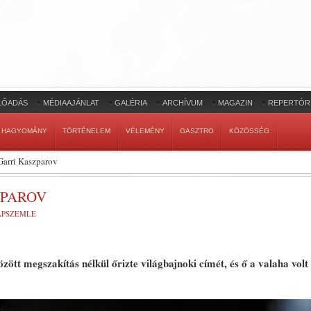
LŐADÁS
MÉDIAAJÁNLAT
GALÉRIA
ARCHÍVUM
MAGAZIN
REPERTÓR
HAGYOMÁNY
TÖRTÉNELEM
VÉLEMÉNY
GASZTRO
KÖZÖSSÉG
Garri Kaszparov
ZPAROV
LAPSZEMLE
zött megszakítás nélkül őrizte világbajnoki címét, és ő a valaha volt