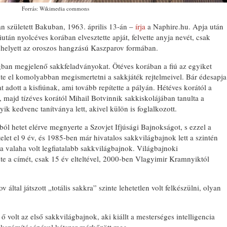
Forrás: Wikimedia commons
 született Bakuban, 1963. április 13-án –
írja
a Naphire.hu. Apja után
án nyolcéves korában elvesztette apját, felvette anyja nevét, csak
helyett az oroszos hangzású Kaszparov formában.
gban megjelenő sakkfeladványokat. Ötéves korában a fiú az egyiket
te el komolyabban megismertetni a sakkjáték rejtelmeivel. Bár édesapja
 adott a kisfiúnak, ami tovább repítette a pályán. Hétéves korától a
, majd tízéves korától Mihail Botvinnik sakkiskolájában tanulta a
k kedvenc tanítványa lett, akivel külön is foglalkozott.
l hetet elérve megnyerte a Szovjet Ifjúsági Bajnokságot, s ezzel a
 telet el 9 év, és 1985-ben már hivatalos sakkvilágbajnok lett a szintén
a valaha volt legfiatalabb sakkvilágbajnok. Világbajnoki
e a címét, csak 15 év elteltével, 2000-ben Vlagyimir Kramnyiktól
 által játszott „totális sakkra” szinte lehetetlen volt felkészülni, olyan
 ő volt az első sakkvilágbajnok, aki kiállt a mesterséges intelligencia