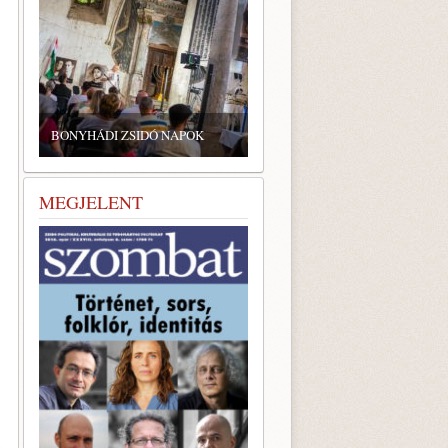
ZSIDÓ GASZTRONÓMIAI
TALÁLKOZÓ A BONYHÁDI
 ZSIDÓ NAPOK
ZSINAGÓGÁBAN
MEGJELENT