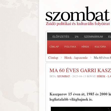
ELŐFIZETÉS
1%
SZEMINÁRIUM
E
CÍMLAP
POLITIKA
HÍREK
KULTÚRA
Címlap
Hírek - lapszemle
Ma 60 éves 
MA 60 ÉVES GARRI KAS
ÍRTA:
SZOMBAT
-
2023-04-13
ROVAT:
HÍREK - 
Kaszparov 15 éven át, 1985 és 2000 kö
legfiatalabb világbajnok is.