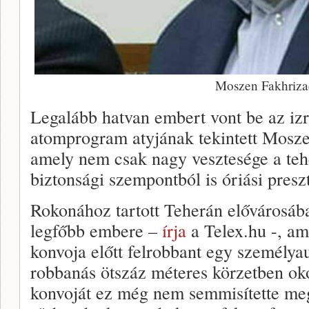
Moszen Fakhriz
Legalább hatvan embert vont be az izrae
atomprogram atyjának tekintett Mosze
amely nem csak nagy vesztesége a teh
biztonsági szempontból is óriási presz
Rokonához tartott Teherán elővárosáb
legfőbb embere –
írja
a Telex.hu -, am
konvoja előtt felrobbant egy személya
robbanás ötszáz méteres körzetben oko
konvoját ez még nem semmisítette me