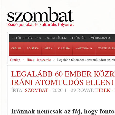
ELŐFIZETÉS
1%
SZEMINÁRIUM
ELŐADÁS
MÉDIAAJÁNLAT
CÍMLAP
POLITIKA
HÍREK
KULTÚRA
HAGYOMÁNY
TÖRTÉNELE
Címlap
Hírek - lapszemle
Legalább 60 ember közreműködött az irán
LEGALÁBB 60 EMBER KÖZ
IRÁNI ATOMTUDÓS ELLENI
ÍRTA:
SZOMBAT
-
2020-11-29
ROVAT:
HÍREK 
Iránnak nemcsak az fáj, hogy fontos