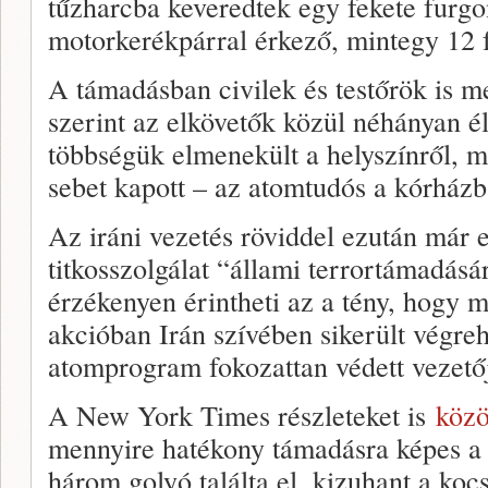
tűzharcba keveredtek egy fekete furgon
motorkerékpárral érkező, mintegy 12 f
A támadásban civilek és testőrök is m
szerint az elkövetők közül néhányan él
többségük elmenekült a helyszínről, m
sebet kapott – az atomtudós a kórház
Az iráni vezetés röviddel ezután már 
titkosszolgálat “állami terrortámadásá
érzékenyen érintheti az a tény, hogy m
akcióban Irán szívében sikerült végreha
atomprogram fokozattan védett vezetőj
A New York Times részleteket is
közö
mennyire hatékony támadásra képes a
három golyó találta el, kizuhant a koc