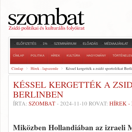
ELŐFIZETÉS
1%
SZEMINÁRIUM
ELŐADÁS
MÉDIAAJÁNLAT
CÍMLAP
POLITIKA
HÍREK
KULTÚRA
HAGYOMÁNY
TÖRTÉNELE
Címlap
Hírek - lapszemle
Késsel kergették a zsidó sportolókat Berl
KÉSSEL KERGETTÉK A ZSI
BERLINBEN
ÍRTA:
SZOMBAT
-
2024-11-10
ROVAT:
HÍREK 
Miközben Hollandiában az izraeli 