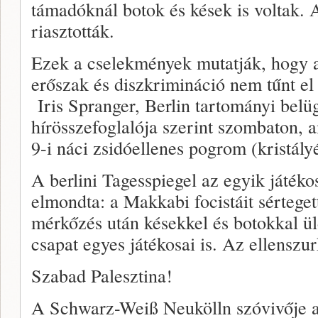
támadóknál botok és kések is voltak.
riasztották.
Ezek a cselekmények mutatják, hogy az
erőszak és diszkrimináció nem tűnt el 
Iris Spranger, Berlin tartományi bel
hírösszefoglalója szerint szombaton,
9-i náci zsidóellenes pogrom (kristály
A berlini Tagesspiegel az egyik játékos
elmondta: a Makkabi focistáit sérteget
mérkőzés után késekkel és botokkal ü
csapat egyes játékosai is. Az ellenszur
Szabad Palesztina!
A Schwarz-Weiß Neukölln szóvivője a