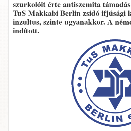
szurkolóit érte antiszemita támadá
TuS Makkabi Berlin zsidó ifjúsági 
inzultus, szinte ugyanakkor. A néme
indított.