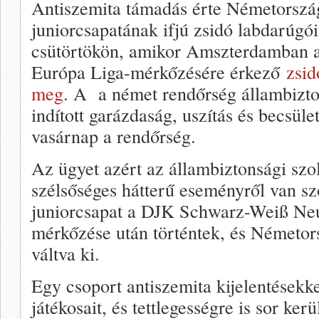
Antiszemita támadás érte Németorszá
juniorcsapatának ifjú zsidó labdarúgó
csütörtökön, amikor Amszterdamban a
Európa Liga-mérkőzésére érkező
zsid
meg
. A a német rendőrség állambizton
indított garázdaság, uszítás és becsüle
vasárnap a rendőrség.
Az ügyet azért az állambiztonsági szol
szélsőséges hátterű eseményről van sz
juniorcsapat a DJK Schwarz-Weiß Neuk
mérkőzése után történtek, és Németo
váltva ki.
Egy csoport antiszemita kijelentésekk
játékosait, és tettlegességre is sor ker