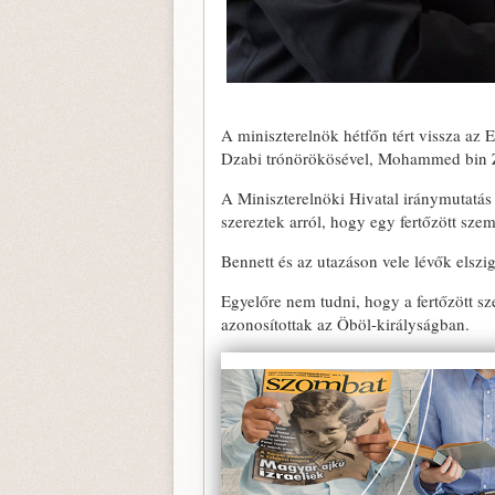
A miniszterelnök hétfőn tért vissza az 
Dzabi trónörökösével, Mohammed bin Zaj
A Miniszterelnöki Hivatal iránymutatás
szereztek arról, hogy egy fertőzött szem
Bennett és az utazáson vele lévők elszi
Egyelőre nem tudni, hogy a fertőzött sze
azonosítottak az Öböl-királyságban.