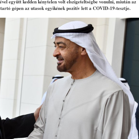
ével együtt kedden kénytelen volt elszigeteltségbe vonulni, miután az
artó gépen az utasok egyikének pozitív lett a COVID-19-tesztje.