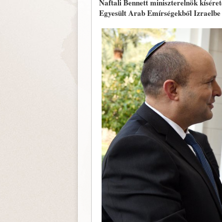
Naftali Bennett miniszterelnök kíséret
Egyesült Arab Emírségekből Izraelbe t