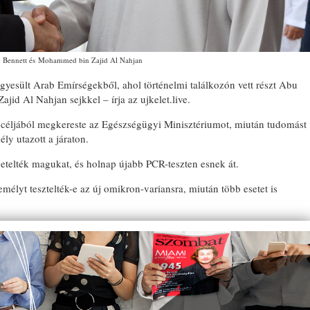
Bennett és Mohammed bin Zajid Al Nahjan
Egyesült Arab Emírségekből, ahol történelmi találkozón vett részt Abu
id Al Nahjan sejkkel – írja az ujkelet.live.
 céljából megkereste az Egészségügyi Minisztériumot, miután tudomást
ély utazott a járaton.
getelték magukat, és holnap újabb PCR-teszten esnek át.
mélyt tesztelték-e az új omikron-variansra, miután több esetet is