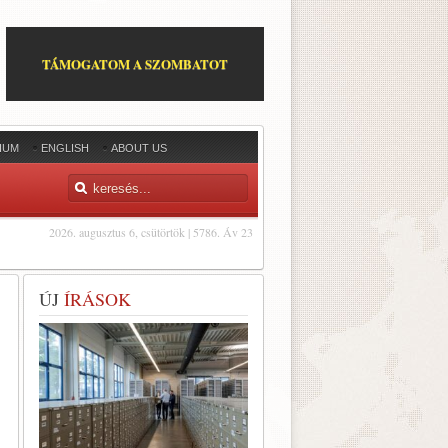
TÁMOGATOM A SZOMBATOT
IUM
ENGLISH
ABOUT US
2026. augusztus 6, csütörtök | 5786. Áv 23
ÚJ
ÍRÁSOK