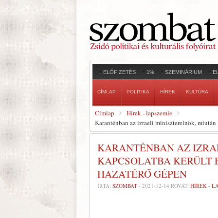
ELŐFIZETÉS
1%
SZEMINÁRIUM
E
CÍMLAP
POLITIKA
HÍREK
KULTÚRA
Címlap
Hírek - lapszemle
Karanténban az izraeli miniszterelnök, miután
KARANTÉNBAN AZ IZRA
KAPCSOLATBA KERÜLT 
HAZATÉRŐ GÉPEN
ÍRTA:
SZOMBAT
-
2021-12-14
ROVAT:
HÍREK - 