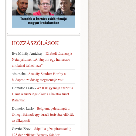
HOZZÁSZÓLÁSOK
Eva Mihály Amichay
-
Elrabolt túsz anyja
Netanjahunak: „A lányom egy hamaszos
unokával térhet haza”
sós csaba
-
Szakály Sándor: Horthy a
budapesti zsidóság megmentője volt
Domotor Laslo
-
Az IDF gyanúja szerint a
Hamász tüzérsége okozta a halálos tüzet
Rafahban
Domotor Laslo
-
Belgium: palesztinpárti
tömeg rátámadt egy izraeli turistára, eltörték
az állkapcsát
Gavriel Zeevi
-
Sáptól a gízai piramisokig –
125 éve született Benamy Sándor