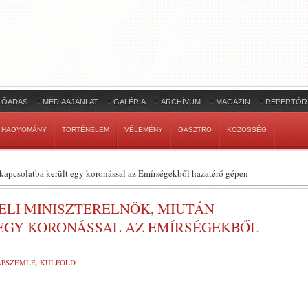
LŐADÁS
MÉDIAAJÁNLAT
GALÉRIA
ARCHÍVUM
MAGAZIN
REPERTÓR
HAGYOMÁNY
TÖRTÉNELEM
VÉLEMÉNY
GASZTRO
KÖZÖSSÉG
 kapcsolatba került egy koronással az Emírségekből hazatérő gépen
ELI MINISZTERELNÖK, MIUTÁN
EGY KORONÁSSAL AZ EMÍRSÉGEKBŐL
LAPSZEMLE
,
KÜLFÖLD