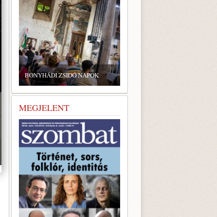
ZSIDÓ GASZTRONÓMIAI
TALÁLKOZÓ A BONYHÁDI
BONYHÁDI ZSIDÓ NAPOK
ZSINAGÓGÁBAN
MEGJELENT