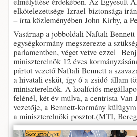
elmélyítése érdekében. Az Egyesült 
elkötelezettsége Izrael biztonsága irán
– írta közleményében John Kirby, a P
Vasárnap a jobboldali Naftali Bennett 
egységkormány megszerezte a szüksége
parlamentben, véget vetve ezzel Ben
miniszterelnök 12 éves kormányzásán
pártot vezető Naftali Bennett a szavazá
a hivatali esküt, így ő a zsidó állam 
miniszterelnök. A koalíciós megállapo
felénél, két év múlva, a centrista Van 
vezetője, a Bennett-kormány külügymin
a miniszterelnöki posztot.(MTI, Bereg