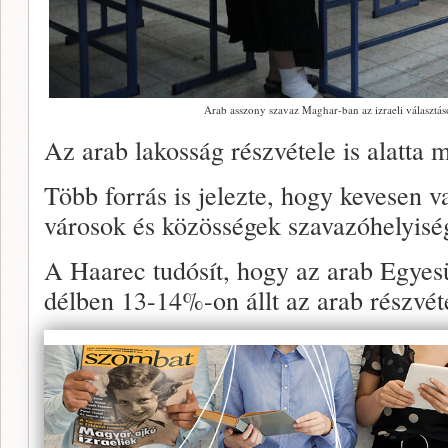
Arab asszony szavaz Maghar-ban az izraeli választá
Az arab lakosság részvétele is alatta
Több forrás is jelezte, hogy kevesen v
városok és közösségek szavazóhelyisége
A Haarec tudósít, hogy az arab Egyesü
délben 13-14%-on állt az arab részvét