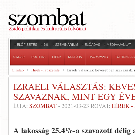
ELŐFIZETÉS
1%
SZEMINÁRIUM
ELŐADÁS
MÉDIAAJÁNLAT
CÍMLAP
POLITIKA
HÍREK
KULTÚRA
HAGYOMÁNY
TÖRTÉNELE
Címlap
Hírek - lapszemle
Izraeli választás: kevesebben szavaznak,
IZRAELI VÁLASZTÁS: KEV
SZAVAZNAK, MINT EGY ÉV
ÍRTA:
SZOMBAT
-
2021-03-23
ROVAT:
HÍREK 
A lakosság 25.4%-a szavazott délig a