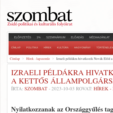
ELŐFIZETÉS
1%
SZEMINÁRIUM
ELŐADÁS
MÉDIAAJÁNLAT
CÍMLAP
POLITIKA
HÍREK
KULTÚRA
HAGYOMÁNY
TÖRTÉNELE
Címlap
Hírek - lapszemle
Izraeli példákra hivatkozik Novák Előd a
IZRAELI PÉLDÁKRA HIVAT
A KETTŐS ÁLLAMPOLGÁRS
ÍRTA:
SZOMBAT
-
2023-10-03
ROVAT:
HÍREK 
Nyilatkozzanak az Országgyűlés tag