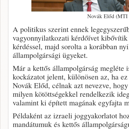
Novák Előd (MTI 
A politikus szerint ennek legegyszerű
vagyonnyilatkozati kérdőívet kibővítik
kérdéssel, majd sorolta a korábban nyi
állampolgársági ügyeket.
Már a kettős állampolgárság megléte 
kockázatot jelent, különösen az, ha ez 
Novák Előd, célnak azt nevezve, hogy “
milyen kötöttségekkel rendelkezik ide
valamint ki épített magának egyfajta 
Példaként az izraeli joggyakorlatot ho
mandátumuk és kettős állampolgárságu