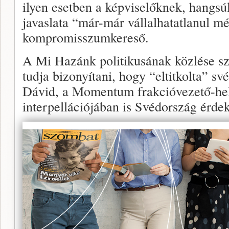
ilyen esetben a képviselőknek, hangsú
javaslata “már-már vállalhatatlanul m
kompromisszumkereső.
A Mi Hazánk politikusának közlése s
tudja bizonyítani, hogy “eltitkolta” s
Dávid, a Momentum frakcióvezető-hely
interpellációjában is Svédország érdek