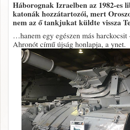
Háborognak Izraelben az 1982-es l
katonák hozzátartozói, mert Oroszo
nem az ő tankjukat küldte vissza T
…hanem egy egészen más harckocsit – 
Ahronót című újság honlapja, a ynet.