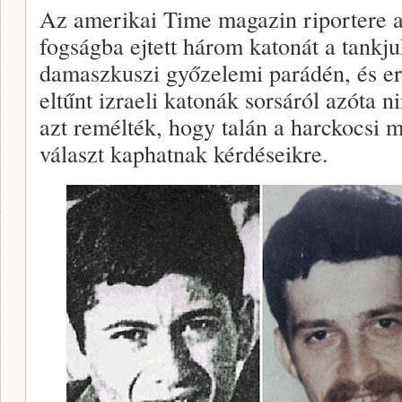
Az amerikai Time magazin riportere azt
fogságba ejtett három katonát a tankjuk
damaszkuszi győzelemi parádén, és er
eltűnt izraeli katonák sorsáról azóta n
azt remélték, hogy talán a harckocsi 
választ kaphatnak kérdéseikre.