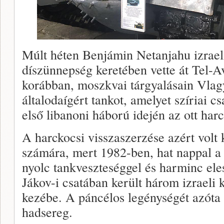
Múlt héten Benjámin Netanjahu izrael
díszünnepség keretében vette át Tel-
korábban, moszkvai tárgyalásain Vlag
általodaígért tankot, amelyet szíriai 
első libanoni háború idején az ott harc
A harckocsi visszaszerzése azért volt 
számára, mert 1982-ben, hat nappal a 
nyolc tankveszteséggel és harminc eles
Jákov-i csatában került három izraeli 
kezébe. A páncélos legénységét azóta is
hadsereg.