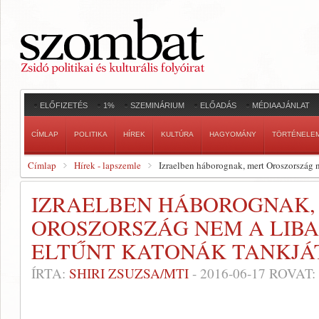
ELŐFIZETÉS
1%
SZEMINÁRIUM
ELŐADÁS
MÉDIAAJÁNLAT
CÍMLAP
POLITIKA
HÍREK
KULTÚRA
HAGYOMÁNY
TÖRTÉNELE
Címlap
Hírek - lapszemle
Izraelben háborognak, mert Oroszország n
IZRAELBEN HÁBOROGNAK,
OROSZORSZÁG NEM A LIB
ELTŰNT KATONÁK TANKJÁT
ÍRTA:
SHIRI ZSUZSA/MTI
-
2016-06-17
ROVAT: