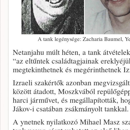
A tank legénysége: Zacharia Baumel, Y
Netanjahu múlt héten, a tank átvételeko
“az eltűntek családtagjainak ereklyéjü
megtekinthetnek és megérinthetnek Iz
Izraeli szakértők azonban megvizsgált
között átadott, Moszkvából repülőgéppe
harci járművet, és megállapították, h
Jákov-i csatában zsákmányolt tankkal.
A ynetnek nyilatkozó Mihael Masz szak