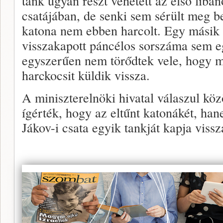
tank ugyan részt vehetett az első liba
csatájában, de senki sem sérült meg b
katona nem ebben harcolt. Egy másik s
visszakapott páncélos sorszáma sem e
egyszerűen nem törődtek vele, hogy 
harckocsit küldik vissza.
A miniszterelnöki hivatal válaszul köz
ígérték, hogy az eltűnt katonákét, ha
Jákov-i csata egyik tankját kapja vissz