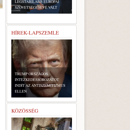
LEGSTABILABB EURÓPAI
SZÖVETSÉGESÉVÉ VÁLT
HÍREK-LAPSZEMLE
TRUMP ORSZÁGOS
INTÉZKEDÉSSOROZATOT
INDÍT AZ ANTISZEMITIZMUS
ELLEN
KÖZÖSSÉG