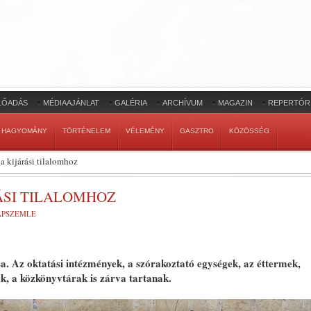
LŐADÁS
MÉDIAAJÁNLAT
GALÉRIA
ARCHÍVUM
MAGAZIN
REPERTÓR
HAGYOMÁNY
TÖRTÉNELEM
VÉLEMÉNY
GASZTRO
KÖZÖSSÉG
 a kijárási tilalomhoz
RÁSI TILALOMHOZ
LAPSZEMLE
sa. Az oktatási intézmények, a szórakoztató egységek, az éttermek,
zók, a közkönyvtárak is zárva tartanak.