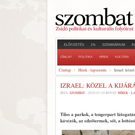
ELŐFIZETÉS
1%
SZEMINÁRIUM
E
CÍMLAP
POLITIKA
HÍREK
KULTÚRA
Címlap
Hírek - lapszemle
Izrael: közel
IZRAEL: KÖZEL A KIJÁ
ÍRTA:
SZOMBAT
-
2020-03-20
ROVAT:
HÍREK - 
Tilos a parkok, a tengerpart látogatá
kávézók, az edzőtermek, sőt, a lottó