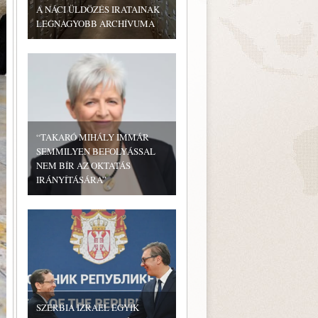
A NÁCI ÜLDÖZÉS IRATAINAK
LEGNAGYOBB ARCHÍVUMA
“TAKARÓ MIHÁLY IMMÁR
SEMMILYEN BEFOLYÁSSAL
NEM BÍR AZ OKTATÁS
IRÁNYÍTÁSÁRA”
SZERBIA IZRAEL EGYIK