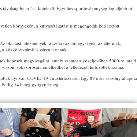
s távolság betartása kötelező. Együttes sporttevékenység legfeljebb öt
vetlen környékén, a kutyasétáltatást is megengedik korlátozott
BONYHÁDI ZS
. Az oktatási intézmények, a szórakoztató egységek, az éttermek,
, a közkönyvtárak is zárva tartanak.
znek képesek megvizsgálni, amely számot a közeljövőben 5000-re, majd
 viszont sokszorosára emelkedhet a felfedezett fertőzöttek száma.
tottak nyilván COVID-19 vírusfertőzéssel. Egy 89 éves asszony állapota
s. Eddig 14 beteg gyógyult meg.