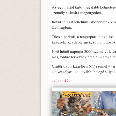
Az egymástól tartott legalább kétmétere
személy számára megengedett.
Rövid sétákat tehetünk lakóhelyünk köz
távolságban.
Tilos a parkok, a tengerpart látogatása
kávézók, az edzőtermek, sőt, a lottózók
Jövő héttől naponta 3000 személyt les
még többre terveznek emelni – ami által
Csütörtökön Izraelben 677 személyt tar
életveszélyes, két további betegé súlyo
Teljes cikk