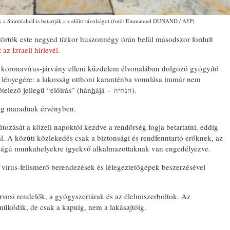
a Siratófalnál is betartják a z előírt távolságot (fotó: Emmanuel DUNAND / AFP)
örtök este negyed tízkor huszonnégy órán belül másodszor fordult
 az Izraeli hírlevél
.
 a koronavírus-járvány elleni küzdelem élvonalában dolgozó gyógyító
te lényegére: a lakosság otthoni karanténba vonulása immár nem
 – המלצה), hanem kötelező jellegű “előírás” (hán
h
ájá – הנחיה).
étig maradnak érvényben.
tozását a közeli napoktól kezdve a rendőrség fogja betartatni, eddig
l. A közúti közlekedés csak a biztonsági és rendfenntartó erőknek, az
sságú munkahelyekre igyekvő alkalmazottaknak van engedélyezve.
vírus-felismerő berendezések és lélegeztetőgépek beszerzésével
rvosi rendelők, a gyógyszertárak és az élelmiszerboltok. Az
 működik, de csak a kapuig, nem a lakásajtóig.