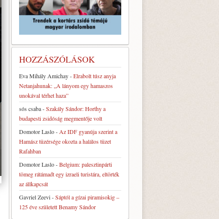
HOZZÁSZÓLÁSOK
Eva Mihály Amichay
-
Elrabolt túsz anyja
Netanjahunak: „A lányom egy hamaszos
unokával térhet haza”
sós csaba
-
Szakály Sándor: Horthy a
budapesti zsidóság megmentője volt
Domotor Laslo
-
Az IDF gyanúja szerint a
Hamász tüzérsége okozta a halálos tüzet
Rafahban
Domotor Laslo
-
Belgium: palesztinpárti
tömeg rátámadt egy izraeli turistára, eltörték
az állkapcsát
Gavriel Zeevi
-
Sáptól a gízai piramisokig –
125 éve született Benamy Sándor