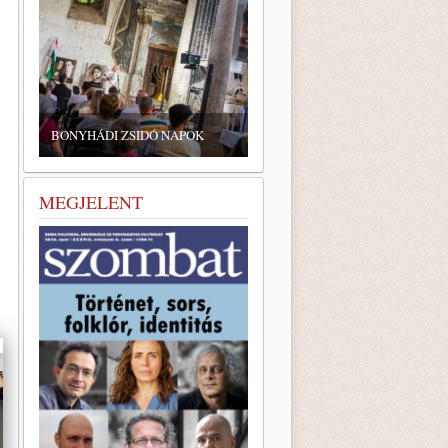
ZSIDÓ GASZTRONÓMIAI
TALÁLKOZÓ A BONYHÁDI
IDÓ NAPOK
ZSINAGÓGÁBAN
MEGJELENT