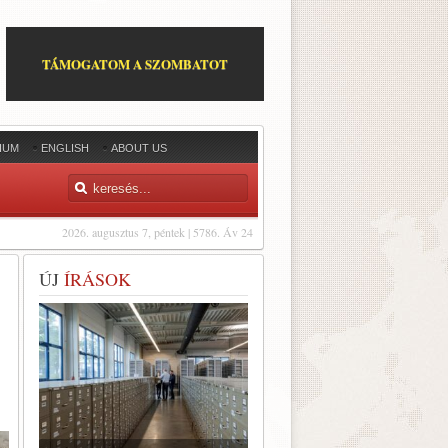
TÁMOGATOM A SZOMBATOT
IUM
ENGLISH
ABOUT US
2026. augusztus 7, péntek | 5786. Áv 24
ÚJ
ÍRÁSOK