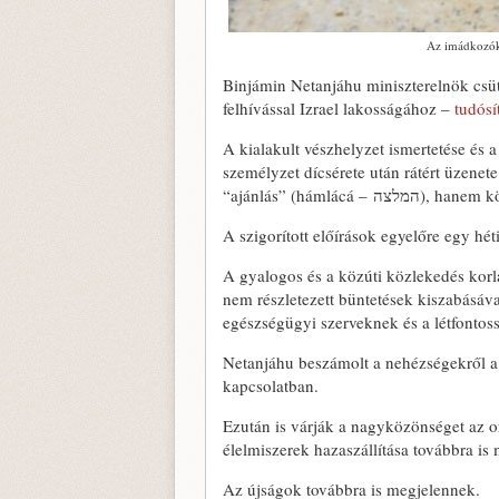
Az imádkozók 
Binjámin Netanjáhu miniszterelnök csüt
felhívással Izrael lakosságához –
tudósít
A kialakult vészhelyzet ismertetése és
személyzet dícsérete után rátért üzene
“ajánlás” (hámlácá
A szigorított előírások egyelőre egy h
A gyalogos és a közúti közlekedés korlá
nem részletezett büntetések kiszabásáva
egészségügyi szerveknek és a létfonto
Netanjáhu beszámolt a nehézségekről a 
kapcsolatban.
Ezután is várják a nagyközönséget az o
élelmiszerek hazaszállítása továbbra is
Az újságok továbbra is megjelennek.