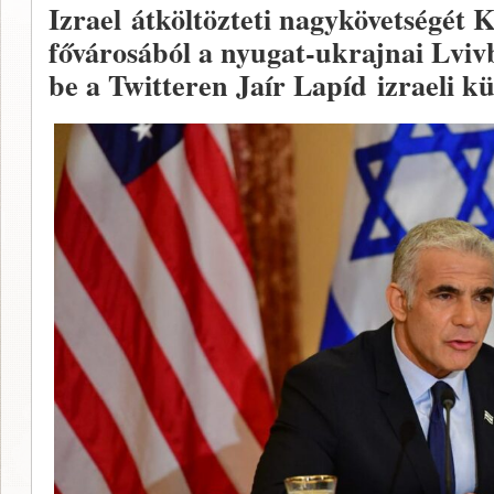
Izrael átköltözteti nagykövetségét 
fővárosából a nyugat-ukrajnai Lviv
be a Twitteren Jaír Lapíd izraeli k