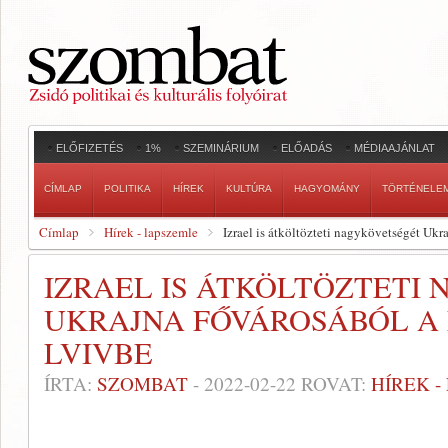
ELŐFIZETÉS
1%
SZEMINÁRIUM
ELŐADÁS
MÉDIAAJÁNLAT
CÍMLAP
POLITIKA
HÍREK
KULTÚRA
HAGYOMÁNY
TÖRTÉNELE
Címlap
Hírek - lapszemle
Izrael is átköltözteti nagykövetségét Uk
IZRAEL IS ÁTKÖLTÖZTETI
UKRAJNA FŐVÁROSÁBÓL A
LVIVBE
ÍRTA:
SZOMBAT
-
2022-02-22
ROVAT:
HÍREK 