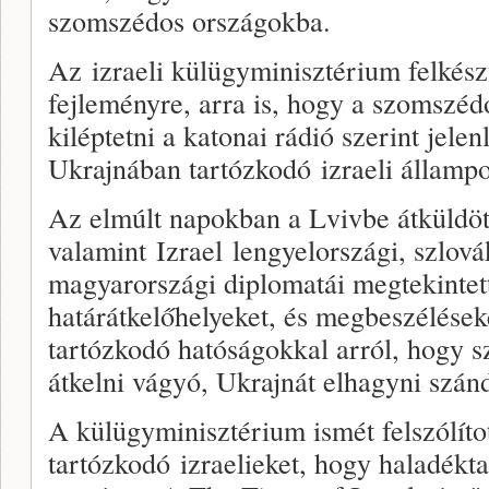
szomszédos országokba.
Az izraeli külügyminisztérium felkés
fejleményre, arra is, hogy a szomszéd
kiléptetni a katonai rádió szerint jelen
Ukrajnában tartózkodó izraeli állampo
Az elmúlt napokban a Lvivbe átküldött
valamint Izrael lengyelországi, szlová
magyarországi diplomatái megtekintet
határátkelőhelyeket, és megbeszéléseke
tartózkodó hatóságokkal arról, hogy s
átkelni vágyó, Ukrajnát elhagyni szán
A külügyminisztérium ismét felszólíto
tartózkodó izraelieket, hogy haladékta