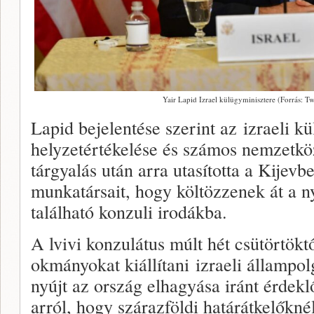
Yair Lapid Izrael külügyminisztere (Forrás: Twi
Lapid bejelentése szerint az izraeli 
helyzetértékelése és számos nemzetközi 
tárgyalás után arra utasította a Kijevb
munkatársait, hogy költözzenek át a n
található konzuli irodákba.
A lvivi konzulátus múlt hét csütörtöktő
okmányokat kiállítani izraeli állampol
nyújt az ország elhagyása iránt érdekl
arról, hogy szárazföldi határátkelőkné