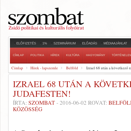
ELŐFIZETÉS
1%
SZEMINÁRIUM
ELŐADÁS
MÉDIAAJÁNLAT
CÍMLAP
POLITIKA
HÍREK
KULTÚRA
HAGYOMÁNY
TÖRTÉNELE
Címlap
Hírek - lapszemle
Belföld
Izrael 68 után a következő 
IZRAEL 68 UTÁN A KÖVET
JUDAFESTEN!
ÍRTA:
SZOMBAT
-
2016-06-02
ROVAT:
BELFÖL
KÖZÖSSÉG