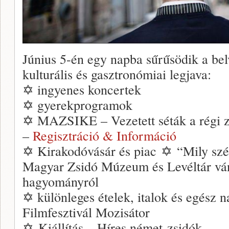
Június 5-én egy napba sűrűsödik a bel
kulturális és gasztronómiai legjava:
✡ ingyenes koncertek
✡ gyerekprogramok
✡ MAZSIKE – Vezetett séták a régi zs
–
Regisztráció & Információ
✡ Kirakodóvásár és piac ✡ “Mily szé
Magyar Zsidó Múzeum és Levéltár vánd
hagyományról
✡ különleges ételek, italok és egész 
Filmfesztivál Mozisátor
✡ Kiállítás – Híres német zsidók