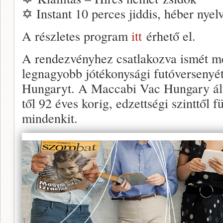
✡ Instant 10 perces jiddis, héber nye
A részletes program
itt
érhető el.
A rendezvényhez csatlakozva ismét m
legnagyobb jótékonysági futóverseny
Hungaryt. A Maccabi Vac Hungary ált
től 92 éves korig, edzettségi szinttől 
mindenkit.