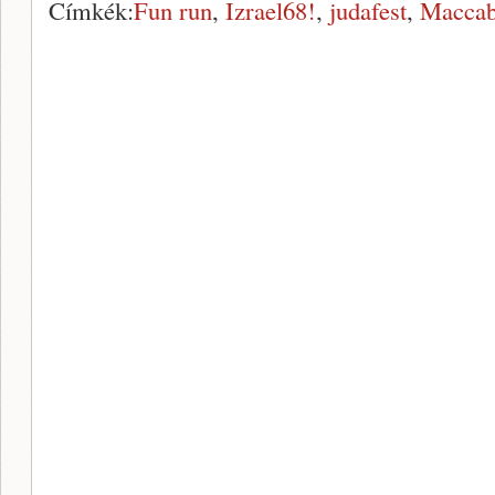
Címkék:
Fun run
,
Izrael68!
,
judafest
,
Macca