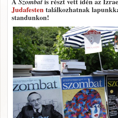
A
is részt vett idén az Izr
Szombat
Judafesten
találkozhatnak lapunkka
standunkon!