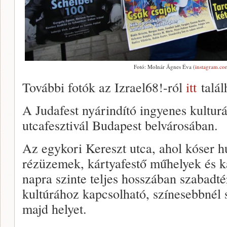
Fotó: Molnár Ágnes Éva (
instagram.co
További fotók az Izrael68!-ról
itt
talál
A Judafest nyárindító ingyenes kulturá
utcafesztivál Budapest belvárosában.
Az egykori Kereszt utca, ahol kóser 
rézüzemek, kártyafestő műhelyek és k
napra szinte teljes hosszában szabadté
kultúrához kapcsolható, színesebbnél
majd helyet.