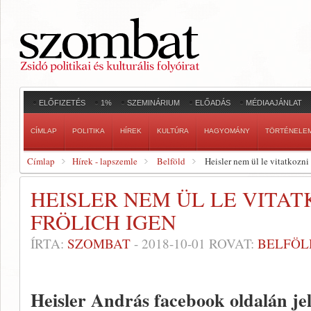
ELŐFIZETÉS
1%
SZEMINÁRIUM
ELŐADÁS
MÉDIAAJÁNLAT
CÍMLAP
POLITIKA
HÍREK
KULTÚRA
HAGYOMÁNY
TÖRTÉNELE
Címlap
Hírek - lapszemle
Belföld
Heisler nem ül le vitatkozni
HEISLER NEM ÜL LE VITAT
FRÖLICH IGEN
ÍRTA:
SZOMBAT
-
2018-10-01
ROVAT:
BELFÖL
Heisler András facebook oldalán jel