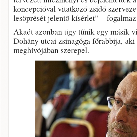
koncepcióval vitatkozó zsidó szervezet
lesöprését jelentő kísérlet” – fogalmaz
Akadt azonban úgy tűnik egy másik vit
Dohány utcai zsinagóga főrabbija, aki
meghívójában szerepel.