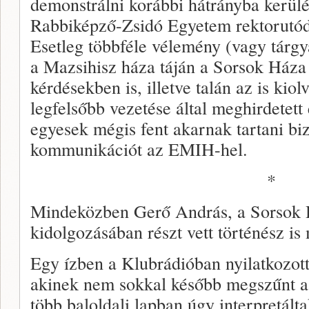
demonstrálni korábbi hátrányba kerül
Rabbiképző-Zsidó Egyetem rektorutód
Esetleg többféle vélemény (vagy tárgyal
a Mazsihisz háza táján a Sorsok Háza
kérdésekben is, illetve talán az is kio
legfelsőbb vezetése által meghirdetett é
egyesek mégis fent akarnak tartani bi
kommunikációt az EMIH-hel.
*
Mindeközben Gerő András, a Sorsok 
kidolgozásában részt vett történész is
Egy ízben a Klubrádióban nyilatkozo
akinek nem sokkal később megszűnt a
több baloldali lapban úgy interpretál