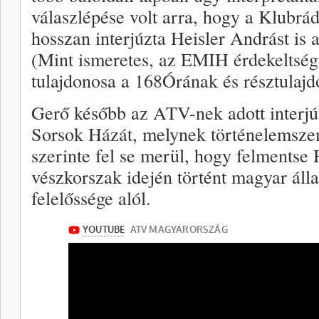
válaszlépése volt arra, hogy a Klubrá
hosszan interjúzta Heisler Andrást is
(Mint ismeretes, az EMIH érdekeltsé
tulajdonosa a 168Órának és résztulaj
Gerő később az ATV-nek adott interjút
Sorsok Házát, melynek történelemsze
szerinte fel se merül, hogy felmentse
vészkorszak idején történt magyar ál
felelőssége alól.