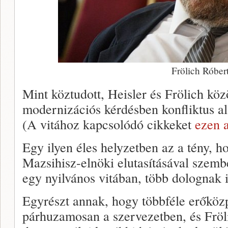
Frölich Róber
Mint köztudott, Heisler és Frölich köz
modernizációs kérdésben konfliktus al
(A vitához kapcsolódó cikkeket
ezen a
Egy ilyen éles helyzetben az a tény, 
Mazsihisz-elnöki elutasításával szembe
egy nyilvános vitában, több dolognak is
Egyrészt annak, hogy többféle erőkö
párhuzamosan a szervezetben, és Fröli