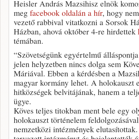
Heisler András Mazsihisz elnök komor,
meg
facebook oldalán a hír
, hogy ne
vezető rabbival vitatkozni a Sorsok H
Házban, ahová október 4-re hirdettek
témában.
“Szövetségünk egyértelmű álláspontja
jelen helyzetben nincs dolga sem Köv
Máriával. Ebben
a kérdésben a Mazsih
magyar kormány lehet. A holokauszt 
hitközségek belvitájának, hanem a tel
ügye.
Köves teljes titokban ment bele egy o
holokauszt történelem feldolgozásával
nemzetközi intézmények elutasítottak.
tervezett intézményt és bejelentették 