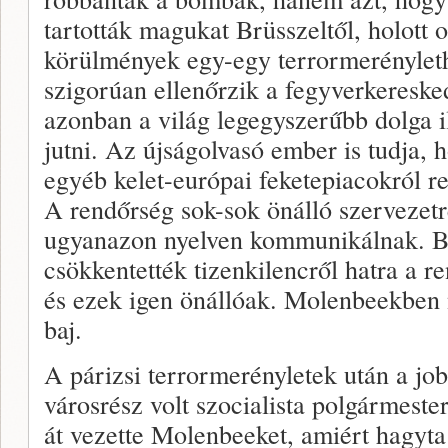
tartották magukat Brüsszeltől, holott 
körülmények egy-egy terrormerénylet
szigorúan ellenőrzik a fegyverkeresk
azonban a világ legegyszerűbb dolga i
jutni. Az újságolvasó ember is tudja, 
egyéb kelet-európai feketepiacokról re
A rendőrség sok-sok önálló szervezetr
ugyanazon nyelven kommunikálnak. B
csökkentették tizenkilencről hatra a 
és ezek igen önállóak. Molenbeekben 
baj.
A párizsi terrormerényletek után a jo
városrész volt szocialista polgármeste
át vezette Molenbeeket, amiért hagyta