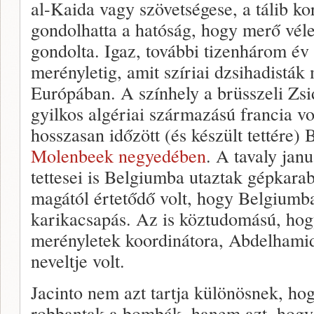
al-Kaida vagy szövetségese, a tálib k
gondolhatta a hatóság, hogy merő vélet
gondolta. Igaz, további tizenhárom év t
merényletig, amit szíriai dzsihadisták
Európában. A színhely a brüsszeli Zs
gyilkos algériai származású francia vo
hosszasan időzött (és készült tettére
Molenbeek negyedében
. A tavaly jan
tettesei is Belgiumba utaztak gépkara
magától értetődő volt, hogy Belgiumb
karikacsapás. Az is köztudomású, hog
merényletek koordinátora, Abdelham
neveltje volt.
Jacinto nem azt tartja különösnek, h
robbantak a bombák, hanem azt, hogy e