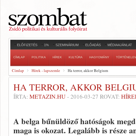
ELŐFIZETÉS
1%
SZEMINÁRIUM
ELŐADÁS
MÉDIAAJÁNLAT
CÍMLAP
POLITIKA
HÍREK
KULTÚRA
HAGYOMÁNY
TÖRTÉNELE
Címlap
Hírek - lapszemle
Ha terror, akkor Belgium
HA TERROR, AKKOR BELGI
ÍRTA:
METAZIN.HU
-
2016-03-27
ROVAT:
HÍRE
A belga bűnüldöző hatóságok megdö
maga is okozat. Legalább is része a