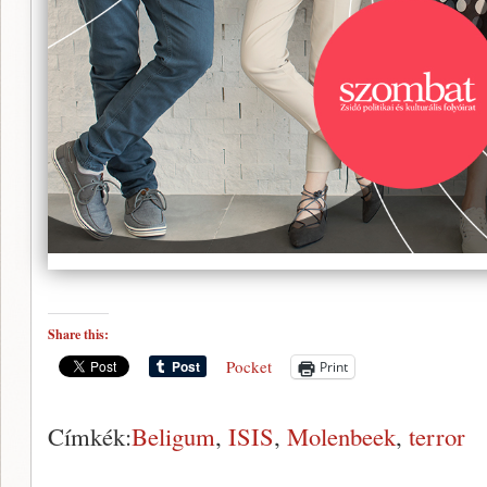
Share this:
Pocket
Print
Címkék:
Beligum
,
ISIS
,
Molenbeek
,
terror