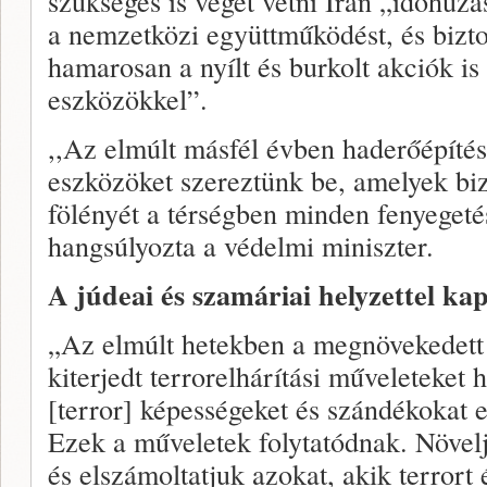
szükséges is véget vetni Irán „időhúzá
a nemzetközi együttműködést, és bizt
hamarosan a nyílt és burkolt akciók is
eszközökkel”.
,,Az elmúlt másfél évben haderőépítést
eszközöket szereztünk be, amelyek biz
fölényét a térségben minden fenyeget
hangsúlyozta a védelmi miniszter.
A júdeai és szamáriai helyzettel ka
„Az elmúlt hetekben a megnövekedett 
kiterjedt terrorelhárítási műveleteket 
[terror] képességeket és szándékokat 
Ezek a műveletek folytatódnak. Növelj
és elszámoltatjuk azokat, akik terrort é