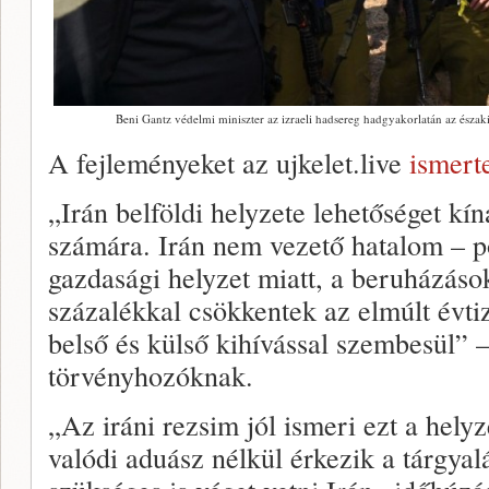
Beni Gantz védelmi miniszter az izraeli hadsereg hadgyakorlatán az észak
A fejleményeket az ujkelet.live
ismerte
„Irán belföldi helyzete lehetőséget kí
számára. Irán nem vezető hatalom – p
gazdasági helyzet miatt, a beruházások
százalékkal csökkentek az elmúlt évti
belső és külső kihívással szembesül”
törvényhozóknak.
„Az iráni rezsim jól ismeri ezt a helyze
valódi aduász nélkül érkezik a tárgyal