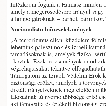
Intézkedni fogunk a Hamász minden ol
amely a megerősödésére irányul vagy h
állampolgároknak – bárhol, bármikor.
Nacionalista bűncselekmények
„A terrorizmus elleni küzdelem fő fela
lehettünk palesztinok és izraeli katonák
támadásoknak is, amelyek fizikai sérül
okoztak. Ezek az események mind erk
végrehajtásukat tekintve elfogadhatatl
Támogatom az Izraeli Védelmi Erők ka
biztonsági erőket, amelyek a törvényekn
diktált irányelveknek megfelelően mű
lakosainak túlnyomó többsége erkölcsö
aki támogatja és értékeli biztonsági er