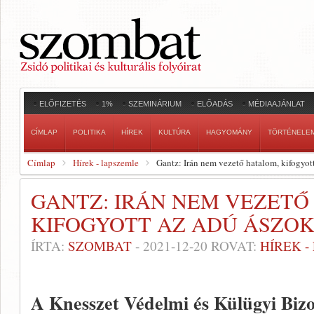
ELŐFIZETÉS
1%
SZEMINÁRIUM
ELŐADÁS
MÉDIAAJÁNLAT
CÍMLAP
POLITIKA
HÍREK
KULTÚRA
HAGYOMÁNY
TÖRTÉNELE
Címlap
Hírek - lapszemle
Gantz: Irán nem vezető hatalom, kifogyot
GANTZ: IRÁN NEM VEZETŐ
KIFOGYOTT AZ ADÚ ÁSZO
ÍRTA:
SZOMBAT
-
2021-12-20
ROVAT:
HÍREK 
A Knesszet Védelmi és Külügyi Bizott