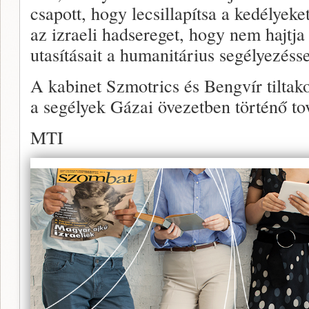
csapott, hogy lecsillapítsa a kedélyeke
az izraeli hadsereget, hogy nem hajtja
utasításait a humanitárius segélyezéss
A kabinet Szmotrics és Bengvír tiltak
a segélyek Gázai övezetben történő tov
MTI