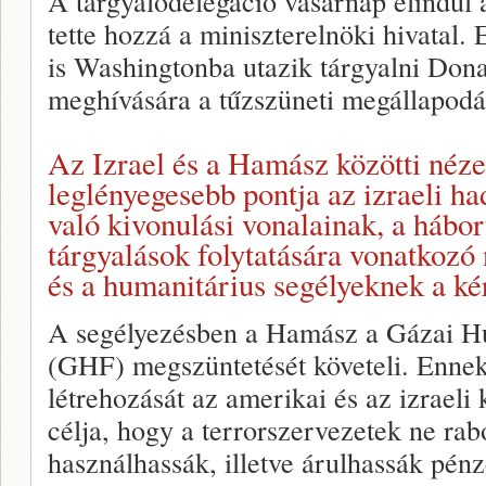
A tárgyalódelegáció vasárnap elindul 
tette hozzá a miniszterelnöki hivatal.
is Washingtonba utazik tárgyalni Don
meghívására a tűzszüneti megállapodá
Az Izrael és a Hamász közötti néze
leglényegesebb pontja az izraeli h
való kivonulási vonalainak, a hábor
tárgyalások folytatására vonatkozó
és a humanitárius segélyeknek a ké
A segélyezésben a Hamász a Gázai Hu
(GHF) megszüntetését követeli. Ennek
létrehozását az amerikai és az izraeli
célja, hogy a terrorszervezetek ne rab
használhassák, illetve árulhassák pénz