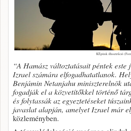
KÉpünk illusztrűció (Forr
“A Hamász változtatásait péntek este j
Izrael számára elfogadhatatlanok. Hel
Benjámin Netanjahu miniszterelnök uta
fogadják el a közvetítőkkel történő tá
és folytassák az egyeztetéseket túszain
javaslat alapján, amelyet Izrael már e
közleményben.