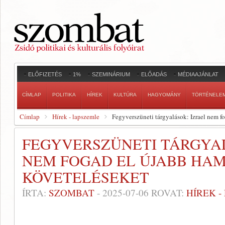
ELŐFIZETÉS
1%
SZEMINÁRIUM
ELŐADÁS
MÉDIAAJÁNLAT
CÍMLAP
POLITIKA
HÍREK
KULTÚRA
HAGYOMÁNY
TÖRTÉNELE
Címlap
Hírek - lapszemle
Fegyverszüneti tárgyalások: Izrael nem f
FEGYVERSZÜNETI TÁRGYAL
NEM FOGAD EL ÚJABB HA
KÖVETELÉSEKET
ÍRTA:
SZOMBAT
-
2025-07-06
ROVAT:
HÍREK 