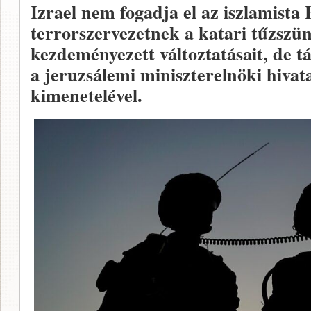
Izrael nem fogadja el az iszlamist
terrorszervezetnek a katari tűzszün
kezdeményezett változtatásait, de tá
a jeruzsálemi miniszterelnöki hiva
kimenetelével.