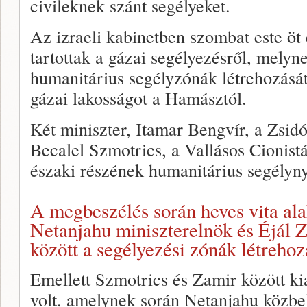
civileknek szánt segélyeket.
Az izraeli kabinetben szombat este öt é
tartottak a gázai segélyezésről, mely
humanitárius segélyzónák létrehozását
gázai lakosságot a Hamásztól.
Két miniszter, Itamar Bengvír, a Zsid
Becalel Szmotrics, a Vallásos Cionist
északi részének humanitárius segélynyú
A megbeszélés során heves vita ala
Netanjahu miniszterelnök és Éjál 
között a segélyezési zónák létreho
Emellett Szmotrics és Zamir között kia
volt, amelynek során Netanjahu közbelé