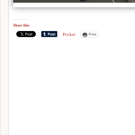
Share this:
Pocket
Print