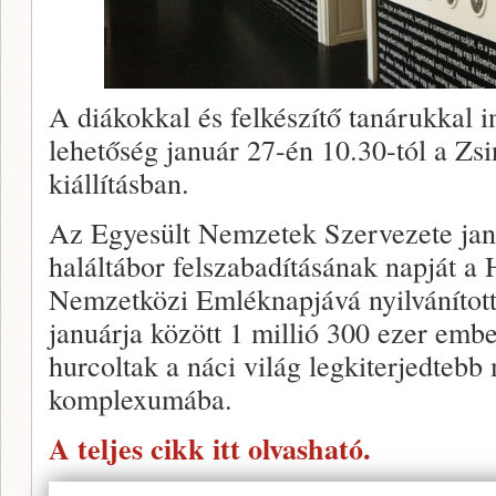
A diákokkal és felkészítő tanárukkal i
lehetőség január 27-én 10.30-tól a Zs
kiállításban.
Az Egyesült Nemzetek Szervezete janu
haláltábor felszabadításának napját a
Nemzetközi Emléknapjává nyilvánított
januárja között 1 millió 300 ezer embe
hurcoltak a náci világ legkiterjedteb
komplexumába.
A teljes cikk itt olvasható.