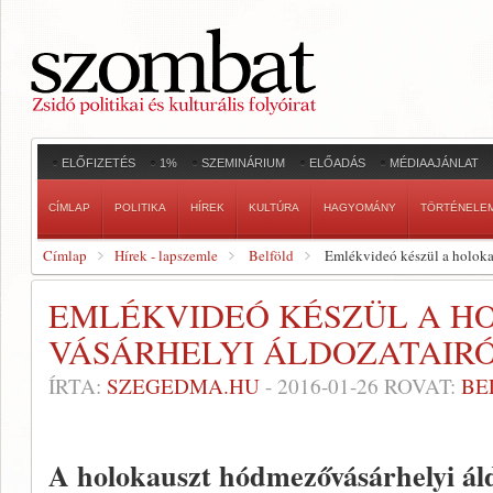
ELŐFIZETÉS
1%
SZEMINÁRIUM
ELŐADÁS
MÉDIAAJÁNLAT
CÍMLAP
POLITIKA
HÍREK
KULTÚRA
HAGYOMÁNY
TÖRTÉNELE
Címlap
Hírek - lapszemle
Belföld
Emlékvideó készül a holokau
EMLÉKVIDEÓ KÉSZÜL A H
VÁSÁRHELYI ÁLDOZATAIR
ÍRTA:
SZEGEDMA.HU
-
2016-01-26
ROVAT:
BE
A holokauszt hódmezővásárhelyi ál