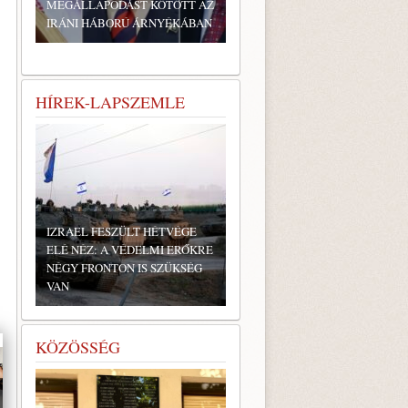
MEGÁLLAPODÁST KÖTÖTT AZ
IRÁNI HÁBORÚ ÁRNYÉKÁBAN
HÍREK-LAPSZEMLE
IZRAEL FESZÜLT HÉTVÉGE
ELÉ NÉZ: A VÉDELMI ERŐKRE
NÉGY FRONTON IS SZÜKSÉG
VAN
KÖZÖSSÉG