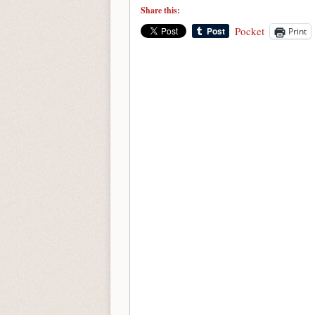
Share this:
Pocket
Print