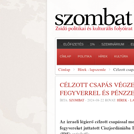
ELŐFIZETÉS
1%
SZEMINÁRIUM
E
CÍMLAP
POLITIKA
HÍREK
KULTÚRA
Címlap
Hírek - lapszemle
Célzott csapá
CÉLZOTT CSAPÁS VÉGZE
FEGYVERREL ÉS PÉNZZ
ÍRTA:
SZOMBAT
-
2024-08-22
ROVAT:
HÍREK - 
Az izraeli légierő célzott csapással 
fegyvereket juttatott Ciszjordániába I