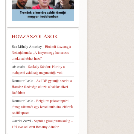
HOZZÁSZÓLÁSOK
Eva Mihály Amichay
-
Elrabolt túsz anyja
Netanjahunak: „A lányom egy hamaszos
unokával térhet haza”
sós csaba
-
Szakály Sándor: Horthy a
budapesti zsidóság megmentője volt
Domotor Laslo
-
Az IDF gyanúja szerint a
Hamász tüzérsége okozta a halálos tüzet
Rafahban
Domotor Laslo
-
Belgium: palesztinpárti
tömeg rátámadt egy izraeli turistára, eltörték
az állkapcsát
Gavriel Zeevi
-
Sáptól a gízai piramisokig –
125 éve született Benamy Sándor