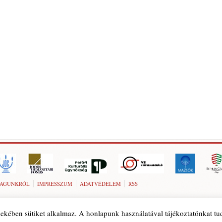
AGUNKRÓL
IMPRESSZUM
ADATVÉDELEM
RSS
ekében sütiket alkalmaz. A honlapunk használatával tájékoztatónkat t
© 1989-2026 Szombat folyóirat. Minden jog fenntartva.