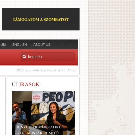
TÁMOGATOM A SZOMBATOT
IUM
ENGLISH
ABOUT US
2026. augusztus 8, szombat | 5786. Áv 25
ÚJ
ÍRÁSOK
DENVER: DEMOKRATIKUS
SZOCIALISTÁK RÉMÍTŐ