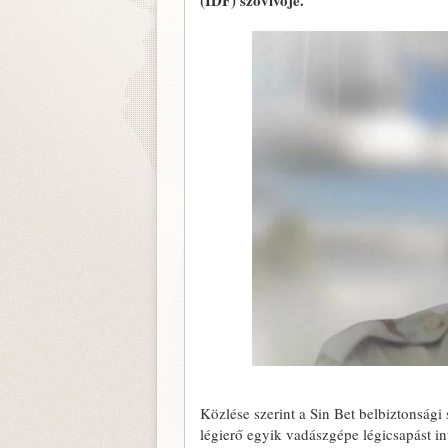
(IDF) szóvivője.
Közlése szerint a Sin Bet belbiztonsági 
légierő egyik vadászgépe légicsapást in