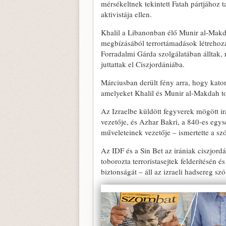
mérsékeltnek tekintett Fatah pártjához 
aktivistája ellen.
Khalil a Libanonban élő Munir al-Makdah
megbízásából terrortámadások létrehoz
Forradalmi Gárda szolgálatában álltak, 
juttattak el Ciszjordániába.
Márciusban derült fény arra, hogy kato
amelyeket Khalil és Munir al-Makdah to
Az Izraelbe küldött fegyverek mögött i
vezetője, és Azhar Bakri, a 840-es egy
műveleteinek vezetője – ismertette a sz
Az IDF és a Sin Bet az irániak ciszjord
toborozta terroristasejtek felderítésén 
biztonságát – áll az izraeli hadsereg s