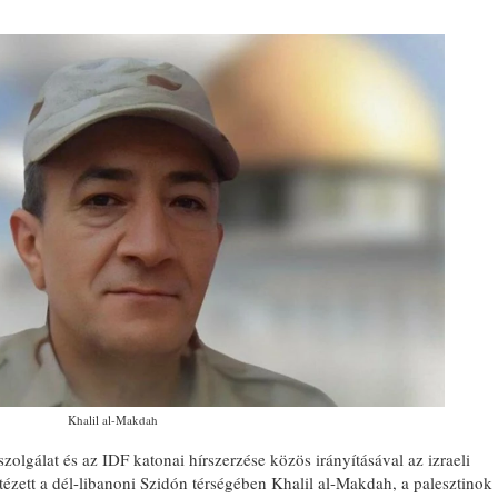
Khalil al-Makdah
szolgálat és az IDF katonai hírszerzése közös irányításával az izraeli
tézett a dél-libanoni Szidón térségében Khalil al-Makdah, a palesztinok