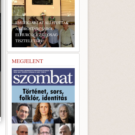
EMLÉKTÁBLÁT ÁLLÍTOTTAK
A KÖRÖSTARCSÁRÓL
ELHURCOLT ZSIDÓSÁG
TISZTELETÉRE
BONYHÁDI ZSIDÓ NAPOK
MEGJELENT