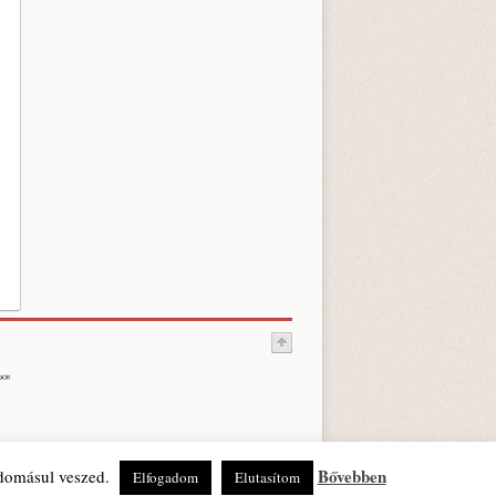
Bővebben
udomásul veszed.
Elfogadom
Elutasítom