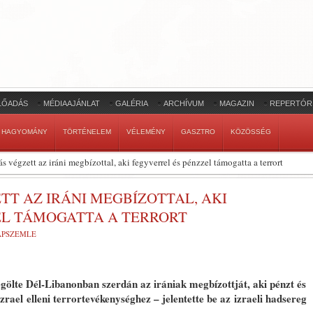
LŐADÁS
MÉDIAAJÁNLAT
GALÉRIA
ARCHÍVUM
MAGAZIN
REPERTÓR
HAGYOMÁNY
TÖRTÉNELEM
VÉLEMÉNY
GASZTRO
KÖZÖSSÉG
s végzett az iráni megbízottal, aki fegyverrel és pénzzel támogatta a terrort
TT AZ IRÁNI MEGBÍZOTTAL, AKI
EL TÁMOGATTA A TERRORT
LAPSZEMLE
megölte Dél-Libanonban szerdán az irániak megbízottját, aki pénzt és
zrael elleni terrortevékenységhez – jelentette be az izraeli hadsereg