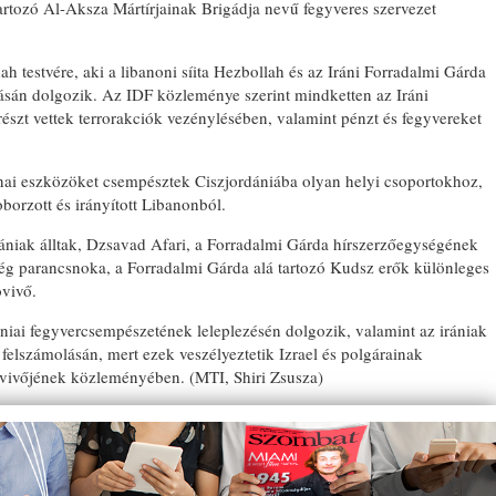
tartozó Al-Aksza Mártírjainak Brigádja nevű fegyveres szervezet
 testvére, aki a libanoni síita Hezbollah és az Iráni Forradalmi Gárda
ásán dolgozik. Az IDF közleménye szerint mindketten az Iráni
részt vettek terrorakciók vezénylésében, valamint pénzt és fegyvereket
nai eszközöket csempésztek Ciszjordániába olyan helyi csoportokhoz,
borzott és irányított Libanonból.
rániak álltak, Dzsavad Afari, a Forradalmi Gárda hírszerzőegységének
ség parancsnoka, a Forradalmi Gárda alá tartozó Kudsz erők különleges
óvivő.
ániai fegyvercsempészetének leleplezésén dolgozik, valamint az irániak
és felszámolásán, mert ezek veszélyeztetik Izrael és polgárainak
zóvivőjének közleményében. (MTI, Shiri Zsusza)