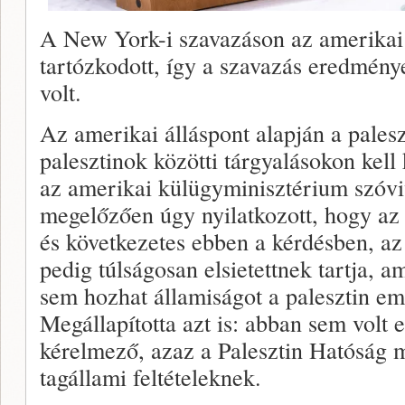
A New York-i szavazáson az amerikai v
tartózkodott, így a szavazás eredmény
volt.
Az amerikai álláspont alapján a palesz
palesztinok közötti tárgyalásokon kell 
az amerikai külügyminisztérium szóvi
megelőzően úgy nyilatkozott, hogy az
és következetes ebben a kérdésben, az
pedig túlságosan elsietettnek tartja, a
sem hozhat államiságot a palesztin e
Megállapította azt is: abban sem volt
kérelmező, azaz a Palesztin Hatóság
tagállami feltételeknek.