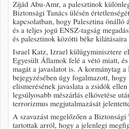
Zijád Abu-Amr, a palesztinok különle
Biztonsági Tanács ülésén értetlenségét
kapcsolatban, hogy Palesztina önálló 
és a teljes jogú ENSZ-tagság megadása
és palesztinok közötti béke kilátásaira
Israel Katz, Izrael külügyminisztere el
Egyesült Államok felé a vétó miatt, é
magát a javaslatot is. A kormánytag a
bejegyzésében úgy fogalmazott, hogy 
elismerésének javaslata a zsidók ellen 
legsúlyosabb mészárlás elkövetése utá
terrorizmus megjutalmazását jelentett
A szavazást megelőzően a Biztonsági 
tartottak arról, hogy a jelenlegi megfig