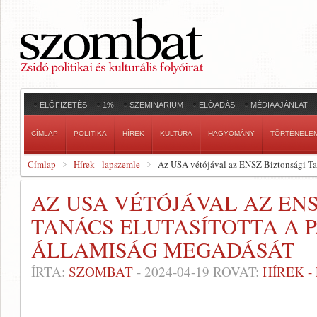
ELŐFIZETÉS
1%
SZEMINÁRIUM
ELŐADÁS
MÉDIAAJÁNLAT
CÍMLAP
POLITIKA
HÍREK
KULTÚRA
HAGYOMÁNY
TÖRTÉNELE
Címlap
Hírek - lapszemle
Az USA vétójával az ENSZ Biztonsági Taná
AZ USA VÉTÓJÁVAL AZ EN
TANÁCS ELUTASÍTOTTA A 
ÁLLAMISÁG MEGADÁSÁT
ÍRTA:
SZOMBAT
-
2024-04-19
ROVAT:
HÍREK 