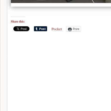
Share this:
Pocket
Print