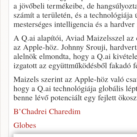
a jövőbeli termékeibe, de hangsúlyozta
számít a területén, és a technológiája 
mesterséges intelligencia és a hardver
A Q.ai alapítói, Aviad Maizelsszel az 
az Apple-höz. Johnny Srouji, hardvert
alelnök elmondta, hogy a Q.ai kivétele
izgatott az együttműködésből fakadó fe
Maizels szerint az Apple-höz való csat
hogy a Q.ai technológiája globális lép
benne lévő potenciált egy fejlett ökos
B’Chadrei Charedim
Globes