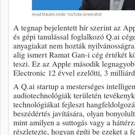
A tegnap bejelentett hír szerint az Ap
és gépi tanulással foglalkozó Q.ai cége
anyagiakat nem hozták nyilvánosságra
alig ismert Ramat Gan-i cég értékét kö
teszi. Ez az Apple második legnagyobb
Electronic 12 évvel ezelőtti, 3 milliárd
A Q.ai startup a mesterséges intellige
audiotechnológiák területén tevékenyke
technológiákat fejleszt hangfeldolgozá
beszédértés javítására, olyan bonyolult
mint amilyen a suttogás vagy a háttér
részletezte, hogyan építi be ezeket a 