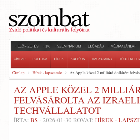
ELŐFIZETÉS
1%
SZEMINÁRIUM
ELŐADÁS
MÉDIAAJÁNLAT
CÍMLAP
POLITIKA
HÍREK
KULTÚRA
HAGYOMÁNY
TÖRTÉNELE
Címlap
Hírek - lapszemle
Az Apple közel 2 milliárd dollárért felvásá
AZ APPLE KÖZEL 2 MILLI
FELVÁSÁROLTA AZ IZRAELI
TECHVÁLLALATOT
ÍRTA:
BS
-
2026-01-30
ROVAT:
HÍREK - LAPSZ