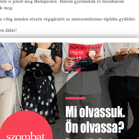
kötete is jelent meg Budapesten. Három gyermekük és tizenhárom
ek meg.
a világ minden részén végigkíséri az antiszemitizmus táplálta gyűlölet.
on áldás!