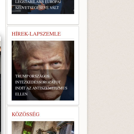
LEGSTABILABB EURÓPAI
SZÖVETSÉGESÉVÉ VÁLT
HÍREK-LAPSZEMLE
TRUMP ORSZÁGOS
INTÉZKEDÉSSOROZATOT
INDÍT AZ ANTISZEMITIZMUS
ELLEN
KÖZÖSSÉG