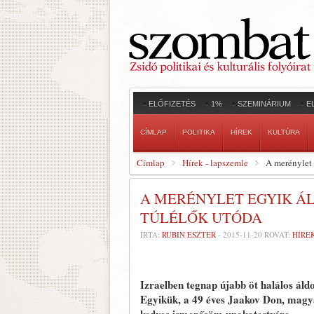
ELŐFIZETÉS
1%
SZEMINÁRIUM
E
CÍMLAP
POLITIKA
HÍREK
KULTÚRA
Címlap
Hírek - lapszemle
A merénylet 
A MERÉNYLET EGYIK Á
TÚLÉLŐK UTÓDA
ÍRTA:
RUBIN ESZTER
-
2015-11-20
ROVAT:
HÍRE
Izraelben tegnap újabb öt halálos áldo
Egyikük, a 49 éves Jaakov Don, magya