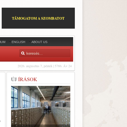
TÁMOGATOM A SZOMBATOT
IUM
ENGLISH
ABOUT US
2026. augusztus 7, péntek | 5786. Áv 24
ÚJ
ÍRÁSOK
y