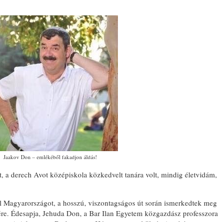
Jaakov Don – emlékéből fakadjon áldás!
, a derech Avot középiskola közkedvelt tanára volt, mindig életvidám,
el Magyarországot, a hosszú, viszontagságos út során ismerkedtek meg
djére. Édesapja, Jehuda Don, a Bar Ilan Egyetem közgazdász professzora