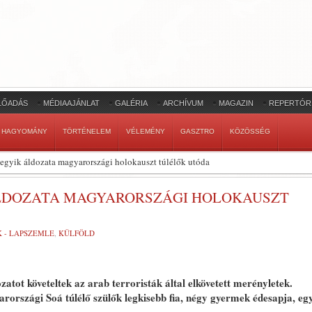
LŐADÁS
MÉDIAAJÁNLAT
GALÉRIA
ARCHÍVUM
MAGAZIN
REPERTÓR
HAGYOMÁNY
TÖRTÉNELEM
VÉLEMÉNY
GASZTRO
KÖZÖSSÉG
egyik áldozata magyarországi holokauszt túlélők utóda
LDOZATA MAGYARORSZÁGI HOLOKAUSZT
K - LAPSZEMLE
,
KÜLFÖLD
zatot követeltek az arab terroristák által elkövetett merényletek.
rországi Soá túlélő szülők legkisebb fia, négy gyermek édesapja, eg