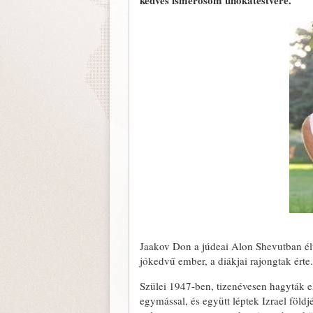
kedves ismerősöm unokatestvére.
Jaakov Don a júdeai Alon Shevutban élt
jókedvű ember, a diákjai rajongtak érte.
Szülei 1947-ben, tizenévesen hagyták 
egymással, és együtt léptek Izrael föl