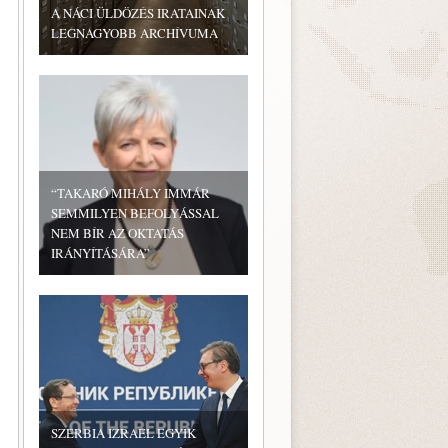
A NÁCI ÜLDÖZÉS IRATAINAK
LEGNAGYOBB ARCHÍVUMA
“TAKARÓ MIHÁLY IMMÁR
SEMMILYEN BEFOLYÁSSAL
NEM BÍR AZ OKTATÁS
IRÁNYÍTÁSÁRA”
SZERBIA IZRAEL EGYIK