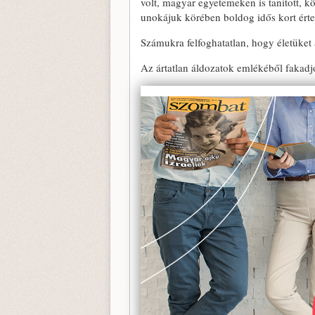
volt, magyar egyetemeken is tanított, 
unokájuk körében boldog idős kort ért
Számukra felfoghatatlan, hogy életüket 
Az ártatlan áldozatok emlékéből fakadj