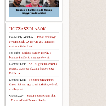
HOZZÁSZÓLÁSOK
Eva Mihály Amichay
-
Elrabolt túsz anyja
Netanjahunak: „A lányom egy hamaszos
unokával térhet haza”
sós csaba
-
Szakály Sándor: Horthy a
budapesti zsidóság megmentője volt
Domotor Laslo
-
Az IDF gyanúja szerint a
Hamász tüzérsége okozta a halálos tüzet
Rafahban
Domotor Laslo
-
Belgium: palesztinpárti
tömeg rátámadt egy izraeli turistára, eltörték
az állkapcsát
Gavriel Zeevi
-
Sáptól a gízai piramisokig –
125 éve született Benamy Sándor