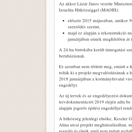
Az akkor Lázár János vezette Miniszte
Izraelita Hitközséggel (MAOIH):
először 2015 májusában, amikor 50 mi
szerződés szerint,
majd ez alapján a rekonstrukció 
januárjában ennek megfelelően át is
A 24.hu birtokába került támogatási sze
beruházásnak.
Ez azonban nem történt meg, emiatt a 
tolták ki a projekt megvalósításának a h
2018 januárjában a kormányhivatal viss
engedélyt.
Az új tervek és az engedélyezési dokume
tervdokumentációt 2019 elején adta be 
alapján jogerős építési engedéllyel ren
A hitközség jelenlegi elnöke, Keszler G
Alma utcai projekt meghiúsulásában, 
regnáló új elnök arról nem tudott nyila