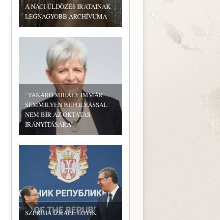
A NÁCI ÜLDÖZÉS IRATAINAK
LEGNAGYOBB ARCHÍVUMA
“TAKARÓ MIHÁLY IMMÁR
SEMMILYEN BEFOLYÁSSAL
NEM BÍR AZ OKTATÁS
IRÁNYÍTÁSÁRA”
SZERBIA IZRAEL EGYIK