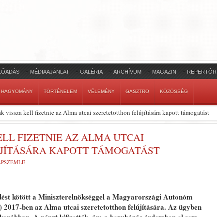
LŐADÁS
MÉDIAAJÁNLAT
GALÉRIA
ARCHÍVUM
MAGAZIN
REPERTÓR
HAGYOMÁNY
TÖRTÉNELEM
VÉLEMÉNY
GASZTRO
KÖZÖSSÉG
vissza kell fizetnie az Alma utcai szeretetotthon felújítására kapott támogatást
ELL FIZETNIE AZ ALMA UTCAI
JÍTÁSÁRA KAPOTT TÁMOGATÁST
LAPSZEMLE
ődést kötött a Miniszterelnökséggel a Magyarországi Autonóm
2017-ben az Alma utcai szeretetotthon felújítására. Az ügyben