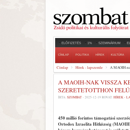
ELŐFIZETÉS
1%
SZEMINÁRIUM
E
CÍMLAP
POLITIKA
HÍREK
KULTÚRA
Címlap
Hírek - lapszemle
A MAOIH-nak 
A MAOIH-NAK VISSZA K
SZERETETOTTHON FELÚ
ÍRTA:
SZOMBAT
-
2025-12-19
ROVAT:
HÍREK - 
450 millió forintos támogatási szerz
Ortodox Izraelita Hitközség (MAOIH) 