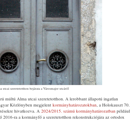
 utcai szeretetotthon bejárata a Városmajor utcáról
rú múltú Alma utcai szeretetotthon. A lerobbant állapotú ingatlan
 Magyar Közlönyben megjelent
kormányhatározatokban
, a Holokauszt 70.
zésekre hivatkozva. A
2024/2015. számú kormányhatározatban
például
 elő 2016-ra a kormányfő a szeretetotthon rekonstrukciójára az ortodox