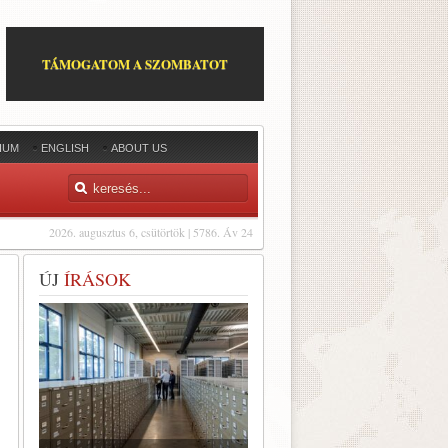
TÁMOGATOM A SZOMBATOT
IUM
ENGLISH
ABOUT US
2026. augusztus 6, csütörtök | 5786. Áv 24
ÚJ
ÍRÁSOK