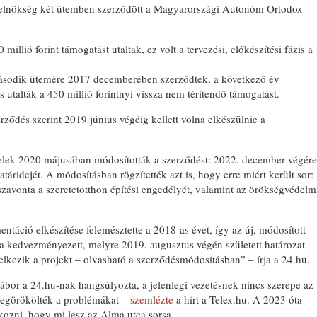
relnökség két ütemben szerződött a Magyarországi Autonóm Ortodox
llió forint támogatást utaltak, ez volt a tervezési, előkészítési fázis a
második ütemére 2017 decemberében szerződtek, a következő év
 utalták a 450 millió forintnyi vissza nem térítendő támogatást.
BONYHÁDI ZSIDÓ NAP
rződés szerint 2019 június végéig kellett volna elkészülnie a
felek 2020 májusában módosították a szerződést: 2022. december végére
atáridejét. A módosításban rögzítették azt is, hogy erre miért került sor:
zavonta a szeretetotthon építési engedélyét, valamint az örökségvédelm
ntáció elkészítése felemésztette a 2018-as évet, így az új, módosított
a kedvezményezett, melyre 2019. augusztus végén született határozat
delkezik a projekt – olvasható a szerződésmódosításban” – írja a 24.hu.
ábor a 24.hu-nak hangsúlyozta, a jelenlegi vezetésnek nincs szerepe az
megörökölték a problémákat –
szemlézte
a hírt a Telex.hu. A 2023 óta
tkozni, hogy mi lesz az Alma utca sorsa.