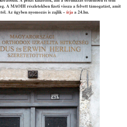
korábban. A pénzt kifizették, ám a beruházás érdemben el sem
eg. A MAOIH részletekben fizeti vissza a felvett támogatást, amit
tól. Az ügyben nyomozás is zajlik –
írja
a 24.hu.