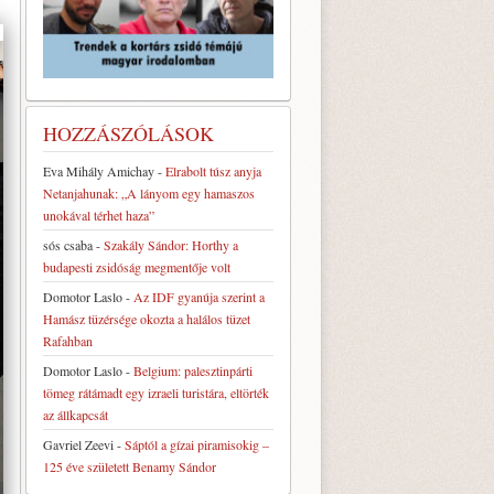
HOZZÁSZÓLÁSOK
Eva Mihály Amichay
-
Elrabolt túsz anyja
Netanjahunak: „A lányom egy hamaszos
unokával térhet haza”
sós csaba
-
Szakály Sándor: Horthy a
budapesti zsidóság megmentője volt
Domotor Laslo
-
Az IDF gyanúja szerint a
Hamász tüzérsége okozta a halálos tüzet
Rafahban
Domotor Laslo
-
Belgium: palesztinpárti
tömeg rátámadt egy izraeli turistára, eltörték
az állkapcsát
Gavriel Zeevi
-
Sáptól a gízai piramisokig –
125 éve született Benamy Sándor