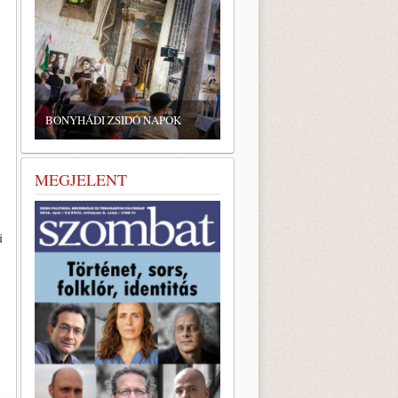
ZSIDÓ GASZTRONÓMIAI
TALÁLKOZÓ A BONYHÁDI
OK
ZSINAGÓGÁBAN
MEGJELENT
i