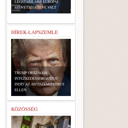
LEGSTABILABB EURÓPAI
SZÖVETSÉGESÉVÉ VÁLT
HÍREK-LAPSZEMLE
TRUMP ORSZÁGOS
INTÉZKEDÉSSOROZATOT
INDÍT AZ ANTISZEMITIZMUS
ELLEN
KÖZÖSSÉG