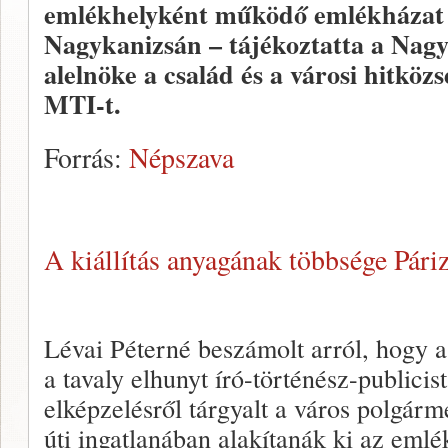
emlékhelyként működő emlékházat 
Nagykanizsán – tájékoztatta a Nagy
alelnöke a család és a városi hitközs
MTI-t.
Forrás:
Népszava
A kiállítás anyagának többsége Pári
Lévai Péterné beszámolt arról, hogy a
a tavaly elhunyt író-történész-publicist
elképzelésről tárgyalt a város polgárm
úti ingatlanában alakítanák ki az eml