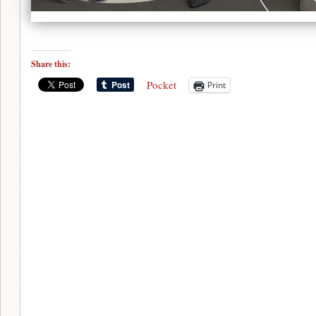
Share this:
Pocket
Print