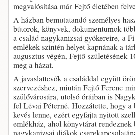
megvalósítása már Fejtő életében felve
A házban bemutatandó személyes haszn
bútorok, könyvek, dokumentumok több
a család nagykanizsai gyökereire, a F
emlékek szintén helyet kapnának a tárl
augusztus végén, Fejtő születésének 1
meg a házat.
A javaslattevők a családdal együtt ör
szervezéshez, miután Fejtő Ferenc min
szülővárosára, utolsó óráiban is Nagyk
fel Lévai Péterné. Hozzátette, hogy 
kevés lenne, ezért egyfajta nyitott sze
emlékház, ahol könyvtárat rendeznek b
nagykanizsai diákok cserekapcsolatána