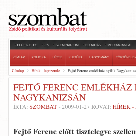
ELŐFIZETÉS
1%
SZEMINÁRIUM
ELŐADÁS
MÉDIAAJÁNLAT
CÍMLAP
POLITIKA
HÍREK
KULTÚRA
HAGYOMÁNY
TÖRTÉNELE
Címlap
Hírek - lapszemle
Fejtő Ferenc emlékház nyílik Nagykaniz
FEJTŐ FERENC EMLÉKHÁZ 
NAGYKANIZSÁN
ÍRTA:
SZOMBAT
-
2009-01-27
ROVAT:
HÍREK 
Fejtő Ferenc előtt tisztelegve szell