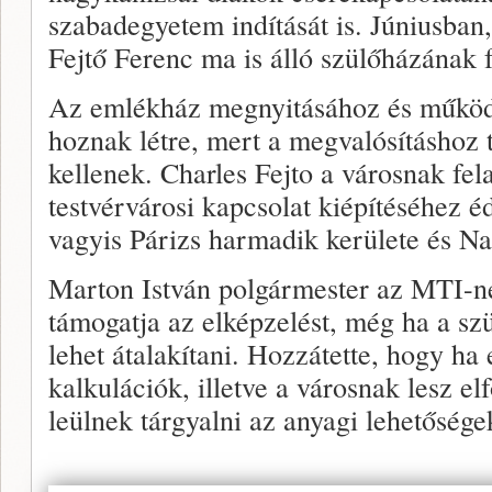
szabadegyetem indítását is. Júniusban
Fejtő Ferenc ma is álló szülőházának 
Az emlékház megnyitásához és működt
hoznak létre, mert a megvalósításhoz t
kellenek. Charles Fejto a városnak fela
testvérvárosi kapcsolat kiépítéséhez é
vagyis Párizs harmadik kerülete és Na
Marton István polgármester az MTI-n
támogatja az elképzelést, még ha a szü
lehet átalakítani. Hozzátette, hogy ha 
kalkulációk, illetve a városnak lesz el
leülnek tárgyalni az anyagi lehetősége