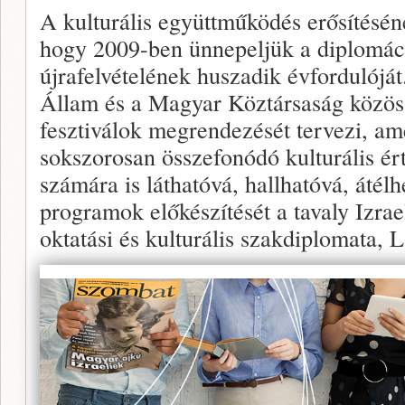
A kulturális együttműködés erősítéséne
hogy 2009-ben ünnepeljük a diplomác
újrafelvételének huszadik évfordulójá
Állam és a Magyar Köztársaság közös
fesztiválok megrendezését tervezi, am
sokszorosan összefonódó kulturális é
számára is láthatóvá, hallhatóvá, átél
programok előkészítését a tavaly Izra
oktatási és kulturális szakdiplomata, L