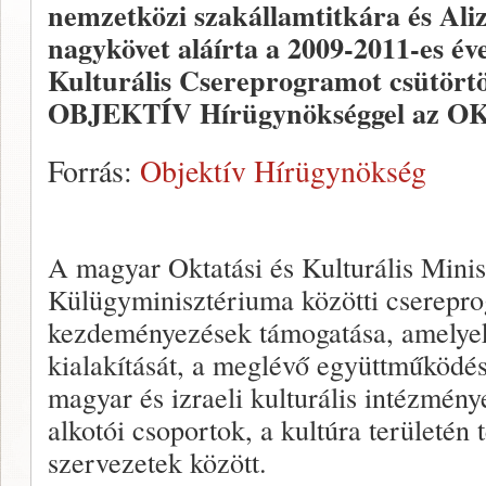
nemzetközi szakállamtitkára és Ali
nagykövet aláírta a 2009-2011-es év
Kulturális Csereprogramot csütörtö
OBJEKTÍV Hírügynökséggel az OK
Forrás:
Objektív Hírügynökség
A magyar Oktatási és Kulturális Minis
Külügyminisztériuma közötti cserepro
kezdeményezések támogatása, amelyek
kialakítását, a meglévő együttműködés
magyar és izraeli kulturális intézmén
alkotói csoportok, a kultúra területén 
szervezetek között.