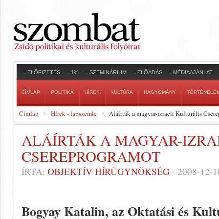
ELŐFIZETÉS
1%
SZEMINÁRIUM
ELŐADÁS
MÉDIAAJÁNLAT
CÍMLAP
POLITIKA
HÍREK
KULTÚRA
HAGYOMÁNY
TÖRTÉNELE
Címlap
Hírek - lapszemle
Aláírták a magyar-izraeli Kulturális Cser
ALÁÍRTÁK A MAGYAR-IZRA
CSEREPROGRAMOT
ÍRTA:
OBJEKTÍV HÍRÜGYNÖKSÉG
-
2008-12-1
Bogyay Katalin, az Oktatási és Kult