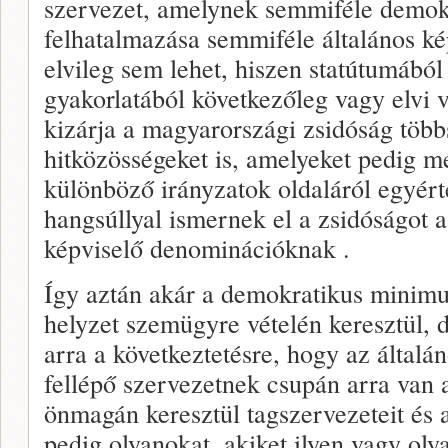
szervezet, amelynek semmiféle demok
felhatalmazása semmiféle általános ké
elvileg sem lehet, hiszen statútumából
gyakorlatából következőleg vagy elvi 
kizárja a magyarországi zsidóság töb
hitközösségeket is, amelyeket pedig mé
különböző irányzatok oldaláról egyér
hangsúllyal ismernek el a zsidóságot 
képviselő denominációknak .
Így aztán akár a demokratikus minimum
helyzet szemügyre vételén keresztül,
arra a következtetésre, hogy az általán
fellépő szervezetnek csupán arra van 
önmagán keresztül tagszervezeteit és a
pedig olyanokat, akiket ilyen vagy oly