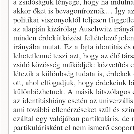
a zsidóságuk lényege, hogy ha induln
akkor őket is bevagoníroznák… Így az
politikai viszonyoktól teljesen függetl
az alapján kizárólag Auschwitz irányá
minden érdekütközést feltételező jele
irányába mutat. Ez a fajta identitás és
lehetetlenné teszi azt, hogy az élő tá
zsidó közösség működjék: közvetítés cs
létezik a különbség tudata is, érdekek
ott, ahol elfogadjuk, hogy érdekeink b
különbözhetnek. A másik látszólagos é
az identitáshiány esetén az univerzáli
ami további ellenérzéseket szül és szi
ezáltal egy valójában partikuláris, de 
partikulárisként el nem ismerő csopo