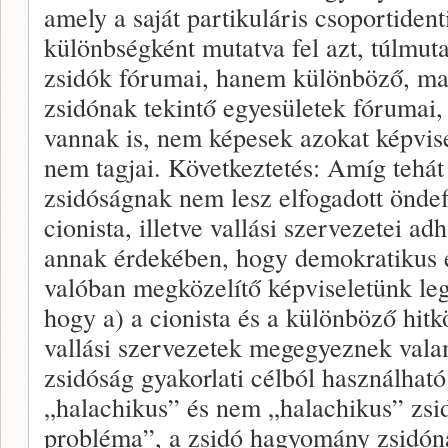
amely a saját partikuláris csoportident
különbségként mutatva fel azt, túlmu
zsidók fórumai, hanem különböző, ma
zsidónak tekintő egyesületek fórumai
vannak is, nem képesek azokat képvise
nem tagjai. Következtetés: Amíg tehá
zsidóságnak nem lesz elfogadott öndefi
cionista, illetve vallási szervezetei ad
annak érdekében, hogy demokratikus és
valóban megközelítő képviseletünk leg
hogy a) a cionista és a különböző hit
vallási szervezetek megegyeznek val
zsidóság gyakorlati célból használható 
„halachikus” és nem „halachikus” zsi
probléma”, a zsidó hagyomány zsidónak