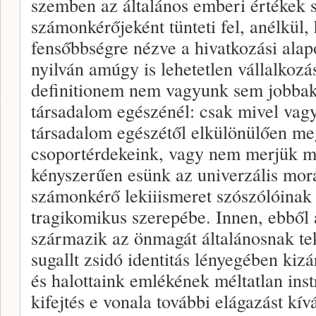
szemben az általános emberi értékek s
számonkérőjeként tünteti fel, anélkül,
fensőbbségre nézve a hivatkozási ala
nyilván amúgy is lehetetlen vállalkozá
definitionem nem vagyunk sem jobbak
társadalom egészénél: csak mivel vag
társadalom egészétől elkülönülően m
csoportérdekeink, vagy nem merjük m
kényszerűen esünk az univerzális morá
számonkérő lekiiismeret szószólóinak 
tragikomikus szerepébe. Innen, ebből
származik az önmagát általánosnak teki
sugallt zsidó identitás lényegében kiz
és halottaink emlékének méltatlan inst
kifejtés e vonala további elágazást k