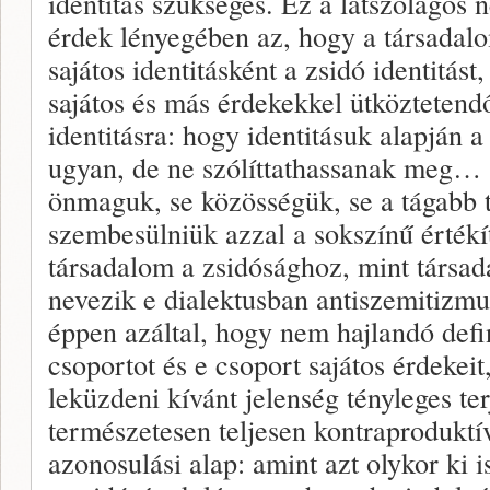
identitás szükséges. Ez a látszólagos 
érdek lényegében az, hogy a társadal
sajátos identitásként a zsidó identitást
sajátos és más érdekekkel ütközteten
identitásra: hogy identitásuk alapján
ugyan, de ne szólíttathassanak meg… s
önmaguk, se közösségük, se a tágabb t
szembesülniük azzal a sokszínű értékíté
társadalom a zsidósághoz, mint társada
nevezik e dialektusban antiszemitizm
éppen azáltal, hogy nem hajlandó defi
csoportot és e csoport sajátos érdekeit,
leküzdeni kívánt jelenség tényleges te
természetesen teljesen kontraproduktív
azonosulási alap: amint azt olykor ki 