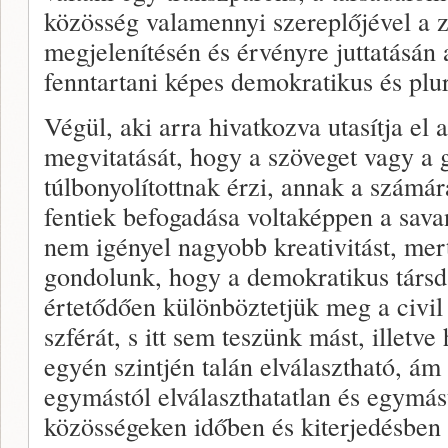
közösség valamennyi szereplőjével a 
megjelenítésén és érvényre juttatásán 
fenntartani képes demokratikus és plurá
Végül, aki arra hivatkozva utasítja el a
megvitatását, hogy a szöveget vagy a
túlbonyolítottnak érzi, annak a számá
fentiek befogadása voltaképpen a savan
nem igényel nagyobb kreativitást, mer
gondolunk, hogy a demokratikus társ
értetődően különböztetjük meg a civil é
szférát, s itt sem teszünk mást, illetv
egyén szintjén talán elválasztható, á
egymástól elválaszthatatlan és egymást
közösségeken időben és kiterjedésben is