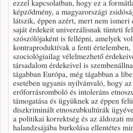
ezzel kapcsolatban, hogy ez a formátla
képződmény, a magyarországi zsidósá
látszik, éppen azért, mert nem ismeri el
saját érdekeit univerzálisnak tünteti f
szószólójaként is fellépni, amelyek v
kontraproduktívak a fenti értelemben,
szociológiailag vélelmezhető érdekeive
társadalom érdekeivel is szembenálln
tágabban Európa, még tágabban a libe
esetében ugyanis nyilvánvaló, hogy az a
erőforrásromboló és intoleráns etnosz
támogatása és ügyüknek az éppen felül
diszkriminált etnoszubkultúrák ügyével
a politikai korrektség és az áldozati m
halandzsájába burkolása ellentétes mi