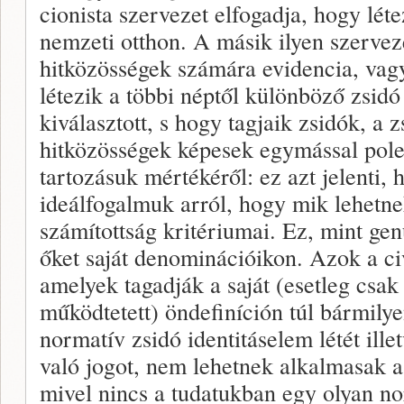
cionista szervezet elfogadja, hogy lét
nemzeti otthon. A másik ilyen szervez
hitközösségek számára evidencia, vagy
létezik a többi néptől különböző zsid
kiválasztott, s hogy tagjaik zsidók, a 
hitközösségek képesek egymással pole
tartozásuk mértékéről: ez azt jelenti, 
ideálfogalmuk arról, hogy mik lehetn
számítottság kritériumai. Ez, mint ge
őket saját denominációikon. Azok a civ
amelyek tagadják a saját (esetleg csa
működtetett) öndefiníción túl bármilye
normatív zsidó identitáselem létét il
való jogot, nem lehetnek alkalmasak a
mivel nincs a tudatukban egy olyan nor