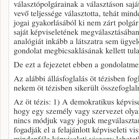
választópolgárainak a választáson sajá
vevő teljessége választotta, tehát mind
jogai gyakorlásából ki nem zárt polgár
saját képviseletének megválasztásában
analógiát inkább a látszatra sem ügye
gondolat megbicsaklásának kellett tul
De ezt a fejezetet ebben a gondolatm
Az alábbi állásfoglalás öt tézisben fo
nekem öt tézisben sikerült összefogla
Az öt tézis: 1) A demokratikus képvise
hogy egy személy vagy szervezet olya
nincs módjuk vagy joguk megválasztani
fogadják el a felajánlott képviseleti v
mindenféle képviseleti viszony lehetetl