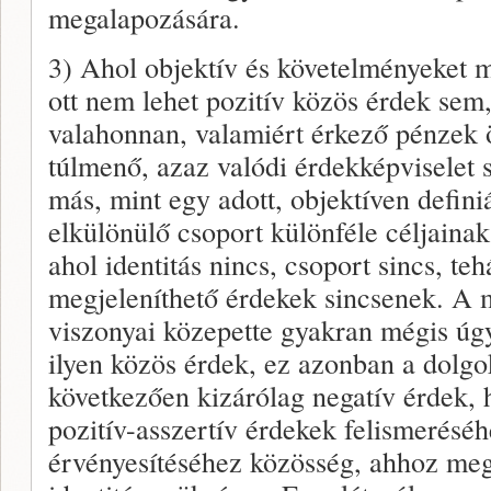
megalapozására.
3) Ahol objektív és követelményeket m
ott nem lehet pozitív közös érdek sem,
valahonnan, valamiért érkező pénzek 
túlmenő, azaz valódi érdekképviselet
más, mint egy adott, objektíven defini
elkülönülő csoport különféle céljaina
ahol identitás nincs, csoport sincs, te
megjeleníthető érdekek sincsenek. A 
viszonyai közepette gyakran mégis úg
ilyen közös érdek, ez azonban a dolg
következően kizárólag negatív érdek, h
pozitív-asszertív érdekek felismeréséh
érvényesítéséhez közösség, ahhoz meg 