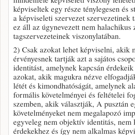
képviseltek egy része ténylegesen és 
a képviseleti szervezet szervezetinek
ez áll az úgynevezett nem halachikus 
tagszervezeteinek viszonylatában.
2) Csak azokat lehet képviselni, akik
érvényesnek tartják azt a sajátos cso
identitást, amelynek kapcsán érdekeik 
azokat, akik magukra nézve elfogadjá
létét és kimondhatóságát, amelynek al
formális követelményei és feltételei 
szemben, akik választják, A pusztán e
követelményeket nem megalapozó impre
egyveleg nem objektív identitás, nem 
érdekekhez és így nem alkalmas képvi