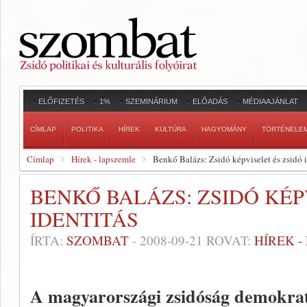
ELŐFIZETÉS
1%
SZEMINÁRIUM
ELŐADÁS
MÉDIAAJÁNLAT
CÍMLAP
POLITIKA
HÍREK
KULTÚRA
HAGYOMÁNY
TÖRTÉNELE
Címlap
Hírek - lapszemle
Benkő Balázs: Zsidó képviselet és zsidó i
BENKŐ BALÁZS: ZSIDÓ KÉP
IDENTITÁS
ÍRTA:
SZOMBAT
-
2008-09-21
ROVAT:
HÍREK 
A magyarországi zsidóság demokrati