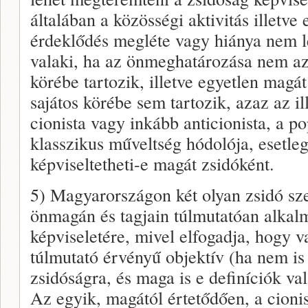
általában a közösségi aktivitás illetve 
érdeklődés megléte vagy hiánya nem le
valaki, ha az önmeghatározása nem az 
körébe tartozik, illetve egyetlen magá
sajátos körébe sem tartozik, azaz az i
cionista vagy inkább anticionista, a p
klasszikus műveltség hódolója, esetle
képviseltetheti-e magát zsidóként.
5) Magyarországon két olyan zsidó sze
önmagán és tagjain túlmutatóan alkal
képviseletére, mivel elfogadja, hogy 
túlmutató érvényű objektív (ha nem is 
zsidóságra, és maga is e definíciók v
Az egyik, magától értetődően, a cioni