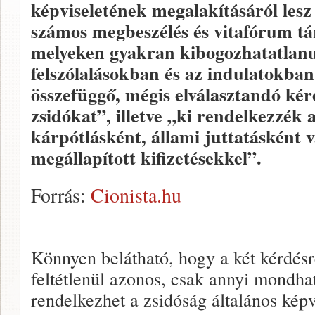
képviseletének megalakításáról lesz
számos megbeszélés és vitafórum tá
melyeken gyakran kibogozhatatlanu
felszólalásokban és az indulatokban
összefüggő, mégis elválasztandó kér
zsidókat”, illetve „ki rendelkezzék 
kárpótlásként, állami juttatásként
megállapított kifizetésekkel”.
Forrás:
Cionista.hu
Könnyen belátható, hogy a két kérdés
feltétlenül azonos, csak annyi mondh
rendelkezhet a zsidóság általános képv