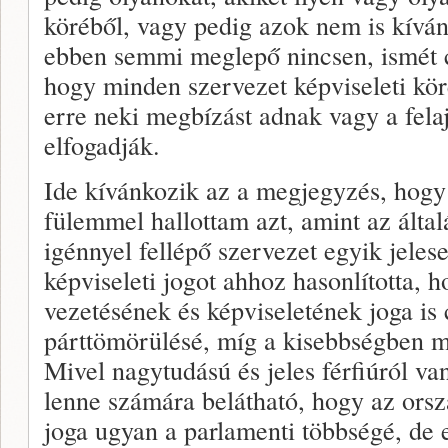
köréből, vagy pedig azok nem is kívánn
ebben semmi meglepő nincsen, ismét c
hogy minden szervezet képviseleti kör
erre neki megbízást adnak vagy a felaj
elfogadják.
Ide kívánkozik az a megjegyzés, hogy 
fülemmel hallottam azt, amint az által
igénnyel fellépő szervezet egyik jeles
képviseleti jogot ahhoz hasonlította, 
vezetésének és képviseletének joga is
párttömörülésé, míg a kisebbségben m
Mivel nagytudású és jeles férfiúról va
lenne számára belátható, hogy az orsz
joga ugyan a parlamenti többségé, de 