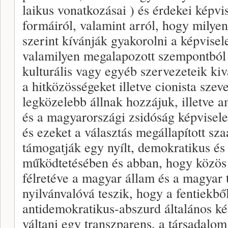
laikus vonatkozásai ) és érdekei képvi
formáiról, valamint arról, hogy mily
szerint kívánják gyakorolni a képvisel
valamilyen megalapozott szempontból 
kulturális vagy egyéb szervezeteik ki
a hitközösségeket illetve cionista szev
legközelebb állnak hozzájuk, illetve 
és a magyarországi zsidóság képvisele
és ezeket a választás megállapított sz
támogatják egy nyílt, demokratikus és 
működtetésében és abban, hogy közös 
félretéve a magyar állam és a magyar 
nyilvánvalóvá teszik, hogy a fentiekbő
antidemokratikus-abszurd általános ké
váltani egy transzparens, a társadalom