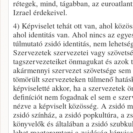
rétegek, mind, tágabban, az euroatlant
Izrael érdekeivel.
4) Képviselet tehát ott van, ahol közö
ahol identitás van. Ahol nincs az egye
túlmutató zsidó identitás, nem lehetség
Szervezetek szervezetei vagy szövetsé
tagszervezeteiket önmagukat és azok t
akármennyi szervezet szövetsége sem 
tömörült szervezeteken túlmenő hatás
képviseletté akkor, ha a szervezetek 
definíciót nem fogadnak el sem e sze
nézve a képviselt közösség. A zsidó m
zsidó színház, a zsidó popkultúra, a z
könyvelők és általában a zsidó szubku
lehet megteremteni a zsidóság képvisel