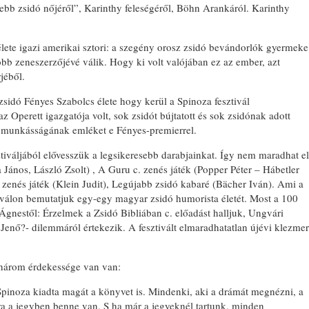
zebb zsidó nőjéről”, Karinthy feleségéről, Böhn Arankáról. Karinthy
élete igazi amerikai sztori: a szegény orosz zsidó bevándorlók gyermeke
b zeneszerzőjévé válik. Hogy ki volt valójában ez az ember, azt
jéből.
zsidó Fényes Szabolcs élete hogy kerül a Spinoza fesztivál
Operett igazgatója volt, sok zsidót bújtatott és sok zsidónak adott
s munkásságának emléket e Fényes-premierrel.
tiváljából elővesszük a legsikeresebb darabjainkat. Így nem maradhat el
 János, László Zsolt) , A Guru c. zenés játék (Popper Péter – Hábetler
. zenés játék (Klein Judit), Legújabb zsidó kabaré (Bächer Iván). Ami a
tiválon bemutatjuk egy-egy magyar zsidó humorista életét. Most a 100
 Ágnestől: Érzelmek a Zsidó Bibliában c. előadást halljuk, Ungvári
Jenő?- dilemmáról értekezik. A fesztivált elmaradhatatlan újévi klezmer
 három érdekessége van van:
Spinoza kiadta magát a könyvet is. Mindenki, aki a drámát megnézni, a
a a jegyben benne van. S ha már a jegyeknél tartunk, minden