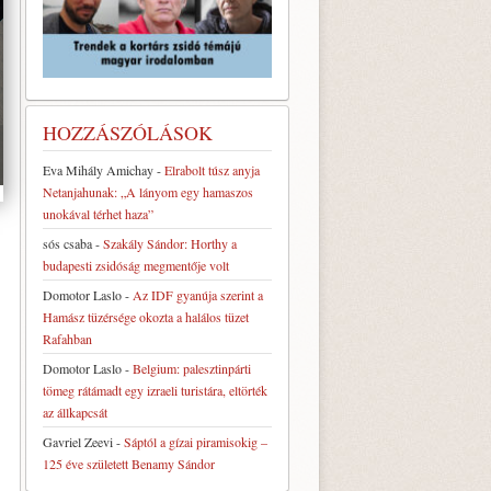
HOZZÁSZÓLÁSOK
Eva Mihály Amichay
-
Elrabolt túsz anyja
Netanjahunak: „A lányom egy hamaszos
unokával térhet haza”
sós csaba
-
Szakály Sándor: Horthy a
budapesti zsidóság megmentője volt
Domotor Laslo
-
Az IDF gyanúja szerint a
Hamász tüzérsége okozta a halálos tüzet
Rafahban
Domotor Laslo
-
Belgium: palesztinpárti
tömeg rátámadt egy izraeli turistára, eltörték
az állkapcsát
Gavriel Zeevi
-
Sáptól a gízai piramisokig –
125 éve született Benamy Sándor