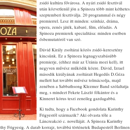
zsidó kultúra fővárosa. A nyári zsidó fesztivál
után közvetlenül jön a Spinoza több mint kéthetes
szeptemberi fesztiválja. 20 programmal és négy
premierrel. Lesz itt minden: színház, dráma,
opera, zenés játék, kabaré, film, előadás. A
Spinoza premierek specialitása: minden esetben
ősbemutatóról van szó.
Dávid Király zsoltárai közös zsidó-keresztény
kincsünk. Ez a Spinoza legnagyszabásúbb
premierje, (ehhez már az Uránia mozi kell), itt
negyven művész működik közre. Dávid, Izrael
második királyának zsoltárait Hegedűs D.Géza
mellett hat további művész tolmácsolja, majd
zenében a Sabbathsong Klezmer Band szólaltatja
meg, s mindezt Fekete László főkántor és a
Kinneret kórus teszi zeneileg gazdagabbá.
Ki tudta, hogy a Facebook gondolata Karinthy
Frigyestől származik? Aki olvasta tőle a
Láncreakció c. novelláját. A Spinoza Karinthy
thy Frigyesig. A darab korrajz, továbbá történetek Budapestről Berlinen