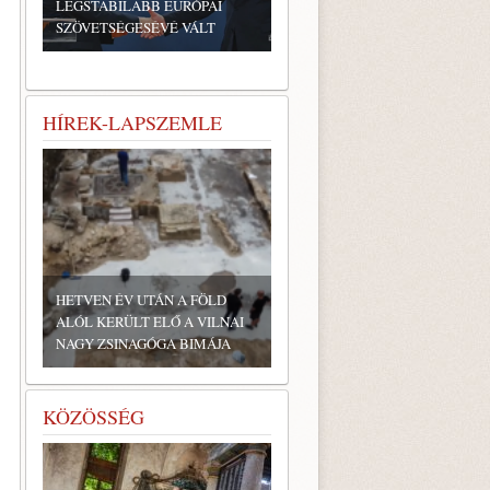
LEGSTABILABB EURÓPAI
SZÖVETSÉGESÉVÉ VÁLT
HÍREK-LAPSZEMLE
HETVEN ÉV UTÁN A FÖLD
ALÓL KERÜLT ELŐ A VILNAI
NAGY ZSINAGÓGA BIMÁJA
KÖZÖSSÉG