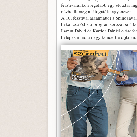
fesztiválunkon legalább egy előadás ingy
nézhetik meg a látogatók ingyenesen.
A 10. fesztivál alkalmából a Spinozá
bekapcsolódik a programsorozatba 4 kon
Lamm Dávid és Kardos Dániel előadásába
belépés mind a négy koncertre díjtalan.