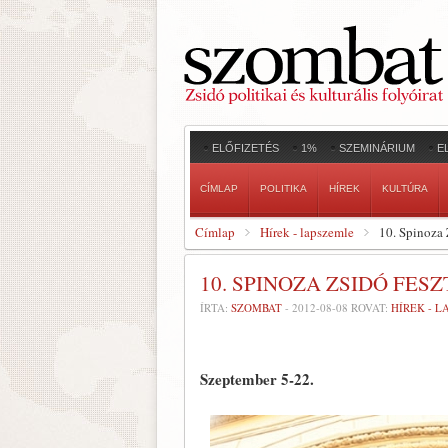
ELŐFIZETÉS
1%
SZEMINÁRIUM
E
CÍMLAP
POLITIKA
HÍREK
KULTÚRA
Címlap
Hírek - lapszemle
10. Spinoza 
10. SPINOZA ZSIDÓ FESZ
ÍRTA:
SZOMBAT
-
2012-08-08
ROVAT:
HÍREK - 
Szeptember 5-22.