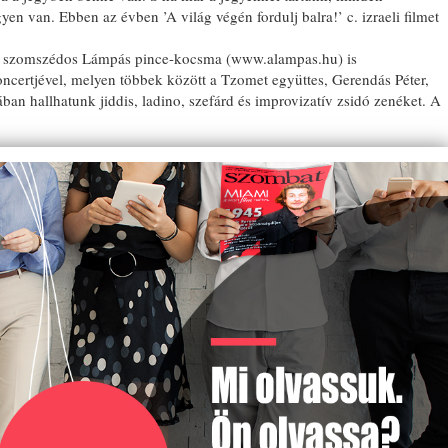
en van. Ebben az évben ’A világ végén fordulj balra!’ c. izraeli filmet
val szomszédos Lámpás pince-kocsma (www.alampas.hu) is
certjével, melyen többek között a Tzomet együttes, Gerendás Péter,
n hallhatunk jiddis, ladino, szefárd és improvizatív zsidó zenéket. A