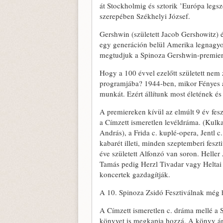
át Stockholmig és sztorik ’Európa legs
szerepében Székhelyi József.
Gershwin (született Jacob Gershowitz) 
egy generáción belül Amerika legnagyob
megtudjuk a Spinoza Gershwin-premier
Hogy a 100 évvel ezelőtt született nem 
programjába? 1944-ben, mikor Fényes az 
munkát. Ezért állítunk most életének é
A premiereken kívül az elmúlt 9 év fesz
a Címzett ismeretlen levéldráma. (Kulka
András), a Frida c. kuplé-opera, Jentl c
kabarét illeti, minden szeptemberi fesz
éve született Alfonzó van soron. Heller
Tamás pedig Herzl Tivadar vagy Heltai 
koncertek gazdagítják.
A 10. Spinoza Zsidó Fesztiválnak még
A Címzett ismeretlen c. dráma mellé a 
könyvet is megkapja hozzá. A könyv ár