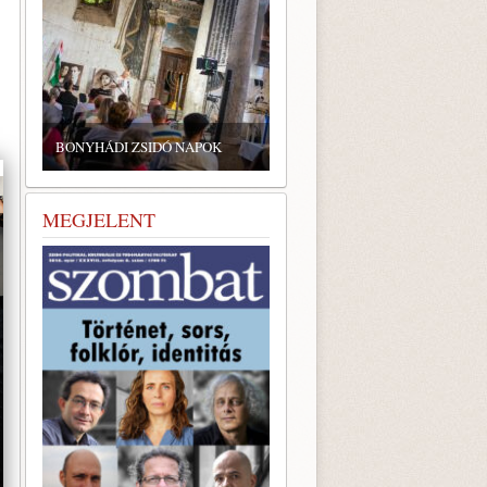
ZSIDÓ GASZTRONÓMIAI
TALÁLKOZÓ A BONYHÁDI
BONYHÁDI ZSIDÓ NAPOK
ZSINAGÓGÁBAN
MEGJELENT