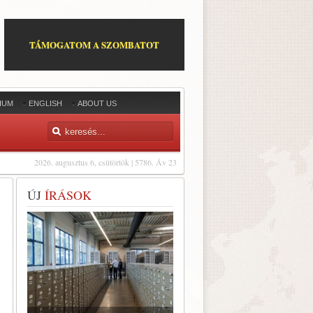
TÁMOGATOM A SZOMBATOT
IUM
ENGLISH
ABOUT US
2026. augusztus 6, csütörtök | 5786. Áv 23
ÚJ
ÍRÁSOK