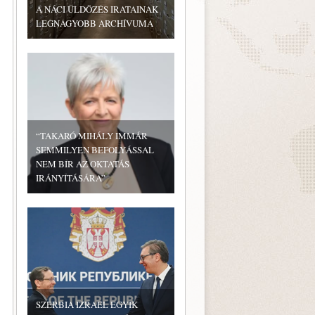
A NÁCI ÜLDÖZÉS IRATAINAK
LEGNAGYOBB ARCHÍVUMA
“TAKARÓ MIHÁLY IMMÁR
SEMMILYEN BEFOLYÁSSAL
NEM BÍR AZ OKTATÁS
IRÁNYÍTÁSÁRA”
SZERBIA IZRAEL EGYIK