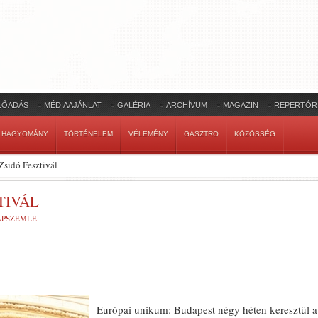
LŐADÁS
MÉDIAAJÁNLAT
GALÉRIA
ARCHÍVUM
MAGAZIN
REPERTÓR
HAGYOMÁNY
TÖRTÉNELEM
VÉLEMÉNY
GASZTRO
KÖZÖSSÉG
Zsidó Fesztivál
TIVÁL
LAPSZEMLE
Európai unikum: Budapest négy héten keresztül a