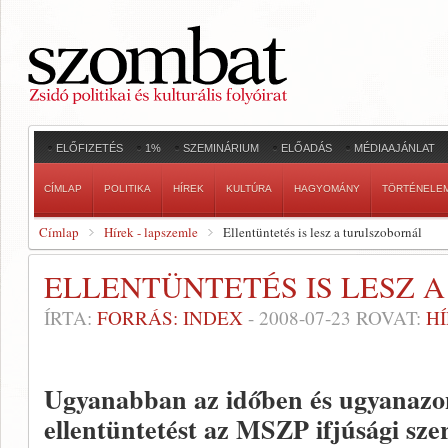
ELŐFIZETÉS
1%
SZEMINÁRIUM
ELŐADÁS
MÉDIAAJÁNLAT
CÍMLAP
POLITIKA
HÍREK
KULTÚRA
HAGYOMÁNY
TÖRTÉNELE
Címlap
Hírek - lapszemle
Ellentüntetés is lesz a turulszobornál
ELLENTÜNTETÉS IS LESZ 
ÍRTA:
FORRÁS: INDEX
-
2008-07-23
ROVAT:
H
Ugyanabban az időben és ugyanazon
ellentüntetést az MSZP ifjúsági sze