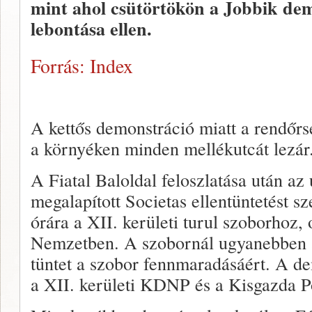
mint ahol csütörtökön a Jobbik dem
lebontása ellen.
Forrás: Index
A kettős demonstráció miatt a rendőrs
a környéken minden mellékutcát lezár
A Fiatal Baloldal feloszlatása után az
megalapított Societas ellentüntetést sz
órára a XII. kerületi turul szoborhoz,
Nemzetben. A szobornál ugyanebben a
tüntet a szobor fennmaradásáért. A de
a XII. kerületi KDNP és a Kisgazda Po