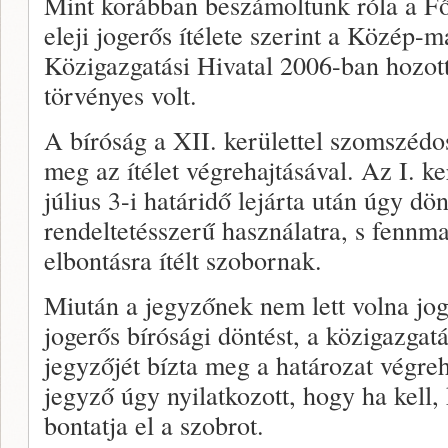
Mint korábban beszámoltunk róla a Fő
eleji jogerős ítélete szerint a Közép-
Közigazgatási Hivatal 2006-ban hozott
törvényes volt.
A bíróság a XII. kerülettel szomszédos
meg az ítélet végrehajtásával. Az I. k
július 3-i határidő lejárta után úgy dö
rendeltetésszerű használatra, s fennma
elbontásra ítélt szobornak.
Miután a jegyzőnek nem lett volna jog
jogerős bírósági döntést, a közigazgatá
jegyzőjét bízta meg a határozat végreh
jegyző úgy nyilatkozott, hogy ha kell,
bontatja el a szobrot.