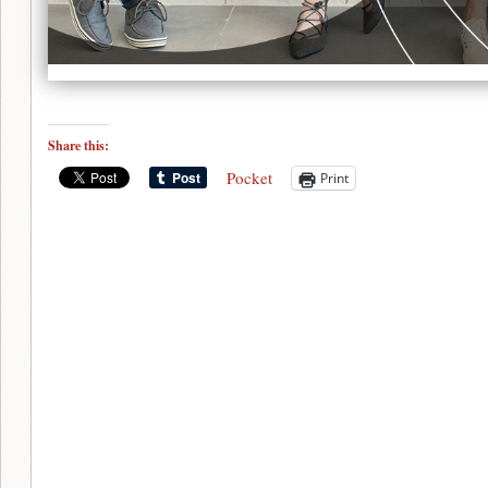
Share this:
Pocket
Print