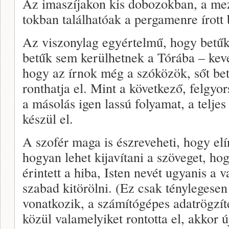
Az imaszíjakon kis dobozokban, a me
tokban találhatóak a pergamenre írott b
Az viszonylag egyértelmű, hogy betűk
betűk sem kerülhetnek a Tórába – kev
hogy az írnok még a szóközök, sőt be
ronthatja el. Mint a következő, felgyors
a másolás igen lassú folyamat, a teljes
készül el.
A szofér maga is észreveheti, hogy elír
hogyan lehet kijavítani a szöveget, ho
érintett a hiba, Isten nevét ugyanis a v
szabad kitörölni. (Ez csak ténylegesen
vonatkozik, a számítógépes adatrögzít
közül valamelyiket rontotta el, akkor új