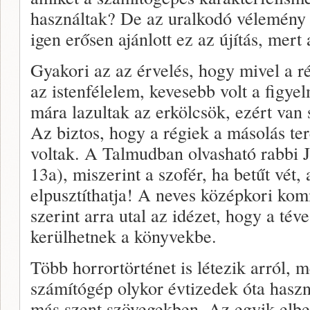
használtak? De az uralkodó vélemény 
igen erősen ajánlott ez az újítás, mer
Gyakori az az érvelés, hogy mivel a r
az istenfélelem, kevesebb volt a figye
mára lazultak az erkölcsök, ezért va
Az biztos, hogy a régiek a másolás ter
voltak. A Talmudban olvasható rabbi 
13a), miszerint a szofér, ha betűt vét,
elpusztíthatja! A neves középkori ko
szerint arra utal az idézet, hogy a té
kerülhetnek a könyvekbe.
Több horrortörténet is létezik arról, m
számítógép olykor évtizedek óta hasz
más szent szövegekben. Az egyik elbes