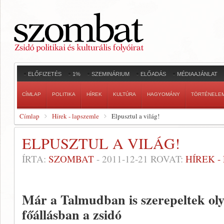
ELŐFIZETÉS
1%
SZEMINÁRIUM
ELŐADÁS
MÉDIAAJÁNLAT
CÍMLAP
POLITIKA
HÍREK
KULTÚRA
HAGYOMÁNY
TÖRTÉNELE
Címlap
Hírek - lapszemle
Elpusztul a világ!
ELPUSZTUL A VILÁG!
ÍRTA:
SZOMBAT
-
2011-12-21
ROVAT:
HÍREK 
Már a Talmudban is szerepeltek ol
főállásban a zsidó