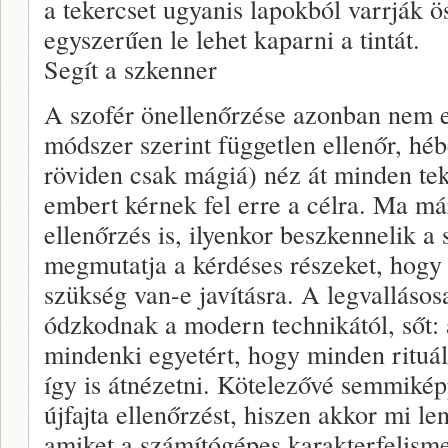
a tekercset ugyanis lapokból varrják 
egyszerűen le lehet kaparni a tintát.
Segít a szkenner
A szofér önellenőrzése azonban nem
módszer szerint független ellenőr, hé
röviden csak mágiá) néz át minden te
embert kérnek fel erre a célra. Ma má
ellenőrzés is, ilyenkor beszkennelik a
megmutatja a kérdéses részeket, hogy 
szükség van-e javításra. A legvalláso
ódzkodnak a modern technikától, sőt: 
mindenki egyetért, hogy minden rituál
így is átnézetni. Kötelezővé semmikép
újfajta ellenőrzést, hiszen akkor mi le
amiket a számítógépes karakterfelismer