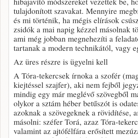
hibajavító módszereket vezettek be,
tulajdonított szavakat. Mennyire megb
és mi történik, ha mégis elírások csús
zsidók a mai napig kézzel másolnak töb
ami még jobban megnehezíti a felada
tartanak a modern technikától, vagy 
Az üres részre is ügyelni kell
A Tóra-tekercsek írnoka a szofér (ma
kiejtéssel szajfer), aki nem fejből jeg
mindig egy már meglévő szövegből má
olykor a sztám héber betűszót is odat
azoknak a szövegeknek a rövidítése, a
másolni: széfer Torá, azaz Tóra-tekercs
valamint az ajtófélfára erősített mez