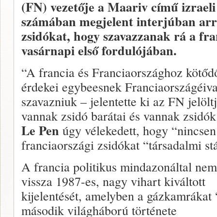
(FN) vezetője a Maariv című izraeli
számában megjelent interjúban arra
zsidókat, hogy szavazzanak rá a fra
vasárnapi első fordulójában.
“A francia és Franciaországhoz kötőd
érdekei egybeesnek Franciaországéiva
szavazniuk – jelentette ki az FN jelöltj
vannak zsidó barátai és vannak zsidók
Le Pen
úgy vélekedett, hogy “nincsen 
franciaországi zsidókat “társadalmi st
A francia politikus mindazonáltal nem
vissza 1987-es, nagy vihart kiváltott
kijelentését, amelyben a gázkamrákat 
második világháború története