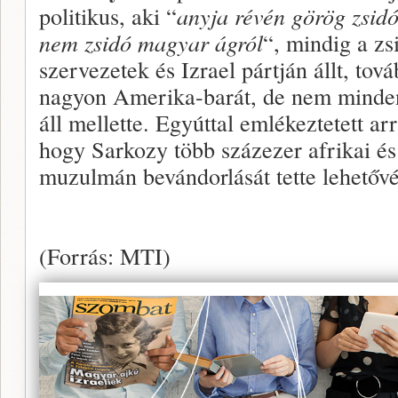
politikus, aki “
anyja révén görög zsidó
nem zsidó magyar ágról
“, mindig a zs
szervezetek és Izrael pártján állt, tov
nagyon Amerika-barát, de nem minde
áll mellette. Egyúttal emlékeztetett arr
hogy Sarkozy több százezer afrikai és
muzulmán bevándorlását tette lehetővé
(Forrás: MTI)