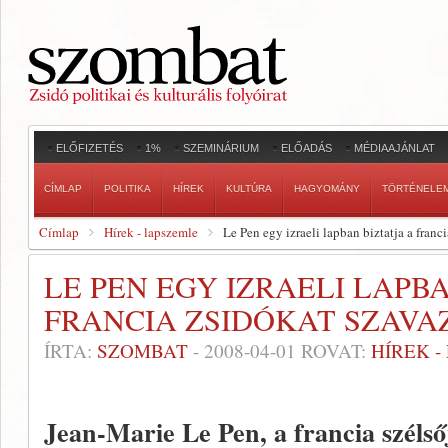
ELŐFIZETÉS
1%
SZEMINÁRIUM
ELŐADÁS
MÉDIAAJÁNLAT
CÍMLAP
POLITIKA
HÍREK
KULTÚRA
HAGYOMÁNY
TÖRTÉNELE
Címlap
Hírek - lapszemle
Le Pen egy izraeli lapban biztatja a franc
LE PEN EGY IZRAELI LAPBA
FRANCIA ZSIDÓKAT SZAVA
ÍRTA:
SZOMBAT
-
2008-04-01
ROVAT:
HÍREK 
Jean-Marie Le Pen, a francia széls