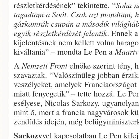
részletkérdésének” tekintette. “
Soha 
tagadtam a Soát. Csak azt mondtam, 
gázkamrák csupán a második világhá
egyik részletkérdését jelentik
. Ennek a
kijelentésnek nem kellett volna harago
kiváltania” – mondta Le Pen a
Maariv
A
Nemzeti Front
elnöke szerint tény, 
szavaztak. “Valószínűleg jobban érzik
veszélyeket, amelyek Franciaországot 
miatt fenyegetik” – tette hozzá. Le Pen
esélyese, Nicolas Sarkozy, ugyanolya
mint ő, mert a francia nagyvárosok kül
zendülés idején, még belügyminiszterk
Sarkozy
vel kapcsolatban Le Pen kifejt