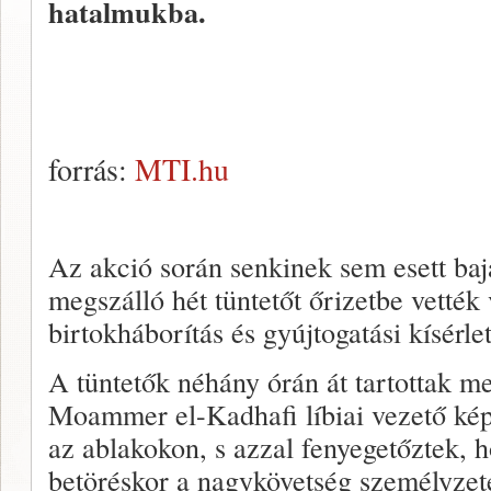
hatalmukba.
forrás:
MTI.hu
Az akció során senkinek sem esett baja
megszálló hét tüntetőt őrizetbe vették
birtokháborítás és gyújtogatási kísérle
A tüntetők néhány órán át tartottak me
Moammer el-Kadhafi líbiai vezető képe
az ablakokon, s azzal fenyegetőztek, 
betöréskor a nagykövetség személyzet