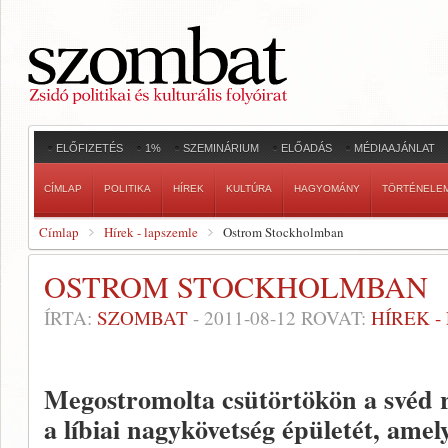
ELŐFIZETÉS
1%
SZEMINÁRIUM
ELŐADÁS
MÉDIAAJÁNLAT
CÍMLAP
POLITIKA
HÍREK
KULTÚRA
HAGYOMÁNY
TÖRTÉNELE
Címlap
Hírek - lapszemle
Ostrom Stockholmban
OSTROM STOCKHOLMBAN
ÍRTA:
SZOMBAT
-
2011-08-12
ROVAT:
HÍREK 
Megostromolta csütörtökön a svéd
a líbiai nagykövetség épületét, amel