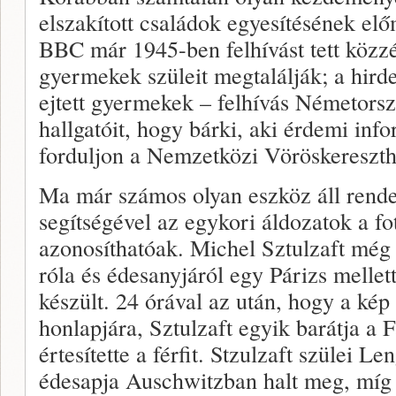
elszakított családok egyesítésének elő
BBC már 1945-ben felhívást tett közz
gyermekek szüleit megtalálják; a hirde
ejtett gyermekek – felhívás Németorsz
hallgatóit, hogy bárki, aki érdemi info
forduljon a Nemzetközi Vöröskereszth
Ma már számos olyan eszköz áll rende
segítségével az egykori áldozatok a fo
azonosíthatóak. Michel Sztulzaft még
róla és édesanyjáról egy Párizs melle
készült. 24 órával az után, hogy a ké
honlapjára, Sztulzaft egyik barátja a
értesítette a férfit. Stzulzaft szülei 
édesapja Auschwitzban halt meg, míg