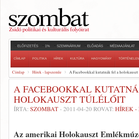
ELŐFIZETÉS
1%
SZEMINÁRIUM
ELŐADÁS
MÉDIAAJÁNLAT
CÍMLAP
POLITIKA
HÍREK
KULTÚRA
HAGYOMÁNY
TÖRTÉNELE
Címlap
Hírek - lapszemle
A Facebookkal kutatnák fel a holokauszt 
A FACEBOOKKAL KUTATNÁ
HOLOKAUSZT TÚLÉLŐIT
ÍRTA:
SZOMBAT
-
2011-04-20
ROVAT:
HÍREK 
Az amerikai Holokauszt Emlékmúze