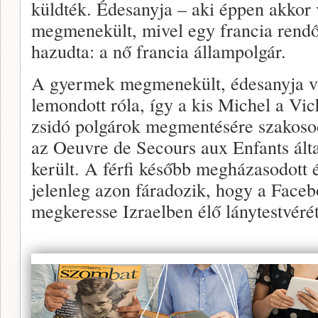
küldték. Édesanyja – aki éppen akkor 
megmenekült, mivel egy francia rendőr
hazudta: a nő francia állampolgár.
A gyermek megmenekült, édesanyja vi
lemondott róla, így a kis Michel a Vi
zsidó polgárok megmentésére szakosod
az Oeuvre de Secours aux Enfants ált
került. A férfi később megházasodott é
jelenleg azon fáradozik, hogy a Faceb
megkeresse Izraelben élő lánytestvérét