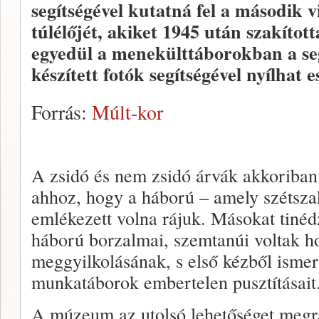
segítségével kutatná fel a második 
túlélőjét, akiket 1945 után szakított
egyedül a menekülttáborokban a se
készített fotók segítségével nyílhat e
Forrás:
Múlt-kor
A zsidó és nem zsidó árvák akkoriban 
ahhoz, hogy a háború – amely szétszakí
emlékezett volna rájuk. Másokat tiné
háború borzalmai, szemtanúi voltak h
meggyilkolásának, s első kézből isme
munkatáborok embertelen pusztításait
A múzeum az utolsó lehetőséget megr