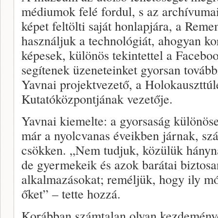
médiumok felé fordul, s az archívumai
képet feltölti saját honlapjára, a Re
használjuk a technológiát, ahogyan k
képesek, különös tekintettel a Facebo
segítenek üzeneteinket gyorsan továbbí
Yavnai projektvezető, a Holokauszttú
Kutatóközpontjának vezetője.
Yavnai kiemelte: a gyorsaság különöse
már a nyolcvanas éveikben járnak, sz
csökken. „Nem tudjuk, közülük hányna
de gyermekeik és azok barátai biztosa
alkalmazásokat; reméljük, hogy ily m
őket” – tette hozzá.
Korábban számtalan olyan kezdeménye