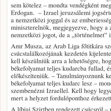
sem kötelez – mondta vendégként meg
Erdogan. – Izrael jeruzsálemi jogsért
a nemzetközi joggal és az emberiességi
miniszterelnök, megjegyezve, hogy a 
nemzetközi jogot, de a „történelmet” i
Amr Musza, az Arab Liga főtitkára sz
csúcstalálkozójának kezdetén kijelente
kell készülniük arra a lehetőségre, hog
békefolyamat teljes kudarcba fullad, és
előkészíteniük. – Tanulmányoznunk kel
békefolyamat teljes kudarc lesz – mondt
szembenézni Izraellel. Kell hogy legye
mert a helyzet fordulóponthoz érkezet
A líbiai Szirtben rendezett csúcsról 