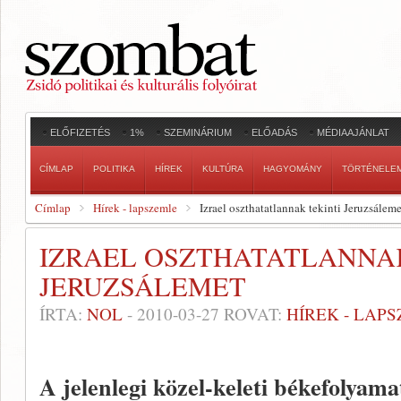
ELŐFIZETÉS
1%
SZEMINÁRIUM
ELŐADÁS
MÉDIAAJÁNLAT
CÍMLAP
POLITIKA
HÍREK
KULTÚRA
HAGYOMÁNY
TÖRTÉNELE
Címlap
Hírek - lapszemle
Izrael oszthatatlannak tekinti Jeruzsáleme
IZRAEL OSZTHATATLANNAK
JERUZSÁLEMET
ÍRTA:
NOL
-
2010-03-27
ROVAT:
HÍREK - LAP
A jelenlegi közel-keleti békefolyama