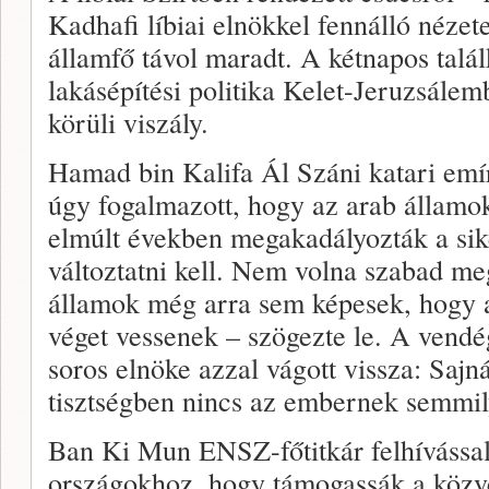
Kadhafi líbiai elnökkel fennálló nézet
államfő távol maradt. A kétnapos talál
lakásépítési politika Kelet-Jeruzsále
körüli viszály.
Hamad bin Kalifa Ál Száni katari emí
úgy fogalmazott, hogy az arab államok
elmúlt években megakadályozták a sike
változtatni kell. Nem volna szabad me
államok még arra sem képesek, hogy 
véget vessenek – szögezte le. A vendégl
soros elnöke azzal vágott vissza: Sajn
tisztségben nincs az embernek semmil
Ban Ki Mun ENSZ-főtitkár felhívással 
országokhoz, hogy támogassák a közvet