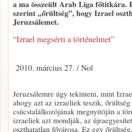
a ma összeült Arab Liga főtitkára.
szerint „őrültség”, hogy Izrael oszt
Jeruzsálemet.
“Izrael megsérti a történelmet”
2010. március 27. / Nol
Jeruzsálemre úgy tekinteni, mint Izrae
ahogy azt az izraeliek teszik, őrültsé
csúcstalálkozójának megnyitóján a tö
izraeliek azt mondják, az újraegyesíte
oszthatatlan fővárosa. Ez egy őrülts