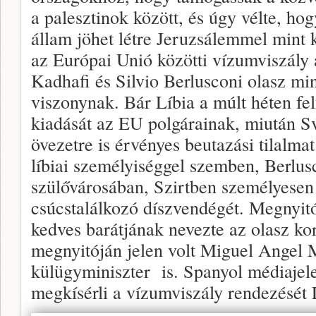
a palesztinok között, és úgy vélte, h
állam jöhet létre Jeruzsálemmel mint 
az Európai Unió közötti vízumviszály a
Kadhafi és Silvio Berlusconi olasz min
viszonynak. Bár Líbia a múlt héten fe
kiadását az EU polgárainak, miután S
övezetre is érvényes beutazási tilalma
líbiai személyiséggel szemben, Berlus
szülővárosában, Szirtben személyesen
csúcstalálkozó díszvendégét. Megnyitó
kedves barátjának nevezte az olasz k
megnyitóján jelen volt Miguel Angel 
külügyminiszter is. Spanyol médiajel
megkísérli a vízumviszály rendezését 