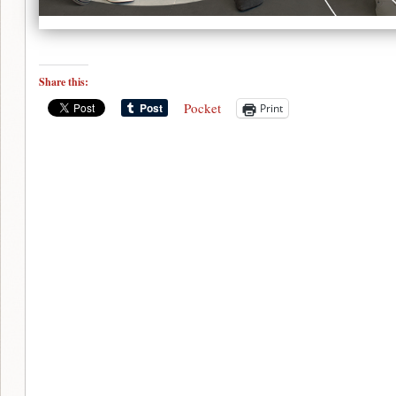
Share this:
Pocket
Print