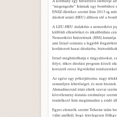
A kormány egy hírszerzési elemzője azt 
“megengedte” Iránnak egy bombához el
ENSZ-illetékes szerint Irán 2013-ig mű
dúsított uránt (HEU) állítson elő a bo
A LEU-HEU átalakítás a nemzetközi jog 
külföldi ellenőröket és átkalibrálnia ce
Nemzetközi Intézetének (IISS) kutatója
ami Izrael számára a legjobb forgatókön
korlátozott hazai dúsításba, biztosíté
Izrael meghiúsíthatja e tárgyalásokat, 
folyó, titkos dúsítási program közeli si
korszerű orosz légvédelmi rendszereket
Az egész egy pókerjátszma, nagy tétekke
semmilyen lehetőséget, és nem hisznek
Ahmadinezsád iráni elnök szavai szerint 
közvélemény-kutatás eredménye szerint 
rendelkező Irán megtámadná a zsidó ál
Egyes elemzők szerint Teherán talán be
válni anélkül, hogy ténylegesen fölfeg