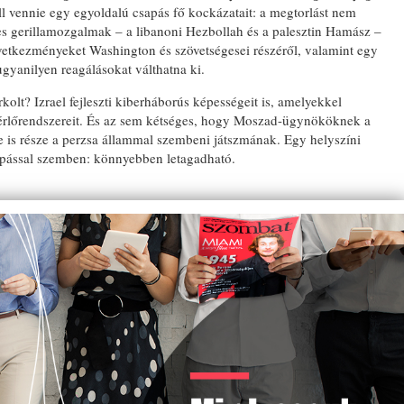
ell vennie egy egyoldalú csapás fő kockázatait: a megtorlást nem
ges gerillamozgalmak – a libanoni Hezbollah és a palesztin Hamász –
övetkezményeket Washington és szövetségesei részéről, valamint egy
ugyanilyen reagálásokat válthatna ki.
kolt? Izrael fejleszti kiberháborús képességeit is, amelyekkel
zérlőrendszereit. És az sem kétséges, hogy Moszad-ügynököknek a
ge is része a perzsa állammal szembeni játszmának. Egy helyszíni
apással szemben: könnyebben letagadható.