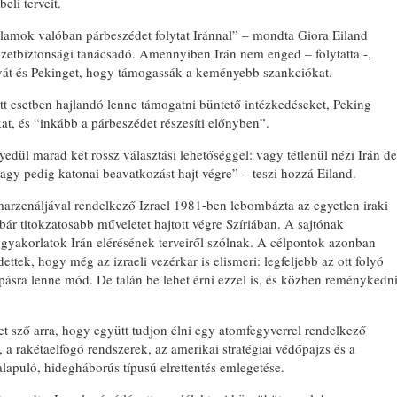
eli terveit.
llamok valóban párbeszédet folytat Iránnal” – mondta Giora Eiland
mzetbiztonsági tanácsadó. Amennyiben Irán nem enged – folytatta -,
vát és Pekinget, hogy támogassák a keményebb szankciókat.
tt esetben hajlandó lenne támogatni büntető intézkedéseket, Peking
at, és “inkább a párbeszédet részesíti előnyben”.
edül marad két rossz választási lehetőséggel: vagy tétlenül nézi Irán de
agy pedig katonai beavatkozást hajt végre” – teszi hozzá Eiland.
marzenáljával rendelkező Izrael 1981-ben lebombázta az egyetlen iraki
ár titokzatosabb műveletet hajtott végre Szíriában. A sajtónak
ti gyakorlatok Irán elérésének terveiről szólnak. A célpontok azonban
ettek, hogy még az izraeli vezérkar is elismeri: legfeljebb az ott folyó
apásra lenne mód. De talán be lehet érni ezzel is, és közben reménykedn
ket sző arra, hogy együtt tudjon élni egy atomfegyverrel rendelkező
 a rakétaelfogó rendszerek, az amerikai stratégiai védőpajzs és a
apuló, hidegháborús típusú elrettentés emlegetése.