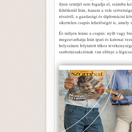
ilyen szintjét sem fogadja el, számba k
feltétlenül Irán, hanem a vele szövetsé
részéről, a gazdasági és diplomáciai k
sikertelen csapás lehetőségét is, amely 
És milyen lenne a csapás: nyílt vagy bur
megzavarhatja Irán ipari és katonai ve
helyszínen folytatott titkos tevékenysé
szabotázsakciónak van előnye a légics