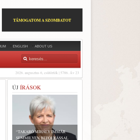
TÁMOGATOM A SZOMBATOT
IUM
ENGLISH
ABOUT US
2026. augusztus 6, csütörtök | 5786. Áv 23
ÚJ
ÍRÁSOK
“TAKARÓ MIHÁLY IMMÁR
SEMMILYEN BEFOLYÁSSAL