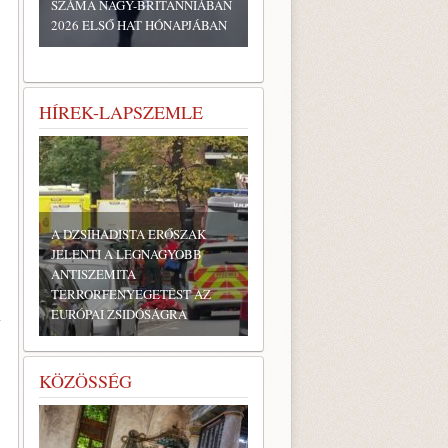
SZÁMA NAGY-BRITANNIÁBAN
2026 ELSŐ HAT HÓNAPJÁBAN
HÍREK-LAPSZEMLE
A DZSIHADISTA ERŐSZAK
JELENTI A LEGNAGYOBB
ANTISZEMITA
TERRORFENYEGETÉST AZ
i
EURÓPAI ZSIDÓSÁGRA
KÖZÖSSÉG