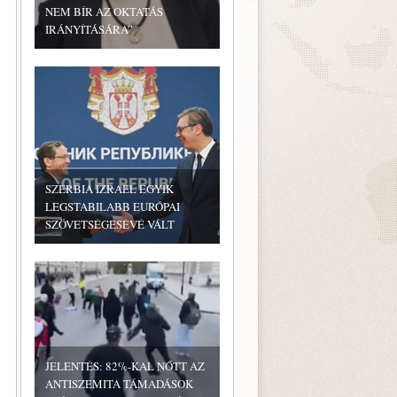
NEM BÍR AZ OKTATÁS
IRÁNYÍTÁSÁRA”
SZERBIA IZRAEL EGYIK
LEGSTABILABB EURÓPAI
SZÖVETSÉGESÉVÉ VÁLT
JELENTÉS: 82%-KAL NŐTT AZ
ANTISZEMITA TÁMADÁSOK