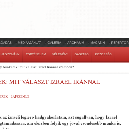
LŐADÁS
MÉDIAAJÁNLAT
GALÉRIA
ARCHÍVUM
MAGAZIN
REPERTÓR
HAGYOMÁNY
TÖRTÉNELEM
VÉLEMÉNY
GASZTRO
KÖZÖSSÉG
bunkerek: mit választ Izrael Iránnal szemben?
: MIT VÁLASZT IZRAEL IRÁNNAL
ÍREK - LAPSZEMLE
az izraeli légierő hadgyakorlatain, azt sugallván, hogy Izrael
egtámadására, ám eközben folyik egy jóval csöndesebb munka is,