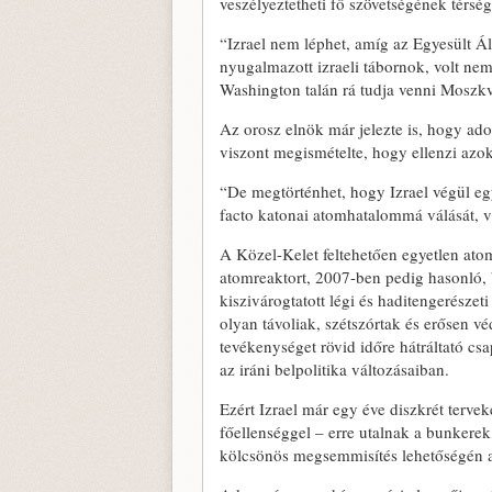
veszélyeztetheti fő szövetségének térségb
“Izrael nem léphet, amíg az Egyesült Á
nyugalmazott izraeli tábornok, volt ne
Washington talán rá tudja venni Moszk
Az orosz elnök már jelezte is, hogy ado
viszont megismételte, hogy ellenzi azok
“De megtörténhet, hogy Izrael végül egy
facto katonai atomhatalommá válását, v
A Közel-Kelet feltehetően egyetlen ato
atomreaktort, 2007-ben pedig hasonló, b
kiszivárogtatott légi és haditengerésze
olyan távoliak, szétszórtak és erősen véd
tevékenységet rövid időre hátráltató cs
az iráni belpolitika változásaiban.
Ezért Izrael már egy éve diszkrét terve
főellenséggel – erre utalnak a bunkerek,
kölcsönös megsemmisítés lehetőségén al