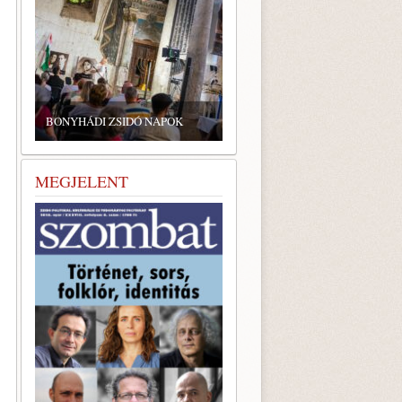
ZSIDÓ GASZTRONÓMIAI
TALÁLKOZÓ A BONYHÁDI
NYHÁDI ZSIDÓ NAPOK
ZSINAGÓGÁBAN
MEGJELENT