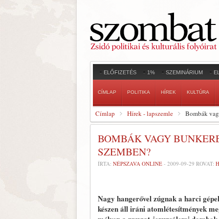
ELŐFIZETÉS
1%
SZEMINÁRIUM
E
CÍMLAP
POLITIKA
HÍREK
KULTÚRA
Címlap
Hírek - lapszemle
Bombák vagy 
BOMBÁK VAGY BUNKEREK
SZEMBEN?
ÍRTA:
NÉPSZAVA ONLINE
-
2009-09-29
ROVAT:
H
Nagy hangerővel zúgnak a harci gépek 
készen áll iráni atomlétesítmények m