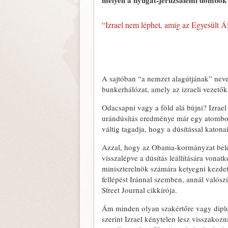
mélyen a nyugat-jeruzsálemi dombok 
“Izrael nem léphet, amíg az Egyesült Á
A sajtóban “a nemzet alagútjának” neve
bunkerhálózat, amely az izraeli vezető
Odacsapni vagy a föld alá bújni? Izrael
urándúsítás eredménye már egy atomb
váltig tagadja, hogy a dúsítással katona
Azzal, hogy az Obama-kormányzat belem
visszalépve a dúsítás leállítására vonat
miniszterelnök számára ketyegni kezdet
fellépést Iránnal szemben, annál valós
Street Journal cikkírója.
Ám minden olyan szakértőre vagy diplom
szerint Izrael kénytelen lesz visszakozn