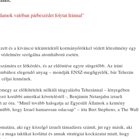
alatt.
llamok valóban párbeszédet folytat Iránnal”
zett és a kíváncsi tekintetektől kormányőrökkel védett létesítmény egy
k védelmére szolgálna atomháború esetén.
 számára ez létkérdés, és az eldöntése egyre sürgetőbb. Az iráni
ombához elegendő anyag – mondják ENSZ-megfigyelők, bár Teherán
i céljai lennének.
egy az előfeltételek nélküli tárgyalásba Teheránnal – lényegében
kozó korábbi amerikai követeléstől -, Benjámin Netanjahu izraeli
t az óra. “Minél tovább halogatja az Egyesült Államok a kemény
zínűbb, hogy Izrael hamarosan odacsap” – írta Bret Stephens, a The Wall
atára, aki egy közelgő izraeli támadásra számít, jut egy másik, aki
i a maga taktikai korlátai és annak stratégiai kockázatai miatt, hogy