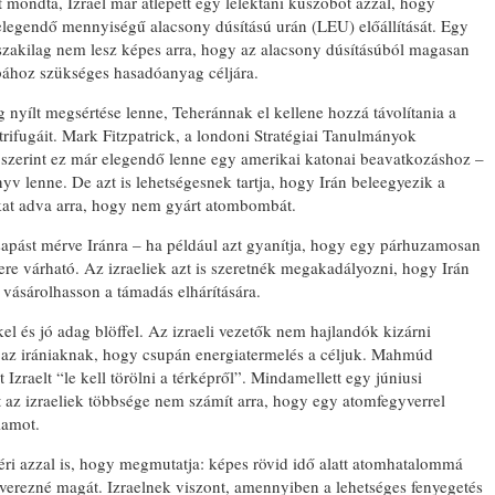
mondta, Izrael már átlépett egy lélektani küszöböt azzal, hogy
egendő mennyiségű alacsony dúsítású urán (LEU) előállítását. Egy
szakilag nem lesz képes arra, hogy az alacsony dúsításúból magasan
mbához szükséges hasadóanyag céljára.
nyílt megsértése lenne, Teheránnak el kellene hozzá távolítania a
ntrifugáit. Mark Fitzpatrick, a londoni Stratégiai Tanulmányok
BO
 szerint ez már elegendő lenne egy amerikai katonai beavatkozáshoz –
yv lenne. De azt is lehetségesnek tartja, hogy Irán beleegyezik a
kokat adva arra, hogy nem gyárt atombombát.
csapást mérve Iránra – ha például azt gyanítja, hogy egy párhuzamosan
kere várható. Az izraeliek azt is szeretnék megakadályozni, hogy Irán
 vásárolhasson a támadás elhárítására.
l és jó adag blöffel. Az izraeli vezetők nem hajlandók kizárni
 az irániaknak, hogy csupán energiatermelés a céljuk. Mahmúd
Izraelt “le kell törölni a térképről”. Mindamellett egy júniusi
az izraeliek többsége nem számít arra, hogy egy atomfegyverrel
lamot.
éri azzal is, hogy megmutatja: képes rövid idő alatt atomhatalommá
yverezné magát. Izraelnek viszont, amennyiben a lehetséges fenyegetés