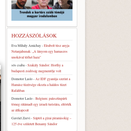
HOZZÁSZÓLÁSOK
Eva Mihály Amichay
-
Elrabolt túsz anyja
Netanjahunak: „A lányom egy hamaszos
unokával térhet haza”
sós csaba
-
Szakály Sándor: Horthy a
budapesti zsidóság megmentője volt
Domotor Laslo
-
Az IDF gyanúja szerint a
Hamász tüzérsége okozta a halálos tüzet
Rafahban
Domotor Laslo
-
Belgium: palesztinpárti
tömeg rátámadt egy izraeli turistára, eltörték
az állkapcsát
Gavriel Zeevi
-
Sáptól a gízai piramisokig –
125 éve született Benamy Sándor