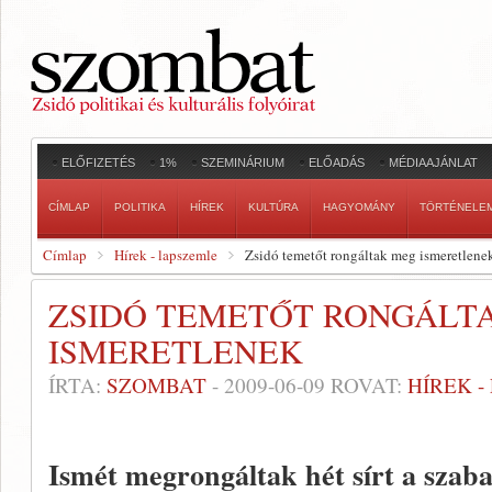
ELŐFIZETÉS
1%
SZEMINÁRIUM
ELŐADÁS
MÉDIAAJÁNLAT
CÍMLAP
POLITIKA
HÍREK
KULTÚRA
HAGYOMÁNY
TÖRTÉNELE
Címlap
Hírek - lapszemle
Zsidó temetőt rongáltak meg ismeretlene
ZSIDÓ TEMETŐT RONGÁLT
ISMERETLENEK
ÍRTA:
SZOMBAT
-
2009-06-09
ROVAT:
HÍREK 
Ismét megrongáltak hét sírt a szab