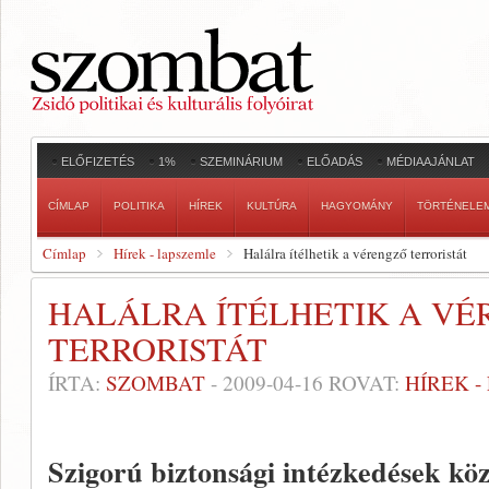
ELŐFIZETÉS
1%
SZEMINÁRIUM
ELŐADÁS
MÉDIAAJÁNLAT
CÍMLAP
POLITIKA
HÍREK
KULTÚRA
HAGYOMÁNY
TÖRTÉNELE
Címlap
Hírek - lapszemle
Halálra ítélhetik a vérengző terroristát
HALÁLRA ÍTÉLHETIK A V
TERRORISTÁT
ÍRTA:
SZOMBAT
-
2009-04-16
ROVAT:
HÍREK 
Szigorú biztonsági intézkedések kö