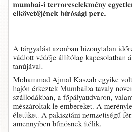
mumbai-i terrorcselekmény egyetle
elkövetőjének bírósági pere.
A tárgyalást azonban bizonytalan időre
vádlott védője állítólag kapcsolatban á
tanújával.
Mohammad Ajmal Kaszab egyike volt a
hajón érkeztek Mumbaiba tavaly novem
szállodákban, a főpályaudvaron, vala
mészároltak le embereket. A merényle
életüket. A pakisztáni nemzetiségű fér
amennyiben bűnösnek ítélik.