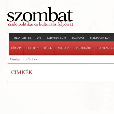
ELŐFIZETÉS
1%
SZEMINÁRIUM
ELŐADÁS
MÉDIAAJÁNLAT
CÍMLAP
POLITIKA
HÍREK
KULTÚRA
HAGYOMÁNY
TÖRTÉNELE
Címlap
Cimkék
CIMKÉK