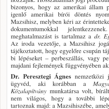
bizo­nyos, hogy az amerikai állam p
igenlő amerikai bírói döntés nyom
Mazsihisz, melyben kéri az érintetteke
dokumentu­mokkal jelentkezzen
meghatalmazást is tartalmaz a
dr. E
Az iroda ve­zetője, a Mazsihisz jog
tájékoztatott, hogy egyelőre csupán tá
bi lépéseket – perbeszállás, vagy p
majdani fejlemé­nyek függvényében ak
Dr. Peresztegi Ágnes
nemzetközi 
ügyvéd, aki ko­rábban a
Magy
Közalapítvány
munkatársa volt, bírál
nem világos, hogy a további lépé
tartoznak majd: a Mazsihiszébe, amely