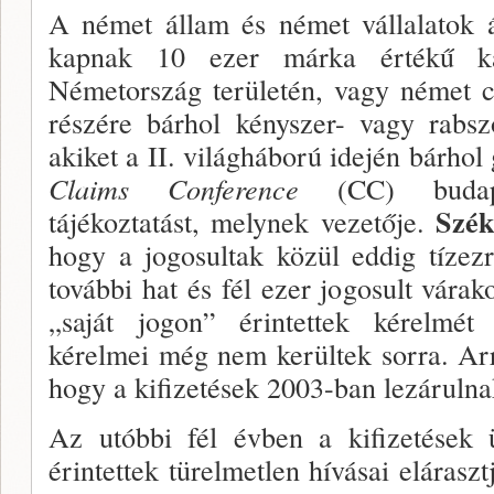
A német állam és német vállalatok ál­
kapnak 10 ezer márka értékű kár
Németország területén, vagy német c
részére bárhol kényszer- vagy rabs
akiket a II. világ­háború idején bárho
Claims Conference
(CC) buda­p
Szék
tájékoztatást, melynek vezetője.
hogy a jogosultak közül eddig tízez
további hat és fél ezer jogosult várak
„saját jogon” érintettek kérelmét 
kérelmei még nem kerültek sor­ra. Arr
hogy a kifizetések 2003-ban lezárulna
Az utóbbi fél évben a kifizetések ü
érintettek türel­metlen hívásai elárasz