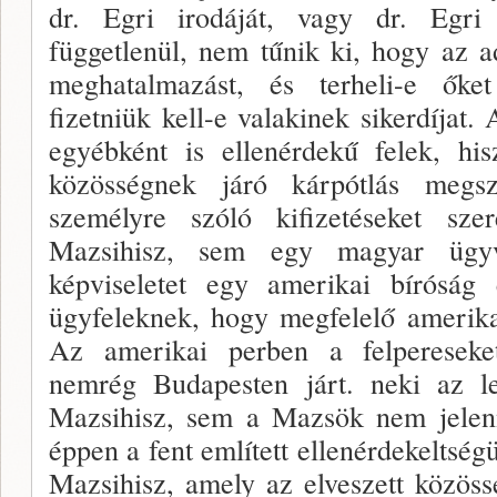
dr. Eg­ri irodáját, vagy dr. Egri 
függetlenül, nem tűnik ki, hogy az a
meghatalmazást, és terheli-e őket
fizetniük kell-e valaki­nek sikerdíjat.
egyébként is ellenérdekű felek, hi
közösségnek járó kárpótlás megs
személyre szóló kifizetéseket sz
Mazsihisz, sem egy magyar ügyvé
képviseletet egy amerikai bíróság 
ügyfeleknek, hogy megfelelő amerikai
Az amerikai perben a felpere­sek
nemrég Budapesten járt. neki az l
Mazsihisz, sem a Mazsök nem jelen
éppen a fent említett ellenérdekeltség
Mazsihisz, amely az elveszett közös