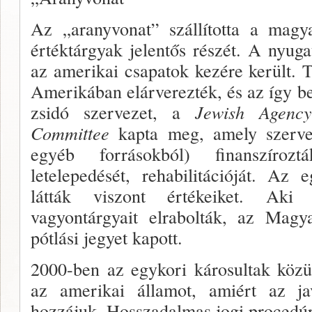
Az
„aranyvonat” szállította a magya
értéktárgyak jelentős részét. A nyugat
az amerikai csapatok kezére került. 
Amerikában elárverezték, és az így be
zsidó szervezet, a
Jewish Agency
Committee
kapta meg, amely szerve
egyéb forrásokból) finanszíroz
letelepedését, rehabilitációját. Az
látták viszont értékeiket. Aki 
vagyontárgyait elrabol­ták, az Mag
pótlási jegyet kapott.
2000-ben az egykori károsultak közü
az amerikai államot, amiért az jav
hozzájuk. Hosszadalmas jogi pro­cedú