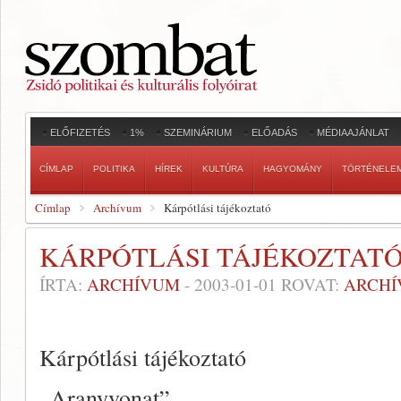
ELŐFIZETÉS
1%
SZEMINÁRIUM
ELŐADÁS
MÉDIAAJÁNLAT
CÍMLAP
POLITIKA
HÍREK
KULTÚRA
HAGYOMÁNY
TÖRTÉNELE
Címlap
Archívum
Kárpótlási tájékoztató
KÁRPÓTLÁSI TÁJÉKOZTAT
ÍRTA:
ARCHÍVUM
-
2003-01-01
ROVAT:
ARCH
Kárpótlási tájékoztató
„Aranyvonat”