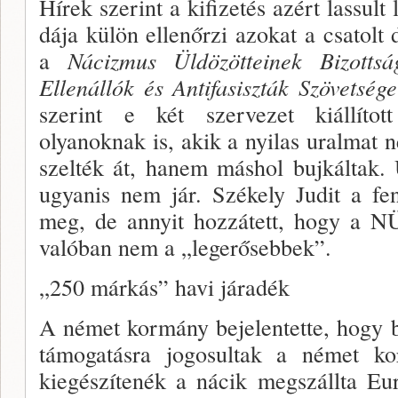
Hírek szerint a kifizetés azért lassult
dája külön ellenőrzi azokat a csatol
a
Nácizmus Üldözötteinek Bizotts
Ellenállók és Antifasiszták Szö­vets
szerint e két szervezet kiállított
olyanoknak is, akik a nyilas uralmat 
szelték át, hanem máshol bujkáltak.
ugyanis nem jár. Székely Judit a fen
meg, de annyit hozzá­tett, hogy a 
valóban nem a „legerősebbek”.
„250 márkás” havi járadék
A német kormány bejelentette, hogy b
támoga­tásra jogosultak a német ko
kiegészítenék a nácik megszállta Eur