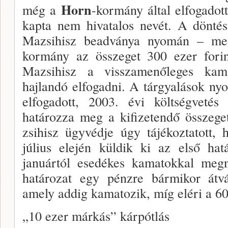
Horn
még a
-kormány által elfogadott
kapta nem hiva­talos nevét. A dönté
Mazsihisz beadványa nyomán – me
kormány az összeget 300 ezer forint
Mazsihisz a visszame­nőleges kam
hajlandó elfogadni. A tárgyalások n
elfoga­dott, 2003. évi költségveté
határozza meg a kifize­tendő összeg
zsihisz ügyvédje úgy tájékoztatott,
július elején kül­dik ki az első ha
januártól esedékes kamatokkal megn
határo­zat egy pénzre bármikor átvál
amely addig kamato­zik, míg eléri a 60
„10 ezer márkás” kárpótlás