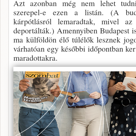
Azt azonban még nem lehet tudni
szerepel-e ezen a listán. (A bud
kárpótlásról lemaradtak, mivel a
deportálták.) Amennyiben Budapest is f
ma külföldön élő túl­élők lesznek jogo
várhatóan egy későbbi idő­pontban ke
maradottakra.