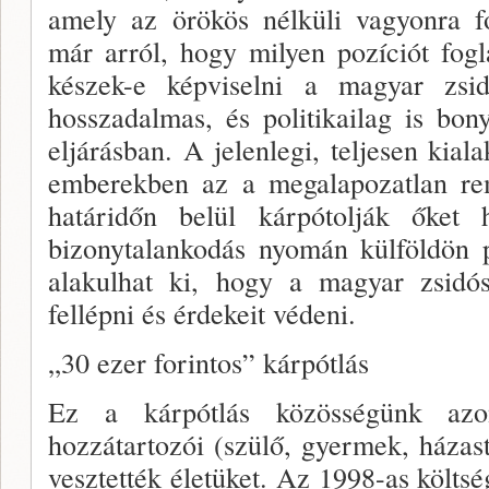
amely az örökös nélküli va­gyonra f
már arról, hogy milyen pozíciót fogl
készek-e képviselni a magyar zsid
hosszadalmas, és politikailag is bon
eljárásban. A jelenlegi, teljesen kiala
emberekben az a megala­pozatlan re
határidőn belül kárpótolják őket h
bizonytalankodás nyomán külföldön 
alakulhat ki, hogy a magyar zsi­d
fellépni és érdekeit védeni.
„30 ezer forintos” kárpótlás
Ez a kárpótlás közösségünk azon 
hozzátartozói (szülő, gyermek, házast
vesztették életüket. Az 1998-as költsé