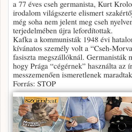
a 77 éves cseh germanista, Kurt Krolo
irodalom világszerte elismert szakért
még soha nem jelent meg cseh nyelven,
terjedelmében újra lefordítottak.
Kafka a kommunisták 1948 évi hatalom
kívánatos személy volt a “Cseh-Morva 
fasiszta megszállóknál. Germanisták 
hogy Prága “cégérnek” használta az í
messzemenően ismeretlenek maradtak
Forrás: STOP