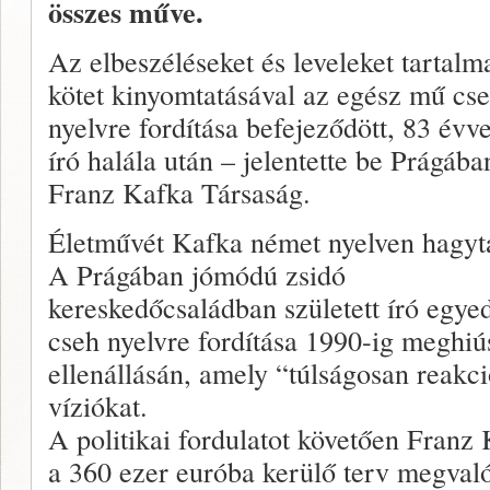
összes műve.
Az elbeszéléseket és leveleket tartalm
kötet kinyomtatásával az egész mű cs
nyelvre fordítása befejeződött, 83 évve
író halála után – jelentette be Prágába
Franz Kafka Társaság.
Életművét Kafka német nyelven hagyta
A Prágában jómódú zsidó
kereskedőcsaládban született író egy
cseh nyelvre fordítása 1990-ig meghiú
ellenállásán, amely “túlságosan reakci
víziókat.
A politikai fordulatot követően Franz
a 360 ezer euróba kerülő terv megval