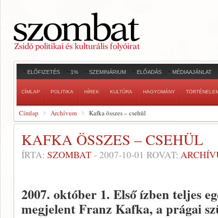
ELŐFIZETÉS
1%
SZEMINÁRIUM
ELŐADÁS
MÉDIAAJÁNLAT
CÍMLAP
POLITIKA
HÍREK
KULTÚRA
HAGYOMÁNY
TÖRTÉNELE
Címlap
Archívum
Kafka összes – csehül
KAFKA ÖSSZES – CSEHÜL
ÍRTA:
SZOMBAT
-
2007-10-01
ROVAT:
ARCHÍ
2007. október 1.
Első ízben teljes e
megjelent Franz Kafka, a prágai szü