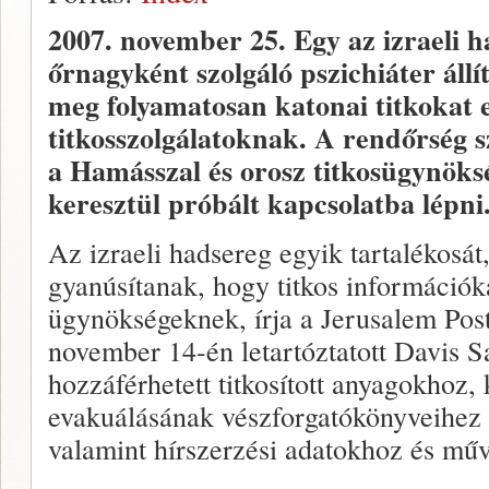
2007. november 25.
Egy az izraeli 
őrnagyként szolgáló pszichiáter állí
meg folyamatosan katonai titkokat e
titkosszolgálatoknak. A rendőrség sz
a Hamásszal és orosz titkosügynöksé
keresztül próbált kapcsolatba lépni
Az izraeli hadsereg egyik tartalékosát,
gyanúsítanak, hogy titkos információkat
ügynökségeknek, írja a Jerusalem Post.
november 14-én letartóztatott Davis S
hozzáférhetett titkosított anyagokhoz,
evakuálásának vészforgatókönyveihez 
valamint hírszerzési adatokhoz és műve