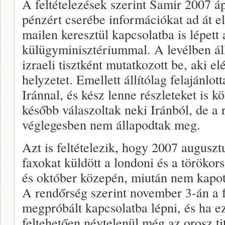
A feltételezések szerint Samir 2007 áp
pénzért cserébe információkat ad át e
mailen keresztül kapcsolatba is lépett 
külügyminisztériummal. A levélben állí
izraeli tisztként mutatkozott be, aki elé
helyzetet. Emellett állítólag felajánl
Iránnal, és kész lenne részleteket is 
később válaszoltak neki Iránból, de a
véglegesben nem állapodtak meg.
Azt is feltételezik, hogy 2007 augusz
faxokat küldött a londoni és a törökor
és október közepén, miután nem kapott
A rendőrség szerint november 3-án a f
megpróbált kapcsolatba lépni, és ha 
feltehetően névtelenül még az orosz ti