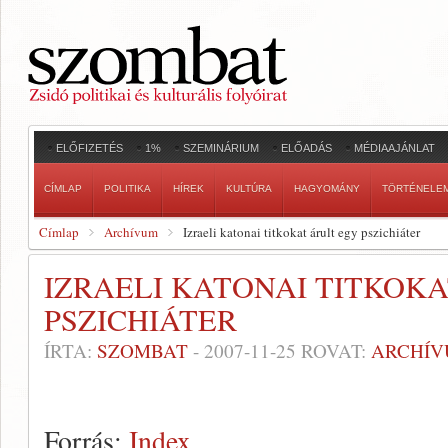
ELŐFIZETÉS
1%
SZEMINÁRIUM
ELŐADÁS
MÉDIAAJÁNLAT
CÍMLAP
POLITIKA
HÍREK
KULTÚRA
HAGYOMÁNY
TÖRTÉNELE
Címlap
Archívum
Izraeli katonai titkokat árult egy pszichiáter
IZRAELI KATONAI TITKOK
PSZICHIÁTER
ÍRTA:
SZOMBAT
-
2007-11-25
ROVAT:
ARCHÍ
Forrás:
Index