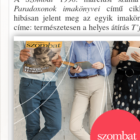
Paradoxo­nok imakönyvei
című cikk
hibásan jelent meg az egyik imakö
címe: természetesen a he­lyes átírás
T’