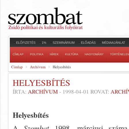
ELŐFIZETÉS
1%
SZEMINÁRIUM
ELŐADÁS
MÉDIAAJÁNLAT
CÍMLAP
POLITIKA
HÍREK
KULTÚRA
HAGYOMÁNY
TÖRTÉNELE
Címlap
Archívum
Helyesbítés
HELYESBÍTÉS
ÍRTA:
ARCHÍVUM
-
1998-04-01
ROVAT:
ARCH
Helyesbítés
A
Szombat
1998. márciusi száma 3