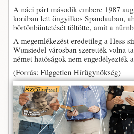
A náci párt második embere 1987 augu
korában lett öngyilkos Spandauban, aho
börtönbüntetését töltötte, amit a nürnb
A megemlékezést eredetileg a Hess sír
Wunsiedel városban szerették volna ta
német hatóságok nem engedélyezték 
(Forrás: Független Hírügynökség)