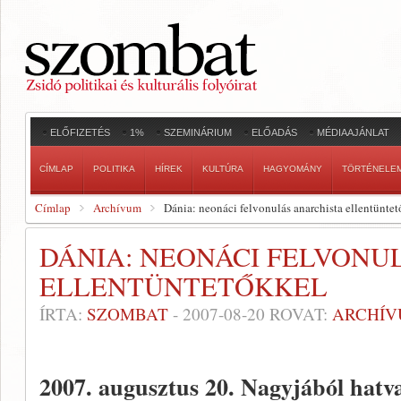
ELŐFIZETÉS
1%
SZEMINÁRIUM
ELŐADÁS
MÉDIAAJÁNLAT
CÍMLAP
POLITIKA
HÍREK
KULTÚRA
HAGYOMÁNY
TÖRTÉNELE
Címlap
Archívum
Dánia: neonáci felvonulás anarchista ellentünte
DÁNIA: NEONÁCI FELVONU
ELLENTÜNTETŐKKEL
ÍRTA:
SZOMBAT
-
2007-08-20
ROVAT:
ARCHÍ
2007. augusztus 20.
Nagyjából hatva