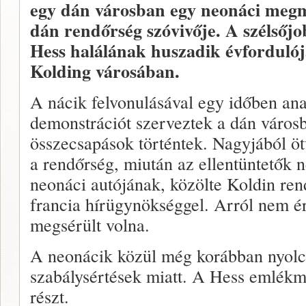
egy dán városban egy neonáci megm
dán rendőrség szóvivője. A szélsőj
Hess halálának huszadik évforduló
Kolding városában.
A nácik felvonulásával egy időben anar
demonstrációt szerveztek a dán városb
összecsapások történtek. Nagyjából ötv
a rendőrség, miután az ellentüntetők 
neonáci autójának, közölte Koldin re
francia hírügynökséggel. Arról nem ér
megsérült volna.
A neonácik közül még korábban nyolca
szabálysértések miatt. A Hess emlékm
részt.